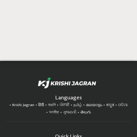
Languages
Krishi Jagran
हिंदी
বাঙালি
ਪੰਜਾਬੀ
தமிழ்
മലയാളം
ಕನ್ನಡ
ଓଡିଆ
অসমীয়া
ગુજરાતી
తెలుగు
Quick Links