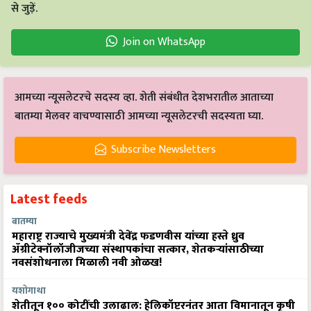
से जुड़ें.
Join on WhatsApp
आमच्या न्यूसलेटरचे सदस्य व्हा. शेती संबंधीत देशभरातील आताच्या
बातम्या मेलवर वाचण्यासाठी आमच्या न्यूसलेटरची सदस्यता घ्या.
Subscribe Newsletters
Latest feeds
बातम्या
महाराष्ट्र राज्याचे मुख्यमंत्री देवेंद्र फडणवीस यांच्या हस्ते ध्रुव
ॲग्रीटेक्नॉलॉजीजच्या संस्थापकांचा सत्कार, शेतकऱ्यांसाठीच्या
नवसंशोधनाला मिळाली नवी ओळख!
यशोगाथा
शेतीतून १०० कोटींची उलाढाल: हेलिकॉप्टरनंतर आता विमानातून कृषी