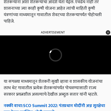
शेतकऱ्यांना अशा शेतकऱ्यांचा आदर्श घेता येईल. एवढेच नाही तर
शासनाच्या ज्या काही कृषी योजना आहेत त्यांची माहिती कृषी
यंत्रणांच्या माध्यमातून गावातील शेवटच्या शेतकऱ्यापर्यंत पोहोचली
पाहिजे.
ADVERTISEMENT
या सगळ्या माध्यमातून शेतकरी सुखी व्हावा व शासकीय योजनांचा
लाभ थेट गावातील प्रत्येक शेतकऱ्यांपर्यंत पोचवण्यासाठी राज्य
सरकार प्रयत्नशील असल्याचे देखील अब्दुल सत्तार यांनी म्हटले.
नक्की
वाचा
:SCO Summit 2022:
पंतप्रधान
मोदींनी
अन्न
सुरक्षेचा