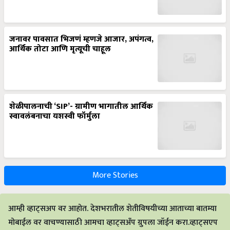
जनावर पावसात भिजणं म्हणजे आजार, अपंगत्व,
आर्थिक तोटा आणि मृत्यूची चाहूल
शेळीपालनाची ‘SIP’- ग्रामीण भागातील आर्थिक
स्वावलंबनाचा यशस्वी फॉर्मुला
More Stories
आम्ही व्हाट्सअप वर आहोत. देशभरातील शेतीविषयीच्या आताच्या बातम्या
मोबाईल वर वाचण्यासाठी आमचा व्हाट्सअँप ग्रुपला जॉईन करा.व्हाट्सएप