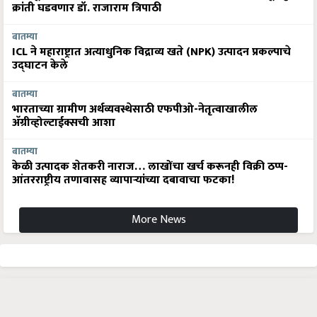
क्रांती घडवणार डॉ. राजाराम त्रिपाठी
बातम्या
ICL ने महाराष्ट्रात अत्याधुनिक विद्राव्य खते (NPK) उत्पादन प्रकल्पाचे
उद्घाटन केले
बातम्या
भारताच्या ग्रामीण अर्थव्यवस्थेसाठी एफपीओ-नेतृत्वाखालील
अ‍ॅग्रीव्होल्टाईक्सची आशा
बातम्या
केळी उत्पादक शेतकरी नाराज… लाखोंचा खर्च करूनही विक्री ठप्प-
आंतरराष्ट्रीय तणावासह व्यापाऱ्यांच्या दबावाचा फटका!
More News