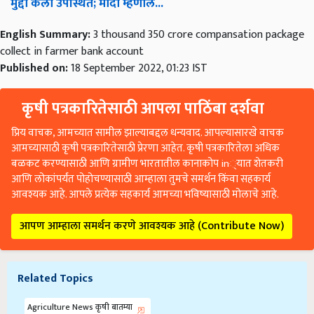
मुद्दा
केला
उपस्थित
;
मोदी
म्हणाले
...
English Summary:
3 thousand 350 crore compansation package
collect in farmer bank account
Published on:
18 September 2022, 01:23 IST
कृषी पत्रकारितेसाठी आपला पाठिंबा दर्शवा
प्रिय वाचक, आमच्यात सामील झाल्याबद्दल धन्यवाद. आपल्यासारखे वाचक
आमच्यासाठी कृषी पत्रकारितेसाठी प्रेरणा आहेत. कृषी पत्रकारितेला अधिक
बळकट करण्यासाठी आणि ग्रामीण भारतातील कानाकोप in्यात शेतकरी
आणि लोकांपर्यंत पोहोचण्यासाठी आम्हाला तुमचे समर्थन किंवा सहकार्य
आवश्यक आहे. आपले प्रत्येक सहकार्य आमच्या भविष्यासाठी मोलाचे आहे.
आपण आम्हाला समर्थन करणे आवश्यक आहे (Contribute Now)
Related Topics
Agriculture News कृषी बातम्या