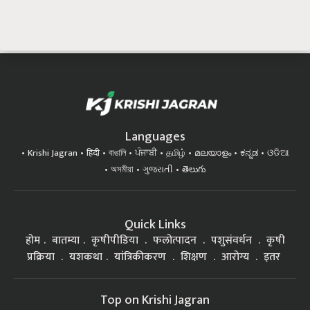
Languages
Krishi Jagran
हिंदी
বাঙালি
ਪੰਜਾਬੀ
தமிழ்
മലയാളം
ಕನ್ನಡ
ଓଡିଆ
অসমীয়া
ગુજરાતી
తెలుగు
Quick Links
होम
बातम्या
कृषीपीडिया
फलोत्पादन
पशुसंवर्धन
कृषी
प्रक्रिया
यशकथा
यांत्रिकीकरण
शिक्षण
आरोग्य
इतर
Top on Krishi Jagran