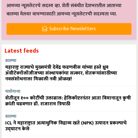
आमच्या न्यूसलेटरचे सदस्य व्हा. शेती संबंधीत देशभरातील आताच्या
बातम्या मेलवर वाचण्यासाठी आमच्या न्यूसलेटरची सदस्यता घ्या.
Subscribe Newsletters
Latest feeds
बातम्या
महाराष्ट्र राज्याचे मुख्यमंत्री देवेंद्र फडणवीस यांच्या हस्ते ध्रुव
ॲग्रीटेक्नॉलॉजीजच्या संस्थापकांचा सत्कार, शेतकऱ्यांसाठीच्या
नवसंशोधनाला मिळाली नवी ओळख!
यशोगाथा
शेतीतून १०० कोटींची उलाढाल: हेलिकॉप्टरनंतर आता विमानातून कृषी
क्रांती घडवणार डॉ. राजाराम त्रिपाठी
बातम्या
ICL ने महाराष्ट्रात अत्याधुनिक विद्राव्य खते (NPK) उत्पादन प्रकल्पाचे
उद्घाटन केले