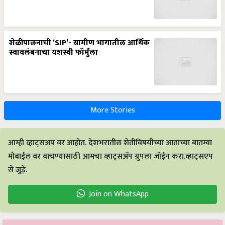
शेळीपालनाची ‘SIP’- ग्रामीण भागातील आर्थिक
स्वावलंबनाचा यशस्वी फॉर्मुला
More Stories
आम्ही व्हाट्सअप वर आहोत. देशभरातील शेतीविषयीच्या आताच्या बातम्या
मोबाईल वर वाचण्यासाठी आमचा व्हाट्सअँप ग्रुपला जॉईन करा.व्हाट्सएप
से जुड़ें.
Join on WhatsApp