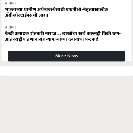
बातम्या
भारताच्या ग्रामीण अर्थव्यवस्थेसाठी एफपीओ-नेतृत्वाखालील
अ‍ॅग्रीव्होल्टाईक्सची आशा
बातम्या
केळी उत्पादक शेतकरी नाराज… लाखोंचा खर्च करूनही विक्री ठप्प-
आंतरराष्ट्रीय तणावासह व्यापाऱ्यांच्या दबावाचा फटका!
More News