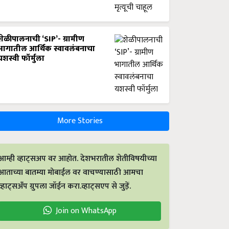
शेळीपालनाची ‘SIP’- ग्रामीण
भागातील आर्थिक स्वावलंबनाचा
यशस्वी फॉर्मुला
More Stories
आम्ही व्हाट्सअप वर आहोत. देशभरातील शेतीविषयीच्या
आताच्या बातम्या मोबाईल वर वाचण्यासाठी आमचा
व्हाट्सअँप ग्रुपला जॉईन करा.व्हाट्सएप से जुड़ें.
Join on WhatsApp