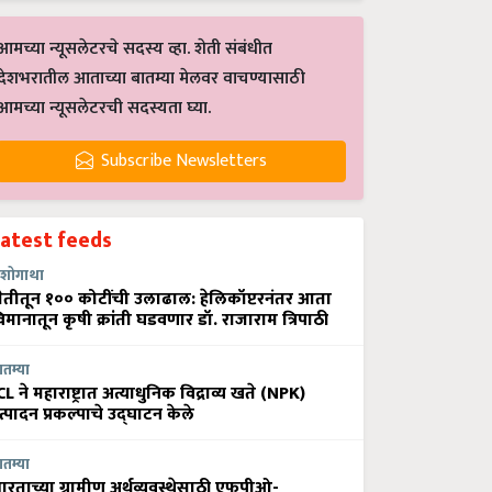
आमच्या न्यूसलेटरचे सदस्य व्हा. शेती संबंधीत
देशभरातील आताच्या बातम्या मेलवर वाचण्यासाठी
आमच्या न्यूसलेटरची सदस्यता घ्या.
Subscribe Newsletters
Latest feeds
शोगाथा
ेतीतून १०० कोटींची उलाढाल: हेलिकॉप्टरनंतर आता
िमानातून कृषी क्रांती घडवणार डॉ. राजाराम त्रिपाठी
ातम्या
CL ने महाराष्ट्रात अत्याधुनिक विद्राव्य खते (NPK)
त्पादन प्रकल्पाचे उद्घाटन केले
ातम्या
ारताच्या ग्रामीण अर्थव्यवस्थेसाठी एफपीओ-