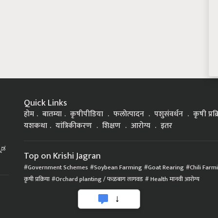
Quick Links
होम
बातम्या
कृषीपीडिया
फलोत्पादन
पशुसंवर्धन
कृषी प्रक
यशकथा
यांत्रिकीकरण
शिक्षण
आरोग्य
इतर
್ನಡ
Top on Krishi Jagran
Government Schemes
Soybean Farming
Goat Rearing
Chili Farm
कृषी प्रक्रिया
Orchard planting / फळबाग लागवड
Health मानवी आरोग्य