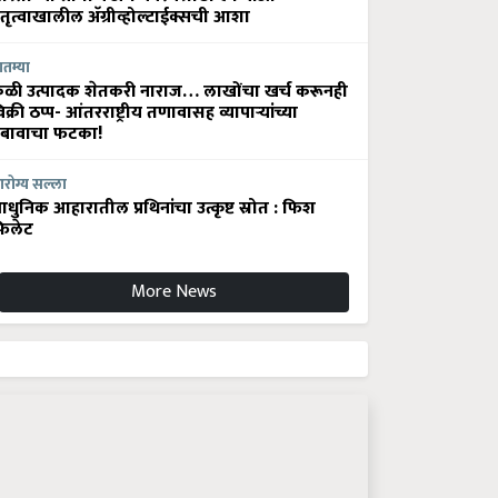
ेतृत्वाखालील अ‍ॅग्रीव्होल्टाईक्सची आशा
ातम्या
ेळी उत्पादक शेतकरी नाराज… लाखोंचा खर्च करूनही
िक्री ठप्प- आंतरराष्ट्रीय तणावासह व्यापाऱ्यांच्या
बावाचा फटका!
रोग्य सल्ला
धुनिक आहारातील प्रथिनांचा उत्कृष्ट स्रोत : फिश
िलेट
More News