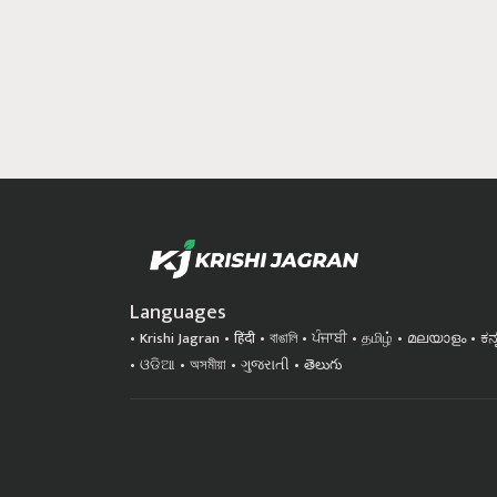
Languages
Krishi Jagran
हिंदी
বাঙালি
ਪੰਜਾਬੀ
தமிழ்
മലയാളം
ಕನ
ଓଡିଆ
অসমীয়া
ગુજરાતી
తెలుగు