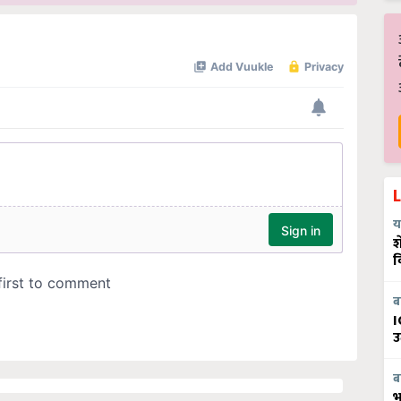
य
श
व
ब
I
उ
ब
भ