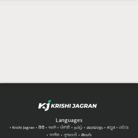
Languages
Krishi Jagran
हिंदी
বাঙালি
ਪੰਜਾਬੀ
தமிழ்
മലയാളം
ಕನ್ನಡ
ଓଡିଆ
অসমীয়া
ગુજરાતી
తెలుగు