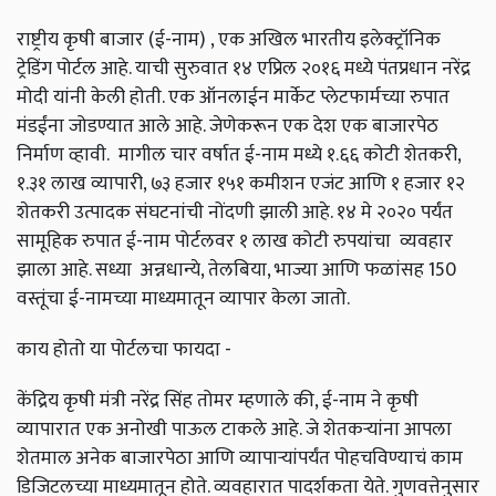
राष्ट्रीय कृषी बाजार (ई-नाम) , एक अखिल भारतीय इलेक्ट्रॉनिक
ट्रेडिंग पोर्टल आहे. याची सुरुवात १४ एप्रिल २०१६ मध्ये पंतप्रधान नरेंद्र
मोदी यांनी केली होती. एक ऑनलाईन मार्केट प्लेटफार्मच्या रुपात
मंडईंना जोडण्यात आले आहे. जेणेकरून एक देश एक बाजारपेठ
निर्माण व्हावी. मागील चार वर्षात ई-नाम मध्ये १.६६ कोटी शेतकरी,
१.३१ लाख व्यापारी, ७३ हजार १५१ कमीशन एजंट आणि १ हजार १२
शेतकरी उत्पादक संघटनांची नोंदणी झाली आहे. १४ मे २०२० पर्यंत
सामूहिक रुपात ई-नाम पोर्टलवर १ लाख कोटी रुपयांचा व्यवहार
झाला आहे. सध्या अन्नधान्ये, तेलबिया, भाज्या आणि फळांसह 150
वस्तूंचा ई-नामच्या माध्यमातून व्यापार केला जातो.
काय होतो या पोर्टलचा फायदा -
केंद्रिय कृषी मंत्री नरेंद्र सिंह तोमर म्हणाले की, ई-नाम ने कृषी
व्यापारात एक अनोखी पाऊल टाकले आहे. जे शेतकऱ्यांना आपला
शेतमाल अनेक बाजारपेठा आणि व्यापाऱ्यांपर्यंत पोहचविण्याचं काम
डिजिटलच्या माध्यमातून होते. व्यवहारात पादर्शकता येते. गुणवत्तेनुसार