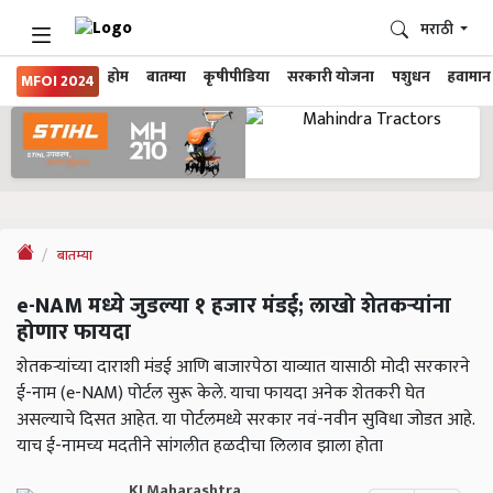
मराठी
होम
बातम्या
कृषीपीडिया
सरकारी योजना
पशुधन
हवामान
MFOI 2024
बातम्या
e-NAM मध्ये जुडल्या १ हजार मंडई; लाखो शेतकऱ्यांना
होणार फायदा
शेतकऱ्यांच्या दाराशी मंडई आणि बाजारपेठा याव्यात यासाठी मोदी सरकारने
ई-नाम (e-NAM) पोर्टल सुरू केले. याचा फायदा अनेक शेतकरी घेत
असल्याचे दिसत आहेत. या पोर्टलमध्ये सरकार नवं-नवीन सुविधा जोडत आहे.
याच ई-नामच्य मदतीने सांगलीत हळदीचा लिलाव झाला होता
KJ Maharashtra