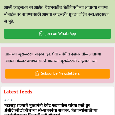
आम्ही व्हाट्सअप वर आहोत. देशभरातील शेतीविषयीच्या आताच्या बातम्या
मोबाईल वर वाचण्यासाठी आमचा व्हाट्सअँप ग्रुपला जॉईन करा.व्हाट्सएप
से जुड़ें.
Join on WhatsApp
आमच्या न्यूसलेटरचे सदस्य व्हा. शेती संबंधीत देशभरातील आताच्या
बातम्या मेलवर वाचण्यासाठी आमच्या न्यूसलेटरची सदस्यता घ्या.
Subscribe Newsletters
Latest feeds
बातम्या
महाराष्ट्र राज्याचे मुख्यमंत्री देवेंद्र फडणवीस यांच्या हस्ते ध्रुव
ॲग्रीटेक्नॉलॉजीजच्या संस्थापकांचा सत्कार, शेतकऱ्यांसाठीच्या