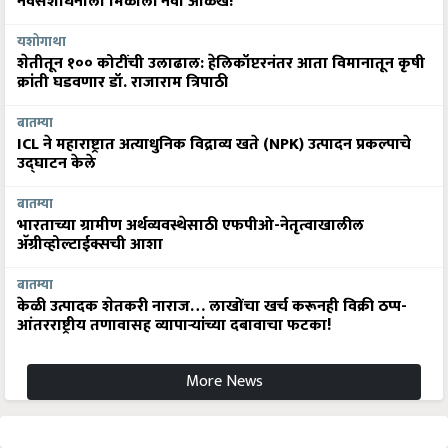
नवसंशोधनाला मिळाली नवी ओळख!
यशोगाथा
शेतीतून १०० कोटींची उलाढाल: हेलिकॉप्टरनंतर आता विमानातून कृषी
क्रांती घडवणार डॉ. राजाराम त्रिपाठी
बातम्या
ICL ने महाराष्ट्रात अत्याधुनिक विद्राव्य खते (NPK) उत्पादन प्रकल्पाचे
उद्घाटन केले
बातम्या
भारताच्या ग्रामीण अर्थव्यवस्थेसाठी एफपीओ-नेतृत्वाखालील
अ‍ॅग्रीव्होल्टाईक्सची आशा
बातम्या
केळी उत्पादक शेतकरी नाराज… लाखोंचा खर्च करूनही विक्री ठप्प-
आंतरराष्ट्रीय तणावासह व्यापाऱ्यांच्या दबावाचा फटका!
More News