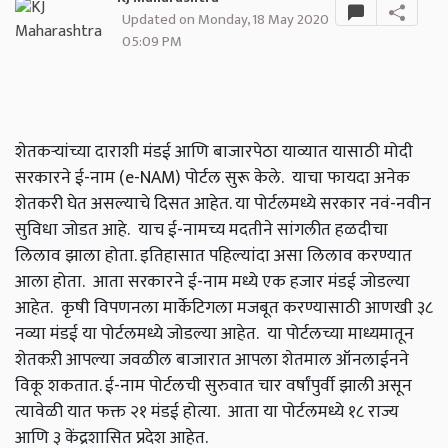
Updated on Monday, 18 May 2020
05:09 PM
शेतकऱ्यांच्या दाराशी मंडई आणि बाजारपेठा याव्यात यासाठी मोदी
सरकारने ई-नाम (e-NAM) पोर्टल सुरू केले. याचा फायदा अनेक
शेतकरी घेत असल्याचे दिसत आहेत. या पोर्टलमध्ये सरकार नवं-नवीन
सुविधा जोडत आहे. याच ई-नामच्य मदतीने सांगलीत हळदीचा
लिलाव झाला होता. इतिहासात पहिल्यांदा असा लिलाव करण्यात
आला होता. आता सरकारने ई-नाम मध्ये एक हजार मंडई जोडल्या
आहेत. कृषी विपणनला मार्केटिगला मजबूत करण्यासाठी आणखी ३८
नव्या मंडई या पोर्टलमध्ये जोडल्या आहेत. या पोर्टलच्या माध्यमातून
शेतकऱी आपल्या जवळील बाजारात आपला शेतमाल ऑनलाईनने
विकू शकतात. ई-नाम पोर्टलची सुरुवात चार वर्षांपुर्वी झाली असून
त्यावेळी यात फक्त २१ मंडई होत्या. आता या पोर्टलमध्ये १८ राज्य
आणि ३ केंद्रशासित प्रदेश आहेत.