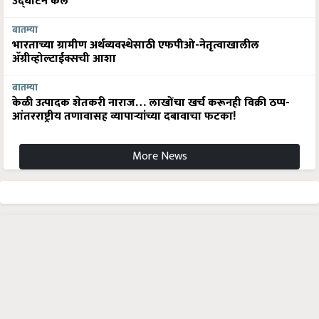
उद्घाटन केले
बातम्या
भारताच्या ग्रामीण अर्थव्यवस्थेसाठी एफपीओ-नेतृत्वाखालील
अ‍ॅग्रीव्होल्टाईक्सची आशा
बातम्या
केळी उत्पादक शेतकरी नाराज… लाखोंचा खर्च करूनही विक्री ठप्प-
आंतरराष्ट्रीय तणावासह व्यापाऱ्यांच्या दबावाचा फटका!
More News