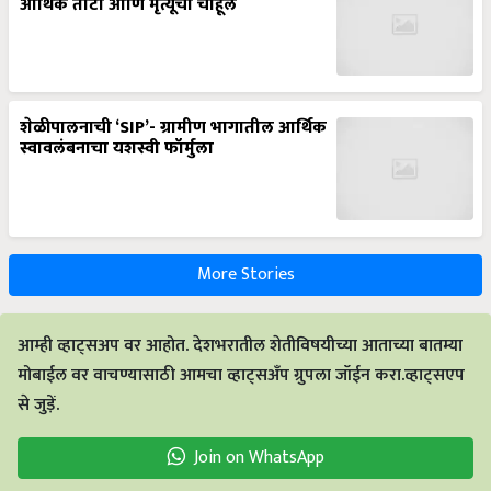
आर्थिक तोटा आणि मृत्यूची चाहूल
शेळीपालनाची ‘SIP’- ग्रामीण भागातील आर्थिक
स्वावलंबनाचा यशस्वी फॉर्मुला
More Stories
आम्ही व्हाट्सअप वर आहोत. देशभरातील शेतीविषयीच्या आताच्या बातम्या
मोबाईल वर वाचण्यासाठी आमचा व्हाट्सअँप ग्रुपला जॉईन करा.व्हाट्सएप
से जुड़ें.
Join on WhatsApp