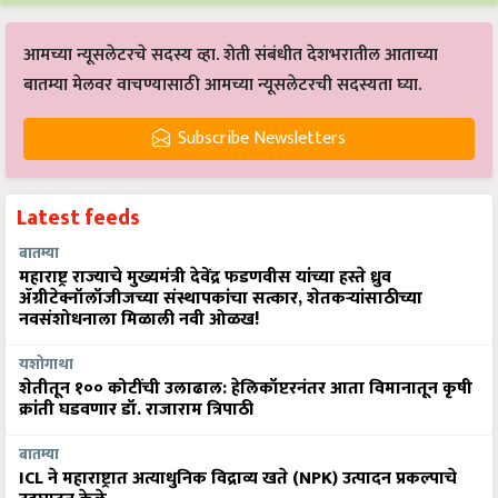
आमच्या न्यूसलेटरचे सदस्य व्हा. शेती संबंधीत देशभरातील आताच्या
बातम्या मेलवर वाचण्यासाठी आमच्या न्यूसलेटरची सदस्यता घ्या.
Subscribe Newsletters
Latest feeds
बातम्या
महाराष्ट्र राज्याचे मुख्यमंत्री देवेंद्र फडणवीस यांच्या हस्ते ध्रुव
ॲग्रीटेक्नॉलॉजीजच्या संस्थापकांचा सत्कार, शेतकऱ्यांसाठीच्या
नवसंशोधनाला मिळाली नवी ओळख!
यशोगाथा
शेतीतून १०० कोटींची उलाढाल: हेलिकॉप्टरनंतर आता विमानातून कृषी
क्रांती घडवणार डॉ. राजाराम त्रिपाठी
बातम्या
ICL ने महाराष्ट्रात अत्याधुनिक विद्राव्य खते (NPK) उत्पादन प्रकल्पाचे