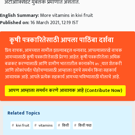
अँटीऑक्सिडंट मुबलक प्रमाणात असतात.
English Summary:
More vitamins in kivi fruit
Published on:
16 March 2021, 12:19 IST
कृषी पत्रकारितेसाठी आपला पाठिंबा दर्शवा
प्रिय वाचक, आमच्यात सामील झाल्याबद्दल धन्यवाद. आपल्यासारखे वाचक
आमच्यासाठी कृषी पत्रकारितेसाठी प्रेरणा आहेत. कृषी पत्रकारितेला अधिक
बळकट करण्यासाठी आणि ग्रामीण भारतातील कानाकोप in्यात शेतकरी
आणि लोकांपर्यंत पोहोचण्यासाठी आम्हाला तुमचे समर्थन किंवा सहकार्य
आवश्यक आहे. आपले प्रत्येक सहकार्य आमच्या भविष्यासाठी मोलाचे आहे.
आपण आम्हाला समर्थन करणे आवश्यक आहे (Contribute Now)
Related Topics
kivi fruit
vitamins
किवी
किवी फळ