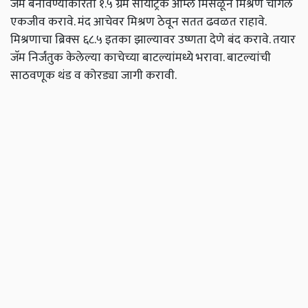
जॅम बनविण्याकरिता १.५ ग्रॅम सायट्रिक आम्ल मिसळून मिश्रण चांगले
एकजीव करावे. मंद आचेवर मिश्रण ठेवून सतत ढवळत राहावे.
मिश्रणाचा ब्रिक्‍स ६८.५ इतका झाल्यावर उष्णता देणे बंद करावे. तयार
जॅम निर्जंतुक केलेल्या काचेच्या बाटल्यांमध्ये भरावा. बाटल्यांची
साठवणूक थंड व कोरड्या जागी करावी.