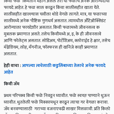
किवी फळ किमतीने महाग असले तरी या फळाचे अनेक आरोग्यदायी
फायदे आहेत. हे फळ साल काढून किंवा सालीसहीत खाता येते.
सालीसहीत खाल्ल्यास चवीला थोडे वेगळे लागते. मात्र, या फळाच्या
सालीमध्ये अनेक पौष्टिक गुणधर्म असतात. त्यामधील अँटिऑक्सिडंट
आरोग्याला फायदेशीर असतात. किवी फळामध्ये जीवनसत्त्व क
मुबलक प्रमाणात असते. तसेच किवीमध्ये अ, इ, के ही जीवनसत्त्वे
आणि फोलेट्स असतात. सोडिअम, पोटॅशिअम, क्लोराईड हे क्षार, तसेच
मॅग्नेशियम, लोह, मॅंगनीज, फॉस्फरस ही खनिजे काही प्रमाणात
असतात.
हेही वाचा :
आपल्या त्वचेसाठी कडुलिंबाच्या तेलाचे अनेक फायदे
आहेत
किवी जॅम
प्रथम परिपक्व किवी फळे निवडून घ्यावीत. फळे स्वच्छ पाण्याने धुऊन
घ्यावीत. धुतलेली फळे मिक्सरमधून काढून त्याचा गर वेगळा करावा.
जॅम बनवण्यासाठी गराच्या वजनाएवढी साखर मिसळावी. प्रति किलो