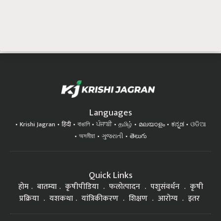
Languages
Krishi Jagran
हिंदी
বাঙালি
ਪੰਜਾਬੀ
தமிழ்
മലയാളം
ಕನ್ನಡ
ଓଡିଆ
অসমীয়া
ગુજરાતી
తెలుగు
Quick Links
होम
बातम्या
कृषीपीडिया
फलोत्पादन
पशुसंवर्धन
कृषी
प्रक्रिया
यशकथा
यांत्रिकीकरण
शिक्षण
आरोग्य
इतर