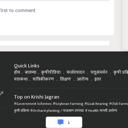
Quick Links
होम
बातम्या
कृषीपीडिया
फलोत्पादन
पशुसंवर्धन
कृषी प्रक
यशकथा
यांत्रिकीकरण
शिक्षण
आरोग्य
इतर
್ನಡ
Top on Krishi Jagran
Government Schemes
Soybean Farming
Goat Rearing
Chili Farm
कृषी प्रक्रिया
Orchard planting / फळबाग लागवड
Health मानवी आरोग्य