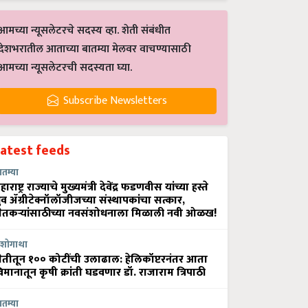
आमच्या न्यूसलेटरचे सदस्य व्हा. शेती संबंधीत
देशभरातील आताच्या बातम्या मेलवर वाचण्यासाठी
आमच्या न्यूसलेटरची सदस्यता घ्या.
Subscribe Newsletters
Latest feeds
ातम्या
हाराष्ट्र राज्याचे मुख्यमंत्री देवेंद्र फडणवीस यांच्या हस्ते
्रुव ॲग्रीटेक्नॉलॉजीजच्या संस्थापकांचा सत्कार,
ेतकऱ्यांसाठीच्या नवसंशोधनाला मिळाली नवी ओळख!
शोगाथा
ेतीतून १०० कोटींची उलाढाल: हेलिकॉप्टरनंतर आता
िमानातून कृषी क्रांती घडवणार डॉ. राजाराम त्रिपाठी
ातम्या