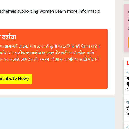
chemes supporting women Learn more informatio
 दर्शवा
ल्यासारखे वाचक आमच्यासाठी कृषी पत्रकारितेसाठी प्रेरणा आहेत.
रामीण भारतातील कानाकोप in्यात शेतकरी आणि लोकांपर्यंत
आवश्यक आहे. आपले प्रत्येक सहकार्य आमच्या भविष्यासाठी मोलाचे
ब
म
ontribute Now)
ध
श
य
श
व
ब