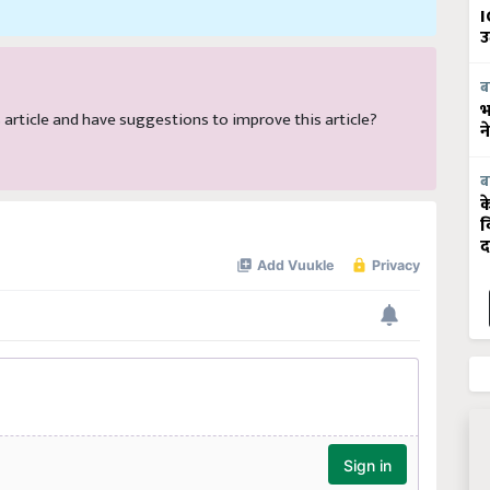
I
उ
ब
भ
is article and have suggestions to improve this article?
न
ब
क
व
द