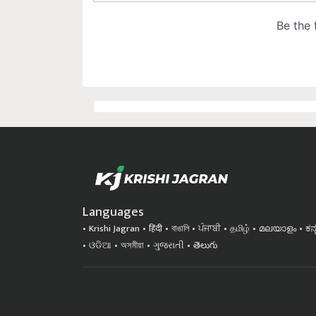
Languages
Krishi Jagran
हिंदी
বাঙালি
ਪੰਜਾਬੀ
தமிழ்
മലയാളം
ಕನ
ଓଡିଆ
অসমীয়া
ગુજરાતી
తెలుగు