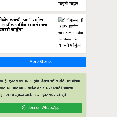
शेळीपालनाची ‘SIP’- ग्रामीण
भागातील आर्थिक स्वावलंबनाचा
यशस्वी फॉर्मुला
More Stories
आम्ही व्हाट्सअप वर आहोत. देशभरातील शेतीविषयीच्या
आताच्या बातम्या मोबाईल वर वाचण्यासाठी आमचा
व्हाट्सअँप ग्रुपला जॉईन करा.व्हाट्सएप से जुड़ें.
Join on WhatsApp