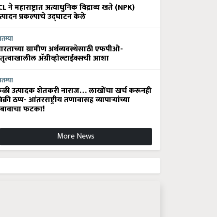
CL ने महाराष्ट्रात अत्याधुनिक विद्राव्य खते (NPK)
त्पादन प्रकल्पाचे उद्घाटन केले
ातम्या
ारताच्या ग्रामीण अर्थव्यवस्थेसाठी एफपीओ-
ेतृत्वाखालील अ‍ॅग्रीव्होल्टाईक्सची आशा
ातम्या
ेळी उत्पादक शेतकरी नाराज… लाखोंचा खर्च करूनही
िक्री ठप्प- आंतरराष्ट्रीय तणावासह व्यापाऱ्यांच्या
बावाचा फटका!
More News