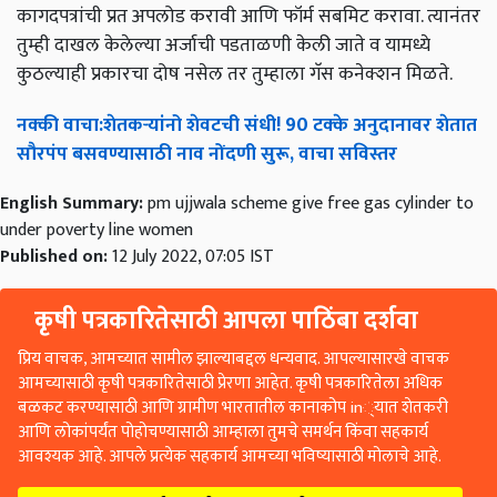
कागदपत्रांची प्रत अपलोड करावी आणि फॉर्म सबमिट करावा. त्यानंतर
तुम्ही दाखल केलेल्या अर्जाची पडताळणी केली जाते व यामध्ये
कुठल्याही प्रकारचा दोष नसेल तर तुम्हाला गॅस कनेक्शन मिळते.
नक्की
वाचा
:
शेतकऱ्यांनो
शेवटची
संधी
! 90
टक्के
अनुदानावर
शेतात
सौरपंप
बसवण्यासाठी
नाव
नोंदणी
सुरू
,
वाचा
सविस्तर
English Summary:
pm ujjwala scheme give free gas cylinder to
under poverty line women
Published on:
12 July 2022, 07:05 IST
कृषी पत्रकारितेसाठी आपला पाठिंबा दर्शवा
प्रिय वाचक, आमच्यात सामील झाल्याबद्दल धन्यवाद. आपल्यासारखे वाचक
आमच्यासाठी कृषी पत्रकारितेसाठी प्रेरणा आहेत. कृषी पत्रकारितेला अधिक
बळकट करण्यासाठी आणि ग्रामीण भारतातील कानाकोप in्यात शेतकरी
आणि लोकांपर्यंत पोहोचण्यासाठी आम्हाला तुमचे समर्थन किंवा सहकार्य
आवश्यक आहे. आपले प्रत्येक सहकार्य आमच्या भविष्यासाठी मोलाचे आहे.