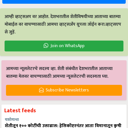
आम्ही व्हाट्सअप वर आहोत. देशभरातील शेतीविषयीच्या आताच्या बातम्या
मोबाईल वर वाचण्यासाठी आमचा व्हाट्सअँप ग्रुपला जॉईन करा.व्हाट्सएप
से जुड़ें.
Join on WhatsApp
आमच्या न्यूसलेटरचे सदस्य व्हा. शेती संबंधीत देशभरातील आताच्या
बातम्या मेलवर वाचण्यासाठी आमच्या न्यूसलेटरची सदस्यता घ्या.
Subscribe Newsletters
Latest feeds
यशोगाथा
शेतीतून १०० कोटींची उलाढाल: हेलिकॉप्टरनंतर आता विमानातून कृषी