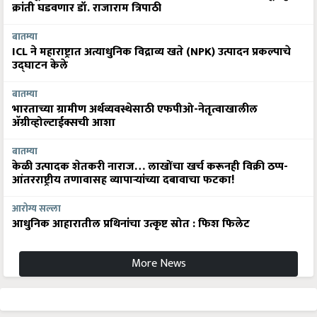
क्रांती घडवणार डॉ. राजाराम त्रिपाठी
बातम्या
ICL ने महाराष्ट्रात अत्याधुनिक विद्राव्य खते (NPK) उत्पादन प्रकल्पाचे
उद्घाटन केले
बातम्या
भारताच्या ग्रामीण अर्थव्यवस्थेसाठी एफपीओ-नेतृत्वाखालील
अ‍ॅग्रीव्होल्टाईक्सची आशा
बातम्या
केळी उत्पादक शेतकरी नाराज… लाखोंचा खर्च करूनही विक्री ठप्प-
आंतरराष्ट्रीय तणावासह व्यापाऱ्यांच्या दबावाचा फटका!
आरोग्य सल्ला
आधुनिक आहारातील प्रथिनांचा उत्कृष्ट स्रोत : फिश फिलेट
More News