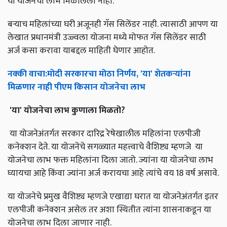
या योजनेचा लाभ मिळालेला नाही.
बऱ्याच महिलांच्या घरी अजूनही गॅस सिलेंडर नाही. त्यासाठी आपण या
लेखात प्रधानमंत्री उज्ज्वला योजना मध्ये मोफत गॅस सिलेंडर साठी
अर्ज कसा करावा याबद्दल माहिती घेणार आहोत.
नक्की
वाचा
:
मोदी
सरकारचा
मोठा
निर्णय
, '
या
'
शेतकऱ्यांना
मिळणार
नाही
पीएम
किसान
योजनेचा
लाभ
'
या
'
योजनेचा
लाभ
कुणाला
मिळतो
?
या योजनेअंतर्गत सरकार दारिद्र रेषेखालील महिलांना एलपीजी
कनेक्शन देते. या योजनेचे सगळ्यात महत्त्वाचे वैशिष्ट्य म्हणजे या
योजनेचा लाभ फक्त महिलांना दिला जातो. ज्यांना या योजनेचा लाभ
घ्यायचा आहे किंवा ज्यांना अर्ज करायचा आहे त्यांचे वय 18 वर्ष असावे.
या योजनेचे प्रमुख वैशिष्ट्य म्हणजे एखाद्या घरात या योजनेअंतर्गत इतर
एलपीजी कनेक्शन असेल तर अशा स्थितीत त्यांना शासनाकडून या
योजनेचा लाभ दिला जाणार नाही.