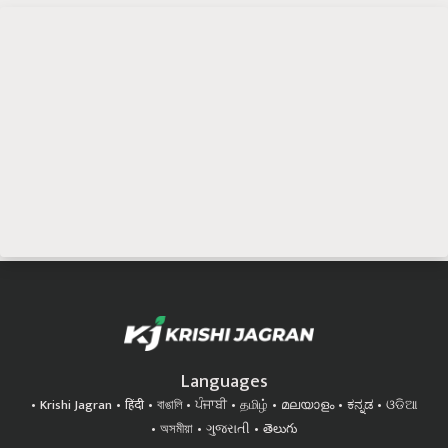
Languages
Krishi Jagran
हिंदी
বাঙালি
ਪੰਜਾਬੀ
தமிழ்
മലയാളം
ಕನ್ನಡ
ଓଡିଆ
অসমীয়া
ગુજરાતી
తెలుగు