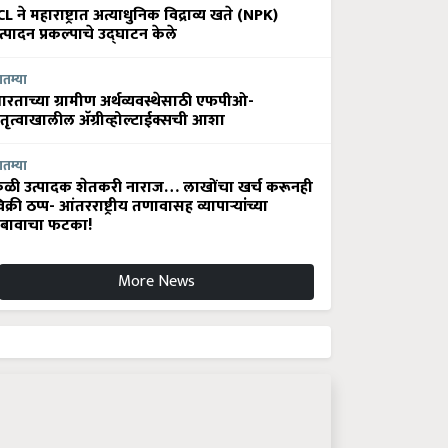
CL ने महाराष्ट्रात अत्याधुनिक विद्राव्य खते (NPK)
त्पादन प्रकल्पाचे उद्घाटन केले
ातम्या
ारताच्या ग्रामीण अर्थव्यवस्थेसाठी एफपीओ-
ेतृत्वाखालील अ‍ॅग्रीव्होल्टाईक्सची आशा
ातम्या
ेळी उत्पादक शेतकरी नाराज… लाखोंचा खर्च करूनही
िक्री ठप्प- आंतरराष्ट्रीय तणावासह व्यापाऱ्यांच्या
बावाचा फटका!
More News