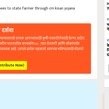
I
pees to state farmer through cm kisan yojana
उ
ब
भ
 दर्शवा
न
ल्यासारखे वाचक आमच्यासाठी कृषी पत्रकारितेसाठी प्रेरणा आहेत.
ब
रामीण भारतातील कानाकोप in्यात शेतकरी आणि लोकांपर्यंत
क
आवश्यक आहे. आपले प्रत्येक सहकार्य आमच्या भविष्यासाठी मोलाचे
व
द
ontribute Now)