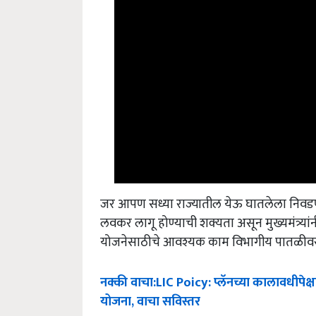
जर आपण सध्या राज्यातील येऊ घातलेला निवडणुक
लवकर लागू होण्याची शक्यता असून मुख्यमंत्र्यां
योजनेसाठीचे आवश्यक काम विभागीय पातळीवर 
नक्की
वाचा
:LIC Poicy:
प्लॅनच्या
कालावधीपेक्ष
योजना
,
वाचा
सविस्तर