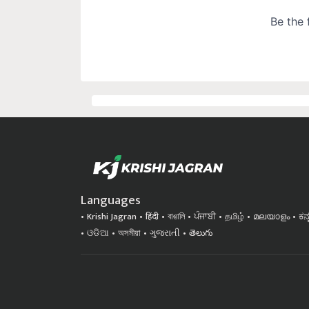
Languages
Krishi Jagran
हिंदी
বাঙালি
ਪੰਜਾਬੀ
தமிழ்
മലയാളം
ಕನ
ଓଡିଆ
অসমীয়া
ગુજરાતી
తెలుగు