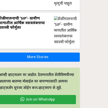
शेळीपालनाची ‘SIP’- ग्रामीण
भागातील आर्थिक स्वावलंबनाचा
यशस्वी फॉर्मुला
More Stories
आम्ही व्हाट्सअप वर आहोत. देशभरातील शेतीविषयीच्या
आताच्या बातम्या मोबाईल वर वाचण्यासाठी आमचा
व्हाट्सअँप ग्रुपला जॉईन करा.व्हाट्सएप से जुड़ें.
Join on WhatsApp