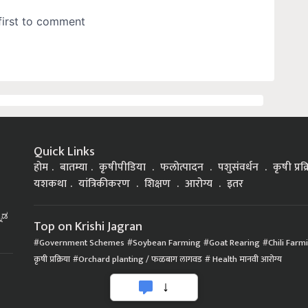
Quick Links
होम
बातम्या
कृषीपीडिया
फलोत्पादन
पशुसंवर्धन
कृषी प्रक
यशकथा
यांत्रिकीकरण
शिक्षण
आरोग्य
इतर
್ನಡ
Top on Krishi Jagran
Government Schemes
Soybean Farming
Goat Rearing
Chili Farm
कृषी प्रक्रिया
Orchard planting / फळबाग लागवड
Health मानवी आरोग्य