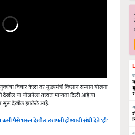
ब
म
ांचा विचार केला तर मुख्यमंत्री किसान सन्मान योजना
ध
नी देखील या योजनेला तत्त्वतः मान्यता दिली आहे.या
श
सुरू देखील झालेले आहे.
य
श
ा
कमी
पैसे
भरून
देखील
लखपती
होण्याची
संधी
देते
'
ही
'
व
ब