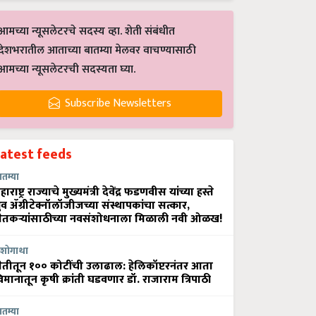
आमच्या न्यूसलेटरचे सदस्य व्हा. शेती संबंधीत
देशभरातील आताच्या बातम्या मेलवर वाचण्यासाठी
आमच्या न्यूसलेटरची सदस्यता घ्या.
Subscribe Newsletters
Latest feeds
ातम्या
हाराष्ट्र राज्याचे मुख्यमंत्री देवेंद्र फडणवीस यांच्या हस्ते
्रुव ॲग्रीटेक्नॉलॉजीजच्या संस्थापकांचा सत्कार,
ेतकऱ्यांसाठीच्या नवसंशोधनाला मिळाली नवी ओळख!
शोगाथा
ेतीतून १०० कोटींची उलाढाल: हेलिकॉप्टरनंतर आता
िमानातून कृषी क्रांती घडवणार डॉ. राजाराम त्रिपाठी
ातम्या