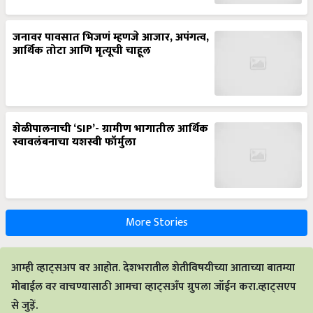
जनावर पावसात भिजणं म्हणजे आजार, अपंगत्व,
आर्थिक तोटा आणि मृत्यूची चाहूल
शेळीपालनाची ‘SIP’- ग्रामीण भागातील आर्थिक
स्वावलंबनाचा यशस्वी फॉर्मुला
More Stories
आम्ही व्हाट्सअप वर आहोत. देशभरातील शेतीविषयीच्या आताच्या बातम्या
मोबाईल वर वाचण्यासाठी आमचा व्हाट्सअँप ग्रुपला जॉईन करा.व्हाट्सएप
से जुड़ें.