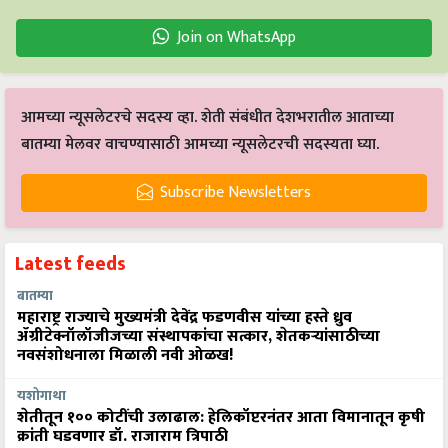
Join on WhatsApp
आमच्या न्यूसलेटरचे सदस्य व्हा. शेती संबंधीत देशभरातील आताच्या
बातम्या मेलवर वाचण्यासाठी आमच्या न्यूसलेटरची सदस्यता घ्या.
Subscribe Newsletters
Latest feeds
बातम्या
महाराष्ट्र राज्याचे मुख्यमंत्री देवेंद्र फडणवीस यांच्या हस्ते ध्रुव
ॲग्रीटेक्नॉलॉजीजच्या संस्थापकांचा सत्कार, शेतकऱ्यांसाठीच्या
नवसंशोधनाला मिळाली नवी ओळख!
यशोगाथा
शेतीतून १०० कोटींची उलाढाल: हेलिकॉप्टरनंतर आता विमानातून कृषी
क्रांती घडवणार डॉ. राजाराम त्रिपाठी