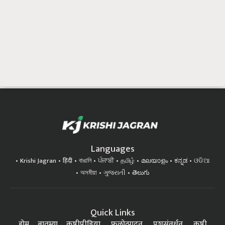
Languages
Krishi Jagran
हिंदी
বাঙালি
ਪੰਜਾਬੀ
தமிழ்
മലയാളം
ಕನ್ನಡ
ଓଡିଆ
অসমীয়া
ગુજરાતી
తెలుగు
Quick Links
होम
बातम्या
कृषीपीडिया
फलोत्पादन
पशुसंवर्धन
कृषी