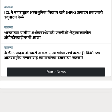
बातम्या
ICL ने महाराष्ट्रात अत्याधुनिक विद्राव्य खते (NPK) उत्पादन प्रकल्पाचे
उद्घाटन केले
बातम्या
भारताच्या ग्रामीण अर्थव्यवस्थेसाठी एफपीओ-नेतृत्वाखालील
अ‍ॅग्रीव्होल्टाईक्सची आशा
बातम्या
केळी उत्पादक शेतकरी नाराज… लाखोंचा खर्च करूनही विक्री ठप्प-
आंतरराष्ट्रीय तणावासह व्यापाऱ्यांच्या दबावाचा फटका!
More News