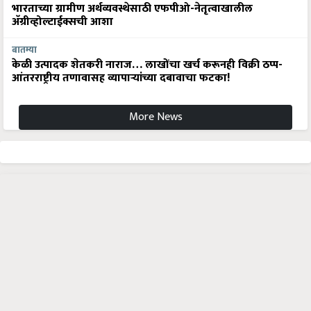
भारताच्या ग्रामीण अर्थव्यवस्थेसाठी एफपीओ-नेतृत्वाखालील
अ‍ॅग्रीव्होल्टाईक्सची आशा
बातम्या
केळी उत्पादक शेतकरी नाराज… लाखोंचा खर्च करूनही विक्री ठप्प-
आंतरराष्ट्रीय तणावासह व्यापाऱ्यांच्या दबावाचा फटका!
More News