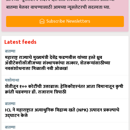
बातम्या मेलवर वाचण्यासाठी आमच्या न्यूसलेटरची सदस्यता घ्या.
Subscribe Newsletters
Latest feeds
बातम्या
महाराष्ट्र राज्याचे मुख्यमंत्री देवेंद्र फडणवीस यांच्या हस्ते ध्रुव
ॲग्रीटेक्नॉलॉजीजच्या संस्थापकांचा सत्कार, शेतकऱ्यांसाठीच्या
नवसंशोधनाला मिळाली नवी ओळख!
यशोगाथा
शेतीतून १०० कोटींची उलाढाल: हेलिकॉप्टरनंतर आता विमानातून कृषी
क्रांती घडवणार डॉ. राजाराम त्रिपाठी
बातम्या
ICL ने महाराष्ट्रात अत्याधुनिक विद्राव्य खते (NPK) उत्पादन प्रकल्पाचे
उद्घाटन केले
बातम्या