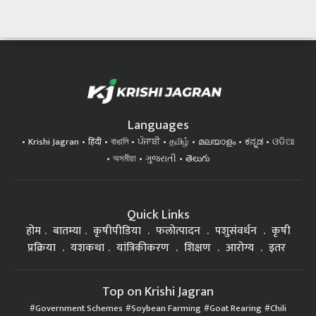
Languages
Krishi Jagran
हिंदी
বাঙালি
ਪੰਜਾਬੀ
தமிழ்
മലയാളം
ಕನ್ನಡ
ଓଡିଆ
অসমীয়া
ગુજરાતી
తెలుగు
Quick Links
होम
बातम्या
कृषीपीडिया
फलोत्पादन
पशुसंवर्धन
कृषी
प्रक्रिया
यशकथा
यांत्रिकीकरण
शिक्षण
आरोग्य
इतर
Top on Krishi Jagran
Government Schemes
Soybean Farming
Goat Rearing
Chili