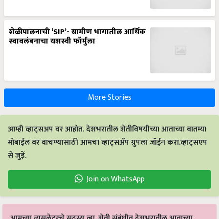
शेळीपालनाची ‘SIP’- ग्रामीण भागातील आर्थिक
स्वावलंबनाचा यशस्वी फॉर्मुला
More Stories
आम्ही व्हाट्सअप वर आहोत. देशभरातील शेतीविषयीच्या आताच्या बातम्या
मोबाईल वर वाचण्यासाठी आमचा व्हाट्सअँप ग्रुपला जॉईन करा.व्हाट्सएप
से जुड़ें.
Join on WhatsApp
आमच्या न्यूसलेटरचे सदस्य व्हा. शेती संबंधीत देशभरातील आताच्या