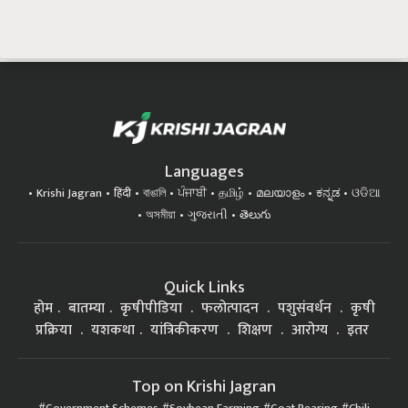
Languages
Krishi Jagran
हिंदी
বাঙালি
ਪੰਜਾਬੀ
தமிழ்
മലയാളം
ಕನ್ನಡ
ଓଡିଆ
অসমীয়া
ગુજરાતી
తెలుగు
Quick Links
होम
बातम्या
कृषीपीडिया
फलोत्पादन
पशुसंवर्धन
कृषी
प्रक्रिया
यशकथा
यांत्रिकीकरण
शिक्षण
आरोग्य
इतर
Top on Krishi Jagran