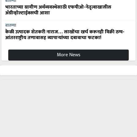
बातम्या
भारताच्या ग्रामीण अर्थव्यवस्थेसाठी एफपीओ-नेतृत्वाखालील
अ‍ॅग्रीव्होल्टाईक्सची आशा
बातम्या
केळी उत्पादक शेतकरी नाराज… लाखोंचा खर्च करूनही विक्री ठप्प-
आंतरराष्ट्रीय तणावासह व्यापाऱ्यांच्या दबावाचा फटका!
More News