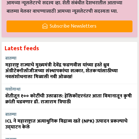
आमच्या न्यूसलेटरचे सदस्य व्हा. शेती संबंधीत देशभरातील आताच्या
बातम्या मेलवर वाचण्यासाठी आमच्या न्यूसलेटरची सदस्यता घ्या.
Subscribe Newsletters
Latest feeds
बातम्या
महाराष्ट्र राज्याचे मुख्यमंत्री देवेंद्र फडणवीस यांच्या हस्ते ध्रुव
ॲग्रीटेक्नॉलॉजीजच्या संस्थापकांचा सत्कार, शेतकऱ्यांसाठीच्या
नवसंशोधनाला मिळाली नवी ओळख!
यशोगाथा
शेतीतून १०० कोटींची उलाढाल: हेलिकॉप्टरनंतर आता विमानातून कृषी
क्रांती घडवणार डॉ. राजाराम त्रिपाठी
बातम्या
ICL ने महाराष्ट्रात अत्याधुनिक विद्राव्य खते (NPK) उत्पादन प्रकल्पाचे
उद्घाटन केले