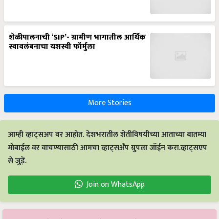
शेळीपालनाची ‘SIP’- ग्रामीण भागातील आर्थिक
स्वावलंबनाचा यशस्वी फॉर्मुला
More Stories
आम्ही व्हाट्सअप वर आहोत. देशभरातील शेतीविषयीच्या आताच्या बातम्या
मोबाईल वर वाचण्यासाठी आमचा व्हाट्सअँप ग्रुपला जॉईन करा.व्हाट्सएप
से जुड़ें.
Join on WhatsApp