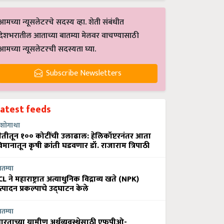
आमच्या न्यूसलेटरचे सदस्य व्हा. शेती संबंधीत
देशभरातील आताच्या बातम्या मेलवर वाचण्यासाठी
आमच्या न्यूसलेटरची सदस्यता घ्या.
Subscribe Newsletters
Latest feeds
शोगाथा
ेतीतून १०० कोटींची उलाढाल: हेलिकॉप्टरनंतर आता
िमानातून कृषी क्रांती घडवणार डॉ. राजाराम त्रिपाठी
ातम्या
CL ने महाराष्ट्रात अत्याधुनिक विद्राव्य खते (NPK)
त्पादन प्रकल्पाचे उद्घाटन केले
ातम्या
ारताच्या ग्रामीण अर्थव्यवस्थेसाठी एफपीओ-