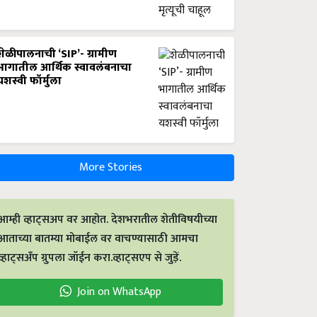
शेळीपालनाची ‘SIP’- ग्रामीण
भागातील आर्थिक स्वावलंबनाचा
यशस्वी फॉर्मुला
More Stories
आम्ही व्हाट्सअप वर आहोत. देशभरातील शेतीविषयीच्या
आताच्या बातम्या मोबाईल वर वाचण्यासाठी आमचा
व्हाट्सअँप ग्रुपला जॉईन करा.व्हाट्सएप से जुड़ें.
Join on WhatsApp