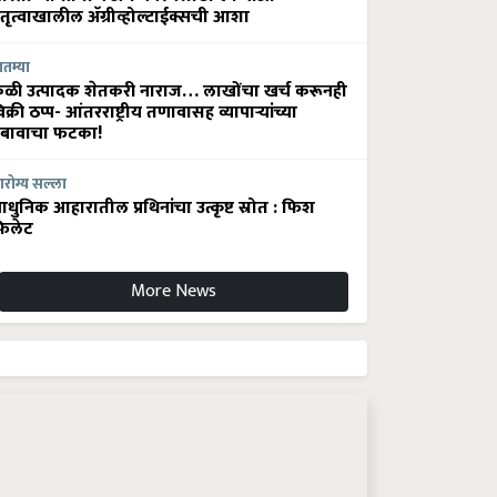
ेतृत्वाखालील अ‍ॅग्रीव्होल्टाईक्सची आशा
ातम्या
ेळी उत्पादक शेतकरी नाराज… लाखोंचा खर्च करूनही
िक्री ठप्प- आंतरराष्ट्रीय तणावासह व्यापाऱ्यांच्या
बावाचा फटका!
रोग्य सल्ला
धुनिक आहारातील प्रथिनांचा उत्कृष्ट स्रोत : फिश
िलेट
More News