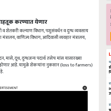
 वाहतूक करण्यात येणार
षी व शेतकरी कल्याण विभाग, पशुसंवर्धन व दुग्ध व्यवसाय
योग मंत्रालय, वाणिज्य विभाग, आदिवासी व्यवहार मंत्रालय,
न, मासे, दूध, दुग्धजन्य पदार्थ तसेच मांस यासारख्या
य
होणार आहे. यामुळे शेकऱ्यांना नुकसान (loss to farmers)
श
े.
व
ब
ERTISEMENT
I
उ
ब
भ