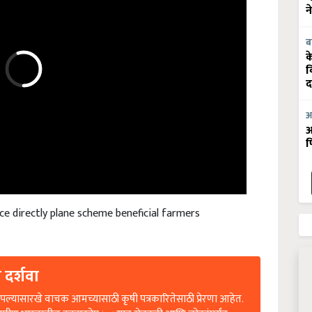
न
ब
क
व
द
आ
आ
फ
e directly plane scheme beneficial farmers
 दर्शवा
ल्यासारखे वाचक आमच्यासाठी कृषी पत्रकारितेसाठी प्रेरणा आहेत.
रामीण भारतातील कानाकोप in्यात शेतकरी आणि लोकांपर्यंत