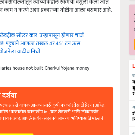
ून लोकअदालतीतून त्यांच्याकडील रकमेची वसुली केली जात
ऊन काम न करणे अशा प्रकारच्या गोष्टींना आळा बसणार आहे.
ट्रीक सोलर कार, उन्हापासून होणार चार्ज
!! पट्ट्याने आणला तब्बल 47.451 टन ऊस
 योजनेला वाढीव निधी
iaries house not built Gharkul Yojana money
ब
म
ध
श
 दर्शवा
ल्यासारखे वाचक आमच्यासाठी कृषी पत्रकारितेसाठी प्रेरणा आहेत.
य
रामीण भारतातील कानाकोप in्यात शेतकरी आणि लोकांपर्यंत
श
आवश्यक आहे. आपले प्रत्येक सहकार्य आमच्या भविष्यासाठी मोलाचे
व
ब