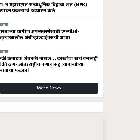
CL ने महाराष्ट्रात अत्याधुनिक विद्राव्य खते (NPK)
त्पादन प्रकल्पाचे उद्घाटन केले
ातम्या
ारताच्या ग्रामीण अर्थव्यवस्थेसाठी एफपीओ-
ेतृत्वाखालील अ‍ॅग्रीव्होल्टाईक्सची आशा
ातम्या
ेळी उत्पादक शेतकरी नाराज… लाखोंचा खर्च करूनही
िक्री ठप्प- आंतरराष्ट्रीय तणावासह व्यापाऱ्यांच्या
बावाचा फटका!
More News