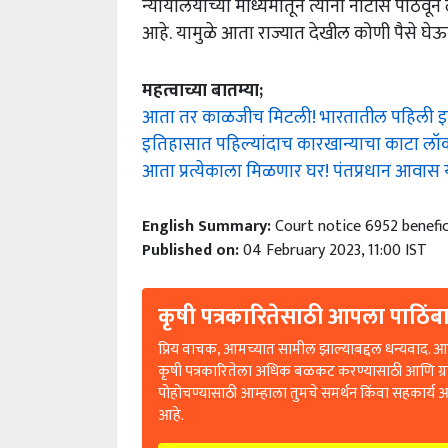
न्यायालयाच्या माध्यमातून त्यांना नोटीस पाठव
आहे. यामुळे आता राज्यात देखील कोणी पैसे घे
महत्वाच्या बातम्या;
आता तर काळजीच मिटली! भारतातील पहिली इलेक्
इतिहासात पहिल्यांदाच कारखान्याचा काटा लॉक
आता प्रत्येकाला मिळणार घर! पंतप्रधान आवास
English Summary:
Court notice 6952 benefic
Published on:
04 February 2023, 11:00 IST
कृषी पत्रकारितेसाठी आपला पाठिंबा
प्रिय वाचक, आमच्यात सामील झाल्याबद्दल धन्यवाद. आप
कृषी पत्रकारितेला अधिक बळकट करण्यासाठी आणि ग्
पोहोचण्यासाठी आम्हाला तुमचे समर्थन किंवा सहकार्य 
आहे.