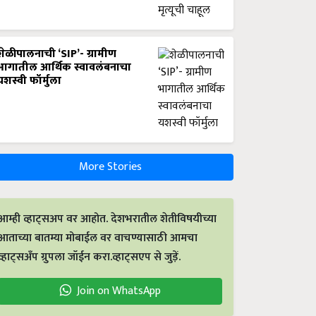
शेळीपालनाची ‘SIP’- ग्रामीण
भागातील आर्थिक स्वावलंबनाचा
यशस्वी फॉर्मुला
More Stories
आम्ही व्हाट्सअप वर आहोत. देशभरातील शेतीविषयीच्या
आताच्या बातम्या मोबाईल वर वाचण्यासाठी आमचा
व्हाट्सअँप ग्रुपला जॉईन करा.व्हाट्सएप से जुड़ें.
Join on WhatsApp