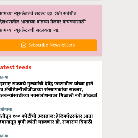
आमच्या न्यूसलेटरचे सदस्य व्हा. शेती संबंधीत
देशभरातील आताच्या बातम्या मेलवर वाचण्यासाठी
आमच्या न्यूसलेटरची सदस्यता घ्या.
Subscribe Newsletters
Latest feeds
ातम्या
हाराष्ट्र राज्याचे मुख्यमंत्री देवेंद्र फडणवीस यांच्या हस्ते
्रुव ॲग्रीटेक्नॉलॉजीजच्या संस्थापकांचा सत्कार,
ेतकऱ्यांसाठीच्या नवसंशोधनाला मिळाली नवी ओळख!
शोगाथा
ेतीतून १०० कोटींची उलाढाल: हेलिकॉप्टरनंतर आता
िमानातून कृषी क्रांती घडवणार डॉ. राजाराम त्रिपाठी
ातम्या