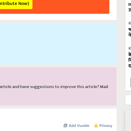
ontribute Now)
I
उ
ब
भ
न
ब
क
व
द
s article and have suggestions to improve this article?
Mail