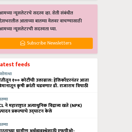
आमच्या न्यूसलेटरचे सदस्य व्हा. शेती संबंधीत
देशभरातील आताच्या बातम्या मेलवर वाचण्यासाठी
आमच्या न्यूसलेटरची सदस्यता घ्या.
Subscribe Newsletters
Latest feeds
शोगाथा
ेतीतून १०० कोटींची उलाढाल: हेलिकॉप्टरनंतर आता
िमानातून कृषी क्रांती घडवणार डॉ. राजाराम त्रिपाठी
ातम्या
CL ने महाराष्ट्रात अत्याधुनिक विद्राव्य खते (NPK)
त्पादन प्रकल्पाचे उद्घाटन केले
ातम्या
ारताच्या ग्रामीण अर्थव्यवस्थेसाठी एफपीओ-