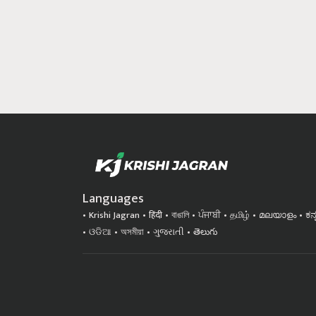
Languages
Krishi Jagran
हिंदी
বাঙালি
ਪੰਜਾਬੀ
தமிழ்
മലയാളം
ಕನ
ଓଡିଆ
অসমীয়া
ગુજરાતી
తెలుగు