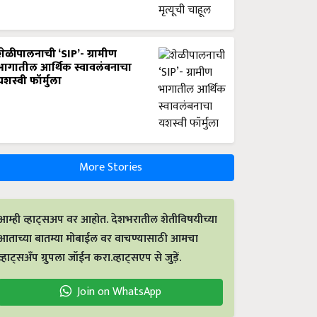
शेळीपालनाची ‘SIP’- ग्रामीण
भागातील आर्थिक स्वावलंबनाचा
यशस्वी फॉर्मुला
More Stories
आम्ही व्हाट्सअप वर आहोत. देशभरातील शेतीविषयीच्या
आताच्या बातम्या मोबाईल वर वाचण्यासाठी आमचा
व्हाट्सअँप ग्रुपला जॉईन करा.व्हाट्सएप से जुड़ें.
Join on WhatsApp