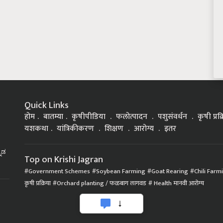
Quick Links
होम
बातम्या
कृषीपीडिया
फलोत्पादन
पशुसंवर्धन
कृषी प्रक
यशकथा
यांत्रिकीकरण
शिक्षण
आरोग्य
इतर
್ನಡ
Top on Krishi Jagran
Government Schemes
Soybean Farming
Goat Rearing
Chili Farm
कृषी प्रक्रिया
Orchard planting / फळबाग लागवड
Health मानवी आरोग्य