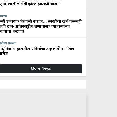
ेतृत्वाखालील अ‍ॅग्रीव्होल्टाईक्सची आशा
ातम्या
ेळी उत्पादक शेतकरी नाराज… लाखोंचा खर्च करूनही
िक्री ठप्प- आंतरराष्ट्रीय तणावासह व्यापाऱ्यांच्या
बावाचा फटका!
रोग्य सल्ला
धुनिक आहारातील प्रथिनांचा उत्कृष्ट स्रोत : फिश
िलेट
More News