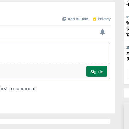
न
ब
क
व
द
आ
आ
फ