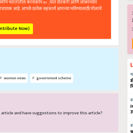
रामीण भारतातील कानाकोप in्यात शेतकरी आणि लोकांपर्यंत
आवश्यक आहे. आपले प्रत्येक सहकार्य आमच्या भविष्यासाठी मोलाचे
ontribute Now)
य
women news
government scheme
श
व
ब
I
उ
is article and have suggestions to improve this article?
ब
भ