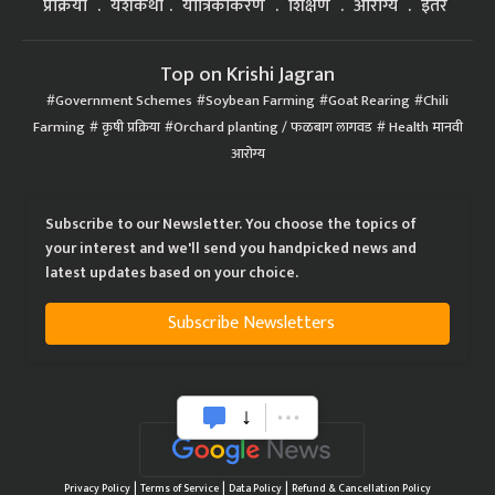
Top on Krishi Jagran
Government Schemes
Soybean Farming
Goat Rearing
Chili
Farming
कृषी प्रक्रिया
Orchard planting / फळबाग लागवड
Health मानवी
आरोग्य
Subscribe to our Newsletter. You choose the topics of
your interest and we'll send you handpicked news and
latest updates based on your choice.
Subscribe Newsletters
|
|
|
Privacy Policy
Terms of Service
Data Policy
Refund & Cancellation Policy
CopyRight - 2021 Krishi Jagran Media Group. All Rights Reserved.