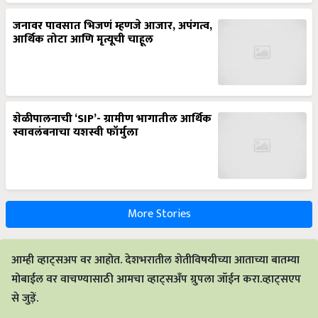
जनावर पावसात भिजणं म्हणजे आजार, अपंगत्व,
आर्थिक तोटा आणि मृत्यूची चाहूल
शेळीपालनाची ‘SIP’- ग्रामीण भागातील आर्थिक
स्वावलंबनाचा यशस्वी फॉर्मुला
More Stories
आम्ही व्हाट्सअप वर आहोत. देशभरातील शेतीविषयीच्या आताच्या बातम्या
मोबाईल वर वाचण्यासाठी आमचा व्हाट्सअँप ग्रुपला जॉईन करा.व्हाट्सएप
से जुड़ें.