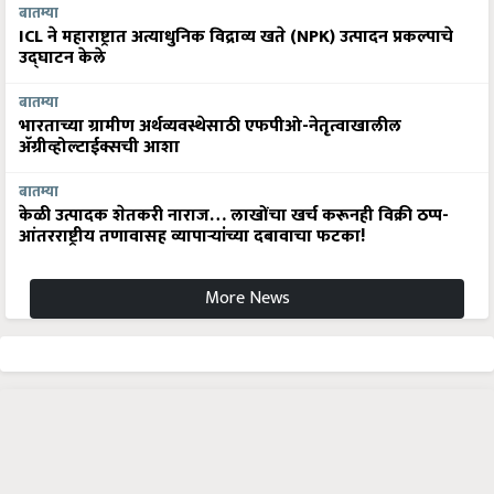
ICL ने महाराष्ट्रात अत्याधुनिक विद्राव्य खते (NPK) उत्पादन प्रकल्पाचे
उद्घाटन केले
बातम्या
भारताच्या ग्रामीण अर्थव्यवस्थेसाठी एफपीओ-नेतृत्वाखालील
अ‍ॅग्रीव्होल्टाईक्सची आशा
बातम्या
केळी उत्पादक शेतकरी नाराज… लाखोंचा खर्च करूनही विक्री ठप्प-
आंतरराष्ट्रीय तणावासह व्यापाऱ्यांच्या दबावाचा फटका!
More News