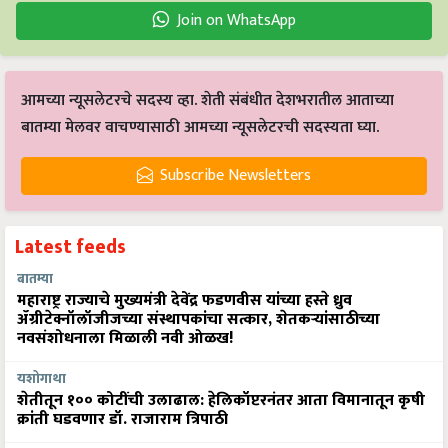
Join on WhatsApp
आमच्या न्यूसलेटरचे सदस्य व्हा. शेती संबंधीत देशभरातील आताच्या
बातम्या मेलवर वाचण्यासाठी आमच्या न्यूसलेटरची सदस्यता घ्या.
Subscribe Newsletters
Latest feeds
बातम्या
महाराष्ट्र राज्याचे मुख्यमंत्री देवेंद्र फडणवीस यांच्या हस्ते ध्रुव
ॲग्रीटेक्नॉलॉजीजच्या संस्थापकांचा सत्कार, शेतकऱ्यांसाठीच्या
नवसंशोधनाला मिळाली नवी ओळख!
यशोगाथा
शेतीतून १०० कोटींची उलाढाल: हेलिकॉप्टरनंतर आता विमानातून कृषी
क्रांती घडवणार डॉ. राजाराम त्रिपाठी
बातम्या