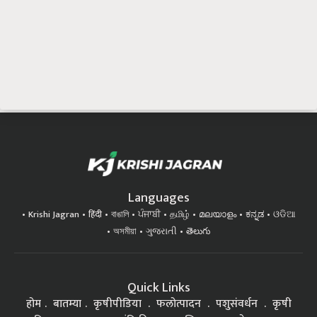
Languages
Krishi Jagran
हिंदी
বাঙালি
ਪੰਜਾਬੀ
தமிழ்
മലയാളം
ಕನ್ನಡ
ଓଡିଆ
অসমীয়া
ગુજરાતી
తెలుగు
Quick Links
होम
बातम्या
कृषीपीडिया
फलोत्पादन
पशुसंवर्धन
कृषी
प्रक्रिया
यशकथा
यांत्रिकीकरण
शिक्षण
आरोग्य
इतर