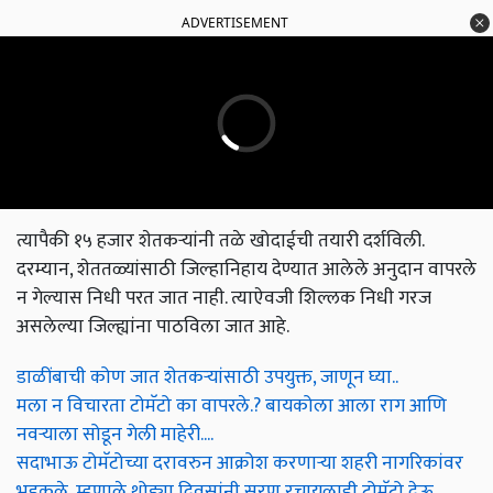
ADVERTISEMENT
त्यापैकी १५ हजार शेतकऱ्यांनी तळे खोदाईची तयारी दर्शविली.
दरम्यान, शेततळ्यांसाठी जिल्हानिहाय देण्यात आलेले अनुदान वापरले
न गेल्यास निधी परत जात नाही. त्याऐवजी शिल्लक निधी गरज
असलेल्या जिल्ह्यांना पाठविला जात आहे.
डाळींबाची कोण जात शेतकऱ्यांसाठी उपयुक्त, जाणून घ्या..
मला न विचारता टोमॅटो का वापरले.? बायकोला आला राग आणि
नवऱ्याला सोडून गेली माहेरी....
सदाभाऊ टोमॅटोच्या दरावरुन आक्रोश करणाऱ्या शहरी नागरिकांवर
भडकले, म्हणाले थोड्या दिवसांनी सरण रचायलाही टोमॅटो देऊ...