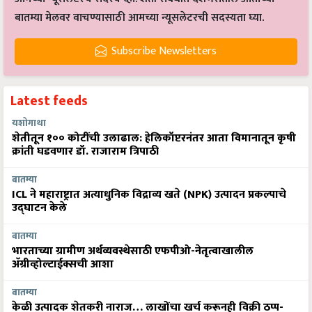
बातम्या मेलवर वाचण्यासाठी आमच्या न्यूसलेटरची सदस्यता घ्या.
Subscribe Newsletters
Latest feeds
यशोगाथा
शेतीतून १०० कोटींची उलाढाल: हेलिकॉप्टरनंतर आता विमानातून कृषी
क्रांती घडवणार डॉ. राजाराम त्रिपाठी
बातम्या
ICL ने महाराष्ट्रात अत्याधुनिक विद्राव्य खते (NPK) उत्पादन प्रकल्पाचे
उद्घाटन केले
बातम्या
भारताच्या ग्रामीण अर्थव्यवस्थेसाठी एफपीओ-नेतृत्वाखालील
अ‍ॅग्रीव्होल्टाईक्सची आशा
बातम्या
केळी उत्पादक शेतकरी नाराज… लाखोंचा खर्च करूनही विक्री ठप्प-