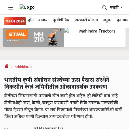
मराठी
होम
बातम्या
कृषीपीडिया
सरकारी योजना
पशुधन
हवामान
MFOI 2024
यांत्रिकीकरण
भारतीय कृषी संशोधन संस्थेच्या ऊस पैदास संस्थेने
विकसीत केलं जमिनीतील ओलावादर्शक उपकरण
शेतीच्या सिंचनासाठी पाण्याचे स्रोत कमी होत आहेत, ही चिंतेची बाब आहे.
शेतीमध्येही ऊस, केळी, कापूस यांसारखी नगदी पिके उपलब्ध पाण्यापैकी
मोठा हिस्सा खेचून घेतात. या सर्व पिकांमध्ये पिकांच्या आवश्यकतेपेक्षी कमी
किंवा अधिक पाणी दिल्यास उत्पादकतेवर परिणाम होतो.
KJ Maharashtra