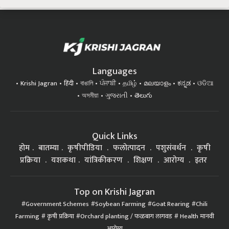
Languages
Krishi Jagran
हिंदी
বাঙালি
ਪੰਜਾਬੀ
தமிழ்
മലയാളം
ಕನ್ನಡ
ଓଡିଆ
অসমীয়া
ગુજરાતી
తెలుగు
Quick Links
होम
बातम्या
कृषीपीडिया
फलोत्पादन
पशुसंवर्धन
कृषी
प्रक्रिया
यशकथा
यांत्रिकीकरण
शिक्षण
आरोग्य
इतर
Top on Krishi Jagran
Government Schemes
Soybean Farming
Goat Rearing
Chili
Farming
कृषी प्रक्रिया
Orchard planting / फळबाग लागवड
Health मानवी
आरोग्य