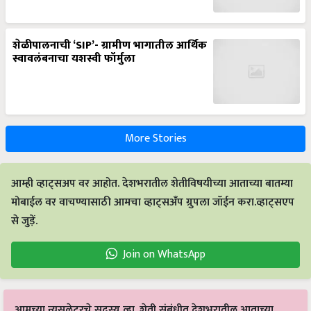
शेळीपालनाची ‘SIP’- ग्रामीण भागातील आर्थिक
स्वावलंबनाचा यशस्वी फॉर्मुला
More Stories
आम्ही व्हाट्सअप वर आहोत. देशभरातील शेतीविषयीच्या आताच्या बातम्या
मोबाईल वर वाचण्यासाठी आमचा व्हाट्सअँप ग्रुपला जॉईन करा.व्हाट्सएप
से जुड़ें.
Join on WhatsApp
आमच्या न्यूसलेटरचे सदस्य व्हा. शेती संबंधीत देशभरातील आताच्या