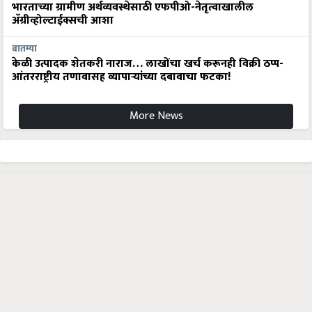
भारताच्या ग्रामीण अर्थव्यवस्थेसाठी एफपीओ-नेतृत्वाखालील
अ‍ॅग्रीव्होल्टाईक्सची आशा
बातम्या
केळी उत्पादक शेतकरी नाराज… लाखोंचा खर्च करूनही विक्री ठप्प-
आंतरराष्ट्रीय तणावासह व्यापाऱ्यांच्या दबावाचा फटका!
More News