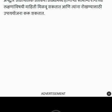
अँपद्वारे शेळीपालक शेतकरी शेळ्यांमध्ये होणाऱ्या सामान्य रोगांच्या
लक्षणांविषयी माहिती मिळवू शकतात आणि त्यांना रोखण्यासाठी
उपाययोजना करू शकतात.
ADVERTISEMENT