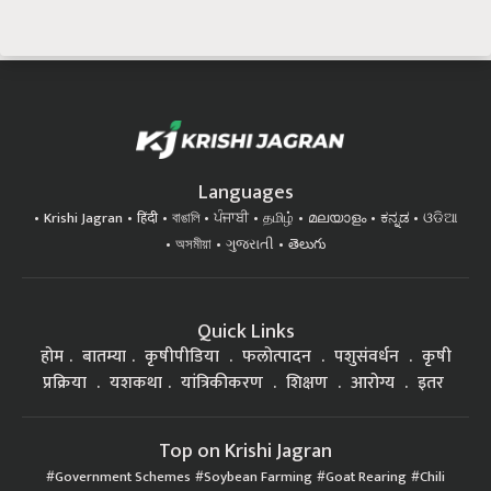
Languages
Krishi Jagran
हिंदी
বাঙালি
ਪੰਜਾਬੀ
தமிழ்
മലയാളം
ಕನ್ನಡ
ଓଡିଆ
অসমীয়া
ગુજરાતી
తెలుగు
Quick Links
होम
बातम्या
कृषीपीडिया
फलोत्पादन
पशुसंवर्धन
कृषी
प्रक्रिया
यशकथा
यांत्रिकीकरण
शिक्षण
आरोग्य
इतर
Top on Krishi Jagran
Government Schemes
Soybean Farming
Goat Rearing
Chili