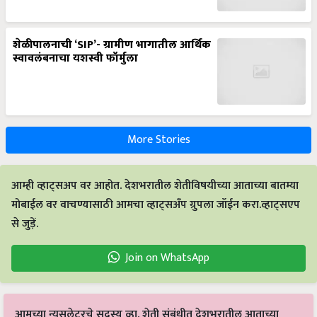
शेळीपालनाची ‘SIP’- ग्रामीण भागातील आर्थिक
स्वावलंबनाचा यशस्वी फॉर्मुला
More Stories
आम्ही व्हाट्सअप वर आहोत. देशभरातील शेतीविषयीच्या आताच्या बातम्या
मोबाईल वर वाचण्यासाठी आमचा व्हाट्सअँप ग्रुपला जॉईन करा.व्हाट्सएप
से जुड़ें.
Join on WhatsApp
आमच्या न्यूसलेटरचे सदस्य व्हा. शेती संबंधीत देशभरातील आताच्या