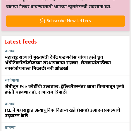
बातम्या मेलवर वाचण्यासाठी आमच्या न्यूसलेटरची सदस्यता घ्या.
Subscribe Newsletters
Latest feeds
बातम्या
महाराष्ट्र राज्याचे मुख्यमंत्री देवेंद्र फडणवीस यांच्या हस्ते ध्रुव
ॲग्रीटेक्नॉलॉजीजच्या संस्थापकांचा सत्कार, शेतकऱ्यांसाठीच्या
नवसंशोधनाला मिळाली नवी ओळख!
यशोगाथा
शेतीतून १०० कोटींची उलाढाल: हेलिकॉप्टरनंतर आता विमानातून कृषी
क्रांती घडवणार डॉ. राजाराम त्रिपाठी
बातम्या
ICL ने महाराष्ट्रात अत्याधुनिक विद्राव्य खते (NPK) उत्पादन प्रकल्पाचे
उद्घाटन केले
बातम्या