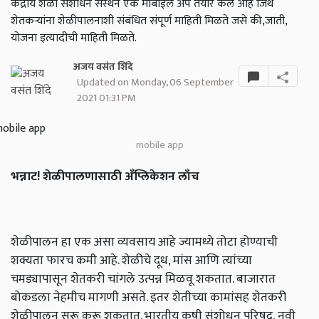
केंद्रीय शेळी संशोधन संस्थेने एक मोबाईल अँप तयार केल आहे जिथे
शेतकऱ्यांना शेळीपालनाशी संबंधित संपूर्ण माहिती मिळते जसे की,जाती,
योजना इत्यादीची माहिती मिळते.
अजय वसंत शिंदे
Updated on Monday, 06 September
2021 01:31 PM
mobile app
भन्नाट
!
शेळीपालणासाठी
अँप्लिकेशन
लाँच
शेळीपालन हा एक असा व्यवसाय आहे ज्यामध्ये तोटा होण्याची
शक्यता फारच कमी आहे. शेळीचे दूध, मांस आणि त्यांच्या
चमड्यापासून शेतकरी चांगले उत्पन्न मिळवू शकतात. बाजारात
बोकडला नेहमीच मागणी असते. इतर शेतीच्या कामांसह शेतकरी
शेळीपालन सुरू करू शकतात. भारतीय कृषी संशोधन परिषद, नवी