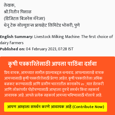
लेखक,
श्री.नितीन पिसाळ
(डिजिटल बिजनेस मॅनेजर)
धेनू टेक सोल्युशन्स प्रायव्हेट लिमिटेड भोसरी, पुणे
English Summary:
Livestock Milking Machine: The first choice of
dairy farmers
Published on:
04 February 2023, 07:28 IST
कृषी पत्रकारितेसाठी आपला पाठिंबा दर्शवा
प्रिय वाचक, आमच्यात सामील झाल्याबद्दल धन्यवाद. आपल्यासारखे वाचक
आमच्यासाठी कृषी पत्रकारितेसाठी प्रेरणा आहेत. कृषी पत्रकारितेला अधिक
बळकट करण्यासाठी आणि ग्रामीण भारतातील कानाकोप in्यात शेतकरी
आणि लोकांपर्यंत पोहोचण्यासाठी आम्हाला तुमचे समर्थन किंवा सहकार्य
आवश्यक आहे. आपले प्रत्येक सहकार्य आमच्या भविष्यासाठी मोलाचे आहे.
आपण आम्हाला समर्थन करणे आवश्यक आहे (Contribute Now)