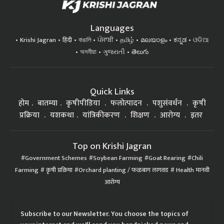
Languages
Krishi Jagran
हिंदी
বাঙালি
ਪੰਜਾਬੀ
தமிழ்
മലയാളം
ಕನ್ನಡ
ଓଡିଆ
অসমীয়া
ગુજરાતી
తెలుగు
Quick Links
होम
बातम्या
कृषीपीडिया
फलोत्पादन
पशुसंवर्धन
कृषी
प्रक्रिया
यशकथा
यांत्रिकीकरण
शिक्षण
आरोग्य
इतर
Top on Krishi Jagran
Government Schemes
Soybean Farming
Goat Rearing
Chili
Farming
कृषी प्रक्रिया
Orchard planting / फळबाग लागवड
Health मानवी
आरोग्य
Subscribe to our Newsletter. You choose the topics of