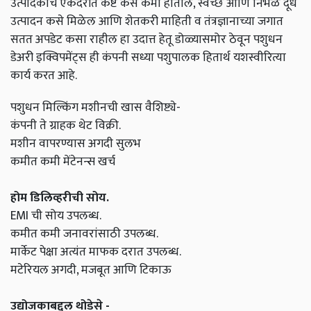
उत्पादकांचे एकंदरीत कष्ट कसे कमी होतील, स्वच्छ आणि निर्भेळ दूध
उत्पादन कसे मिळेल आणि शेतकरी माहिती व तंत्रज्ञानाच्या जगात
सतत अपडेट कसा राहील हा उदात्त हेतू डोळ्यासमोर ठेवून पशुधन
डेअरी इक्विपमेंट्स ही कंपनी सध्या पशुपालक हितार्थ यशस्वीरित्या
कार्य करत आहे.
पशुधन मिल्किंग मशीनची खास वैशिष्ट्ये-
कंपनी ते ग्राहक थेट विक्री.
मशीन वापरण्यास अगदी सुलभ
कमीत कमी मेंटेनन्स खर्च
होम डिलिव्हरीची सोय.
EMI ची सोय उपलब्ध.
कमीत कमी जनावरांसाठी उपलब्ध.
मार्केट पेक्षा अत्यंत माफक दरात उपलब्ध.
मटेरियल अगदी, मजबूत आणि टिकाऊ
उद्योजकाबद्दल थोडेसे -