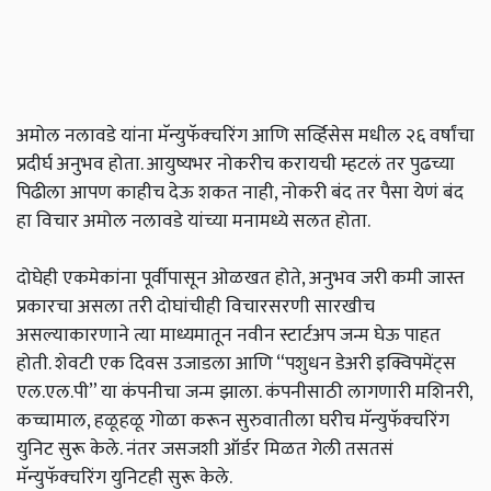
अमोल नलावडे यांना मॅन्युफॅक्चरिंग आणि सर्व्हिसेस मधील २६ वर्षांचा
प्रदीर्घ अनुभव होता. आयुष्यभर नोकरीच करायची म्हटलं तर पुढच्या
पिढीला आपण काहीच देऊ शकत नाही, नोकरी बंद तर पैसा येणं बंद
हा विचार अमोल नलावडे यांच्या मनामध्ये सलत होता.
दोघेही एकमेकांना पूर्वीपासून ओळखत होते, अनुभव जरी कमी जास्त
प्रकारचा असला तरी दोघांचीही विचारसरणी सारखीच
असल्याकारणाने त्या माध्यमातून नवीन स्टार्टअप जन्म घेऊ पाहत
होती. शेवटी एक दिवस उजाडला आणि “पशुधन डेअरी इक्विपमेंट्स
एल.एल.पी” या कंपनीचा जन्म झाला. कंपनीसाठी लागणारी मशिनरी,
कच्चामाल, हळूहळू गोळा करून सुरुवातीला घरीच मॅन्युफॅक्चरिंग
युनिट सुरू केले. नंतर जसजशी ऑर्डर मिळत गेली तसतसं
मॅन्युफॅक्चरिंग युनिटही सुरू केले.