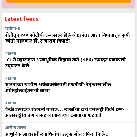
Latest feeds
यशोगाथा
शेतीतून १०० कोटींची उलाढाल: हेलिकॉप्टरनंतर आता विमानातून कृषी
क्रांती घडवणार डॉ. राजाराम त्रिपाठी
बातम्या
ICL ने महाराष्ट्रात अत्याधुनिक विद्राव्य खते (NPK) उत्पादन प्रकल्पाचे
उद्घाटन केले
बातम्या
भारताच्या ग्रामीण अर्थव्यवस्थेसाठी एफपीओ-नेतृत्वाखालील
अ‍ॅग्रीव्होल्टाईक्सची आशा
बातम्या
केळी उत्पादक शेतकरी नाराज… लाखोंचा खर्च करूनही विक्री ठप्प-
आंतरराष्ट्रीय तणावासह व्यापाऱ्यांच्या दबावाचा फटका!
आरोग्य सल्ला
आधुनिक आहारातील प्रथिनांचा उत्कृष्ट स्रोत : फिश फिलेट