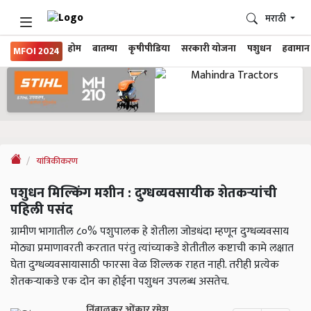
मराठी
होम
बातम्या
कृषीपीडिया
सरकारी योजना
पशुधन
हवामान
MFOI 2024
यांत्रिकीकरण
पशुधन मिल्किंग मशीन : दुग्धव्यवसायीक शेतकऱ्यांची
पहिली पसंद
ग्रामीण भागातील ८०% पशुपालक हे शेतीला जोडधंदा म्हणून दुग्धव्यवसाय
मोठ्या प्रमाणावरती करतात परंतु त्यांच्याकडे शेतीतील कष्टाची कामे लक्षात
घेता दुग्धव्यवसायासाठी फारसा वेळ शिल्लक राहत नाही. तरीही प्रत्येक
शेतकऱ्याकडे एक दोन का होईना पशुधन उपलब्ध असतेच.
निंबाळकर ओंकार रमेश