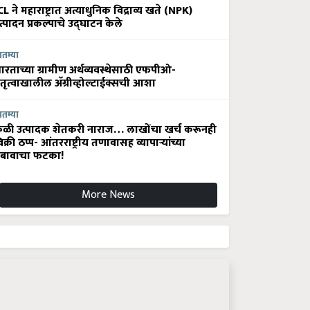
CL ने महाराष्ट्रात अत्याधुनिक विद्राव्य खते (NPK)
त्पादन प्रकल्पाचे उद्घाटन केले
ातम्या
ारताच्या ग्रामीण अर्थव्यवस्थेसाठी एफपीओ-
ेतृत्वाखालील अ‍ॅग्रीव्होल्टाईक्सची आशा
ातम्या
ेळी उत्पादक शेतकरी नाराज… लाखोंचा खर्च करूनही
िक्री ठप्प- आंतरराष्ट्रीय तणावासह व्यापाऱ्यांच्या
बावाचा फटका!
More News