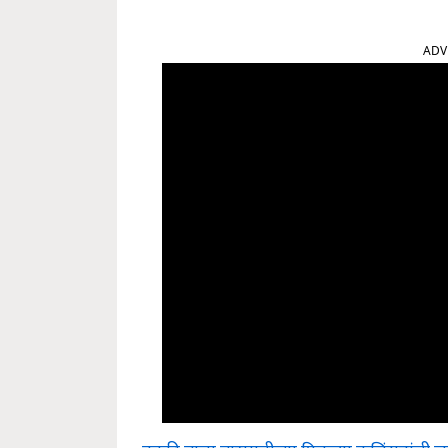
ADV
नक्की वाचा:बारामतीच्या पिवळ्या कलिंगडांची जय