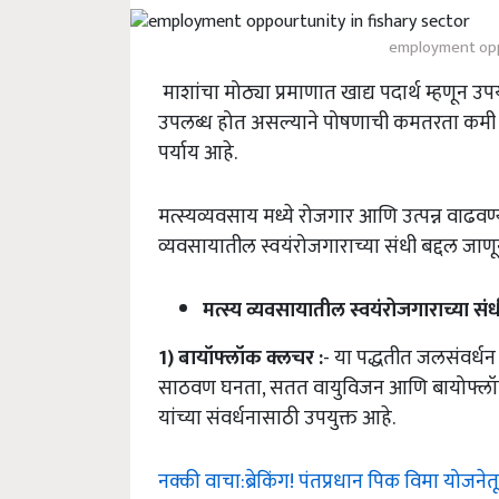
employment oppo
माशांचा मोठ्या प्रमाणात खाद्य पदार्थ म्हणून उ
उपलब्ध होत असल्याने पोषणाची कमतरता कमी कर
पर्याय आहे.
मत्स्यव्यवसाय मध्ये रोजगार आणि उत्पन्न वाढव
व्यवसायातील स्वयंरोजगाराच्या संधी बद्दल जाण
मत्स्य
व्यवसायातील
स्वयंरोजगाराच्या
संध
1)
बायॉफ्लॉक
क्लचर
:
- या पद्धतीत जलसंवर्धन 
साठवण घनता, सतत वायुविजन आणि बायोफ्लॉक तं
यांच्या संवर्धनासाठी उपयुक्त आहे.
नक्की वाचा:ब्रेकिंग! पंतप्रधान पिक विमा योजनेत