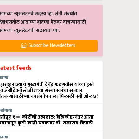
आमच्या न्यूसलेटरचे सदस्य व्हा. शेती संबंधीत
देशभरातील आताच्या बातम्या मेलवर वाचण्यासाठी
आमच्या न्यूसलेटरची सदस्यता घ्या.
Subscribe Newsletters
Latest feeds
ातम्या
हाराष्ट्र राज्याचे मुख्यमंत्री देवेंद्र फडणवीस यांच्या हस्ते
्रुव ॲग्रीटेक्नॉलॉजीजच्या संस्थापकांचा सत्कार,
ेतकऱ्यांसाठीच्या नवसंशोधनाला मिळाली नवी ओळख!
शोगाथा
ेतीतून १०० कोटींची उलाढाल: हेलिकॉप्टरनंतर आता
िमानातून कृषी क्रांती घडवणार डॉ. राजाराम त्रिपाठी
ातम्या