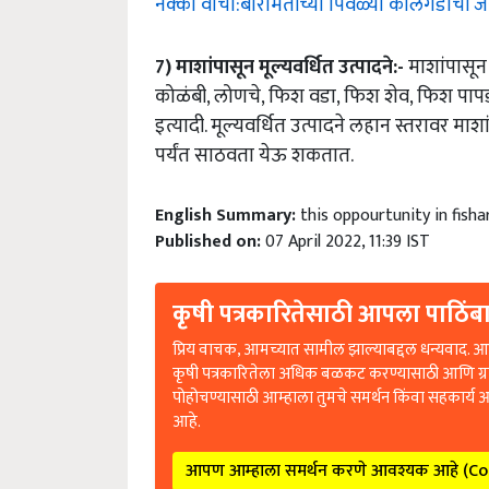
7)
माशांपासून
मूल्यवर्धित
उत्पादने
:-
माशांपासून व
कोळंबी, लोणचे, फिश वडा, फिश शेव, फिश प
इत्यादी. मूल्यवर्धित उत्पादने लहान स्तरावर 
पर्यंत साठवता येऊ शकतात.
English Summary:
this oppourtunity in fis
Published on:
07 April 2022, 11:39 IST
कृषी पत्रकारितेसाठी आपला पाठिंबा
प्रिय वाचक, आमच्यात सामील झाल्याबद्दल धन्यवाद. आप
कृषी पत्रकारितेला अधिक बळकट करण्यासाठी आणि ग्
पोहोचण्यासाठी आम्हाला तुमचे समर्थन किंवा सहकार्य 
आहे.
आपण आम्हाला समर्थन करणे आवश्यक आहे (C