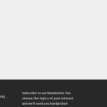
Subscribe to our Newsletter. You
्रिया
choose the topics of your interest
and we'll send you handpicked
news and latest updates based on