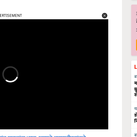
ERTISEMENT
ब
म
ध
श
य
श
व
ंत पाटलांना भुरळ, म्हणाले बारामतीकरांकडे..
ब