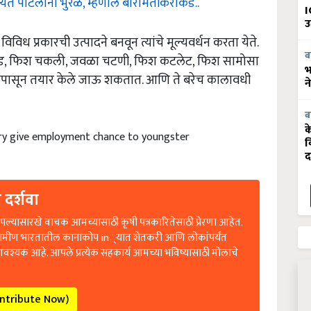
I
उ
िविध प्रकारची उत्पादने बनवून त्यांचे मूल्यवर्धन करता येते.
ापड, फिश चकली, जवळा चटणी, फिश कटलेट, फिश सामोसा
ब
भ
माशांपासून तयार केले जाऊ शकतात. आणि ते बरेच कालावधी
न
ब
क
hary give employment chance to youngster
व
द
 दर्शवा
ल्यासारखे वाचक आमच्यासाठी कृषी पत्रकारितेसाठी प्रेरणा आहेत.
रामीण भारतातील कानाकोप in्यात शेतकरी आणि लोकांपर्यंत
आवश्यक आहे. आपले प्रत्येक सहकार्य आमच्या भविष्यासाठी मोलाचे
ontribute Now)