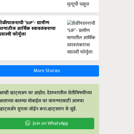
शेळीपालनाची ‘SIP’- ग्रामीण
भागातील आर्थिक स्वावलंबनाचा
यशस्वी फॉर्मुला
More Stories
आम्ही व्हाट्सअप वर आहोत. देशभरातील शेतीविषयीच्या
आताच्या बातम्या मोबाईल वर वाचण्यासाठी आमचा
व्हाट्सअँप ग्रुपला जॉईन करा.व्हाट्सएप से जुड़ें.
Join on WhatsApp