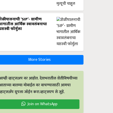
शेळीपालनाची ‘SIP’- ग्रामीण
भागातील आर्थिक स्वावलंबनाचा
यशस्वी फॉर्मुला
More Stories
आम्ही व्हाट्सअप वर आहोत. देशभरातील शेतीविषयीच्या
आताच्या बातम्या मोबाईल वर वाचण्यासाठी आमचा
व्हाट्सअँप ग्रुपला जॉईन करा.व्हाट्सएप से जुड़ें.
Join on WhatsApp