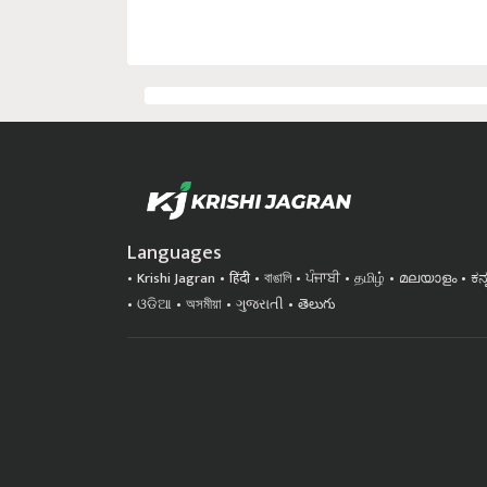
Languages
Krishi Jagran
हिंदी
বাঙালি
ਪੰਜਾਬੀ
தமிழ்
മലയാളം
ಕನ
ଓଡିଆ
অসমীয়া
ગુજરાતી
తెలుగు