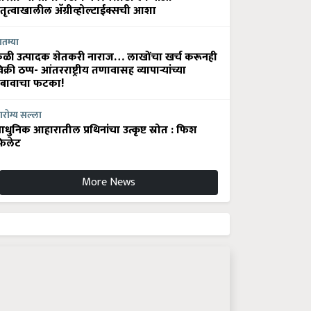
ेतृत्वाखालील अ‍ॅग्रीव्होल्टाईक्सची आशा
ातम्या
ेळी उत्पादक शेतकरी नाराज… लाखोंचा खर्च करूनही
िक्री ठप्प- आंतरराष्ट्रीय तणावासह व्यापाऱ्यांच्या
बावाचा फटका!
रोग्य सल्ला
धुनिक आहारातील प्रथिनांचा उत्कृष्ट स्रोत : फिश
िलेट
More News