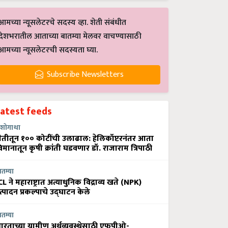
आमच्या न्यूसलेटरचे सदस्य व्हा. शेती संबंधीत
देशभरातील आताच्या बातम्या मेलवर वाचण्यासाठी
आमच्या न्यूसलेटरची सदस्यता घ्या.
Subscribe Newsletters
Latest feeds
शोगाथा
ेतीतून १०० कोटींची उलाढाल: हेलिकॉप्टरनंतर आता
िमानातून कृषी क्रांती घडवणार डॉ. राजाराम त्रिपाठी
ातम्या
CL ने महाराष्ट्रात अत्याधुनिक विद्राव्य खते (NPK)
त्पादन प्रकल्पाचे उद्घाटन केले
ातम्या
ारताच्या ग्रामीण अर्थव्यवस्थेसाठी एफपीओ-