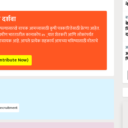
न
 दर्शवा
ब
क
ल्यासारखे वाचक आमच्यासाठी कृषी पत्रकारितेसाठी प्रेरणा आहेत.
व
रामीण भारतातील कानाकोप in्यात शेतकरी आणि लोकांपर्यंत
द
आवश्यक आहे. आपले प्रत्येक सहकार्य आमच्या भविष्यासाठी मोलाचे
आ
आ
ontribute Now)
फ
ecruitment