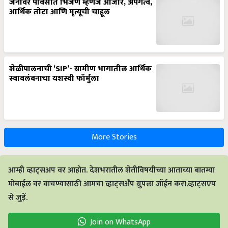
आर्थिक तोटा आणि मृत्यूची चाहूल
शेळीपालनाची ‘SIP’- ग्रामीण भागातील आर्थिक
स्वावलंबनाचा यशस्वी फॉर्मुला
More Stories
आम्ही व्हाट्सअप वर आहोत. देशभरातील शेतीविषयीच्या आताच्या बातम्या
मोबाईल वर वाचण्यासाठी आमचा व्हाट्सअँप ग्रुपला जॉईन करा.व्हाट्सएप
से जुड़ें.
Join on WhatsApp