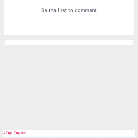
#Top Topics
Government Schemes
Soybean Farming
Goat Rearing