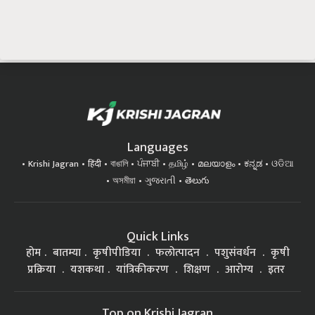
Languages
Krishi Jagran
हिंदी
বাঙালি
ਪੰਜਾਬੀ
தமிழ்
മലയാളം
ಕನ್ನಡ
ଓଡିଆ
অসমীয়া
ગુજરાતી
తెలుగు
Quick Links
होम
बातम्या
कृषीपीडिया
फलोत्पादन
पशुसंवर्धन
कृषी
प्रक्रिया
यशकथा
यांत्रिकीकरण
शिक्षण
आरोग्य
इतर
Top on Krishi Jagran