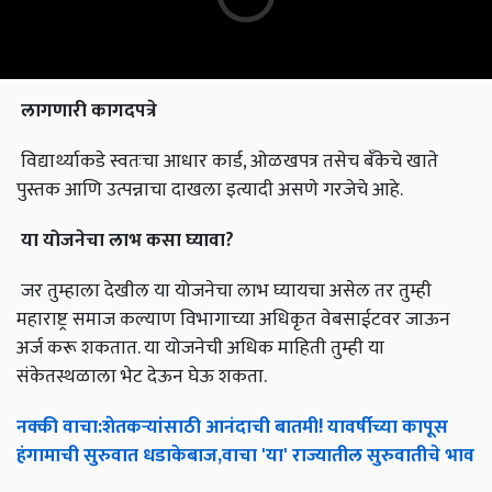
लागणारी
कागदपत्रे
विद्यार्थ्याकडे स्वतःचा आधार कार्ड, ओळखपत्र तसेच बँकेचे खाते
पुस्तक आणि उत्पन्नाचा दाखला इत्यादी असणे गरजेचे आहे.
या
योजनेचा
लाभ
कसा
घ्यावा
?
जर तुम्हाला देखील या योजनेचा लाभ घ्यायचा असेल तर तुम्ही
महाराष्ट्र समाज कल्याण विभागाच्या अधिकृत वेबसाईटवर जाऊन
अर्ज करू शकतात. या योजनेची अधिक माहिती तुम्ही या
संकेतस्थळाला भेट देऊन घेऊ शकता.
नक्की
वाचा
:
शेतकऱ्यांसाठी
आनंदाची
बातमी
!
यावर्षीच्या
कापूस
हंगामाची
सुरुवात
धडाकेबाज
,
वाचा
'
या
'
राज्यातील
सुरुवातीचे
भाव
English Summary:
swadhar scheme is give 51 thousand benifit