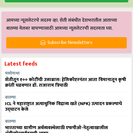
आमच्या न्यूसलेटरचे सदस्य व्हा. शेती संबंधीत देशभरातील आताच्या
बातम्या मेलवर वाचण्यासाठी आमच्या न्यूसलेटरची सदस्यता घ्या.
Subscribe Newsletters
Latest feeds
यशोगाथा
शेतीतून १०० कोटींची उलाढाल: हेलिकॉप्टरनंतर आता विमानातून कृषी
क्रांती घडवणार डॉ. राजाराम त्रिपाठी
बातम्या
ICL ने महाराष्ट्रात अत्याधुनिक विद्राव्य खते (NPK) उत्पादन प्रकल्पाचे
उद्घाटन केले
बातम्या
भारताच्या ग्रामीण अर्थव्यवस्थेसाठी एफपीओ-नेतृत्वाखालील
अ‍ॅग्रीव्होल्टाईक्सची आशा