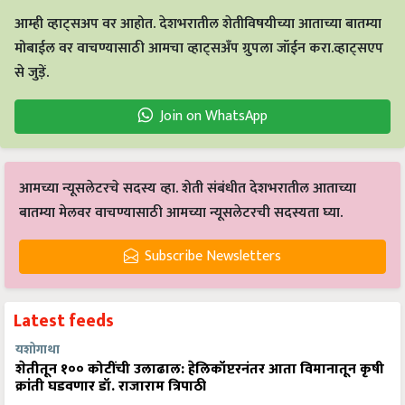
आम्ही व्हाट्सअप वर आहोत. देशभरातील शेतीविषयीच्या आताच्या बातम्या
मोबाईल वर वाचण्यासाठी आमचा व्हाट्सअँप ग्रुपला जॉईन करा.व्हाट्सएप
से जुड़ें.
Join on WhatsApp
आमच्या न्यूसलेटरचे सदस्य व्हा. शेती संबंधीत देशभरातील आताच्या
बातम्या मेलवर वाचण्यासाठी आमच्या न्यूसलेटरची सदस्यता घ्या.
Subscribe Newsletters
Latest feeds
यशोगाथा
शेतीतून १०० कोटींची उलाढाल: हेलिकॉप्टरनंतर आता विमानातून कृषी
क्रांती घडवणार डॉ. राजाराम त्रिपाठी