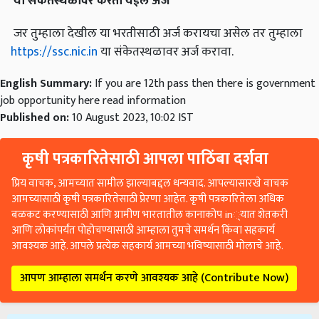
या
संकेतस्थळावर
करता
येईल
अर्ज
जर तुम्हाला देखील या भरतीसाठी अर्ज करायचा असेल तर तुम्हाला
https://ssc.nic.in
या संकेतस्थळावर अर्ज करावा.
English Summary:
If you are 12th pass then there is government
job opportunity here read information
Published on:
10 August 2023, 10:02 IST
कृषी पत्रकारितेसाठी आपला पाठिंबा दर्शवा
प्रिय वाचक, आमच्यात सामील झाल्याबद्दल धन्यवाद. आपल्यासारखे वाचक
आमच्यासाठी कृषी पत्रकारितेसाठी प्रेरणा आहेत. कृषी पत्रकारितेला अधिक
बळकट करण्यासाठी आणि ग्रामीण भारतातील कानाकोप in्यात शेतकरी
आणि लोकांपर्यंत पोहोचण्यासाठी आम्हाला तुमचे समर्थन किंवा सहकार्य
आवश्यक आहे. आपले प्रत्येक सहकार्य आमच्या भविष्यासाठी मोलाचे आहे.
आपण आम्हाला समर्थन करणे आवश्यक आहे (Contribute Now)