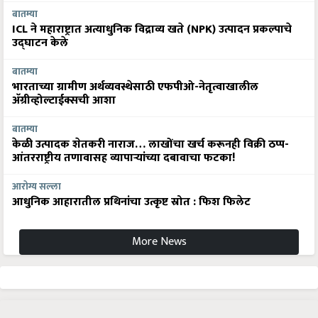
बातम्या
ICL ने महाराष्ट्रात अत्याधुनिक विद्राव्य खते (NPK) उत्पादन प्रकल्पाचे
उद्घाटन केले
बातम्या
भारताच्या ग्रामीण अर्थव्यवस्थेसाठी एफपीओ-नेतृत्वाखालील
अ‍ॅग्रीव्होल्टाईक्सची आशा
बातम्या
केळी उत्पादक शेतकरी नाराज… लाखोंचा खर्च करूनही विक्री ठप्प-
आंतरराष्ट्रीय तणावासह व्यापाऱ्यांच्या दबावाचा फटका!
आरोग्य सल्ला
आधुनिक आहारातील प्रथिनांचा उत्कृष्ट स्रोत : फिश फिलेट
More News