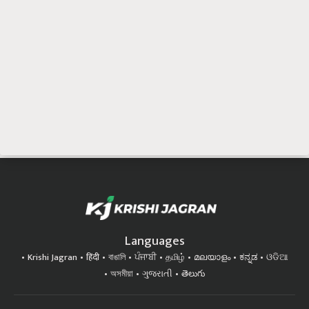
Languages
Krishi Jagran
हिंदी
বাঙালি
ਪੰਜਾਬੀ
தமிழ்
മലയാളം
ಕನ್ನಡ
ଓଡିଆ
অসমীয়া
ગુજરાતી
తెలుగు