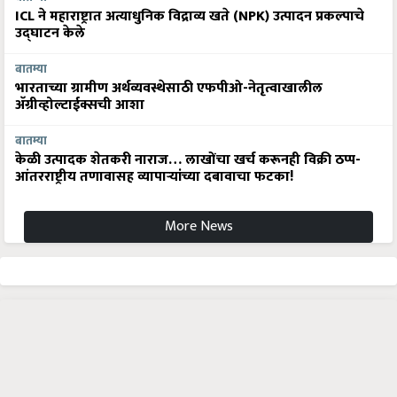
ICL ने महाराष्ट्रात अत्याधुनिक विद्राव्य खते (NPK) उत्पादन प्रकल्पाचे
उद्घाटन केले
बातम्या
भारताच्या ग्रामीण अर्थव्यवस्थेसाठी एफपीओ-नेतृत्वाखालील
अ‍ॅग्रीव्होल्टाईक्सची आशा
बातम्या
केळी उत्पादक शेतकरी नाराज… लाखोंचा खर्च करूनही विक्री ठप्प-
आंतरराष्ट्रीय तणावासह व्यापाऱ्यांच्या दबावाचा फटका!
More News