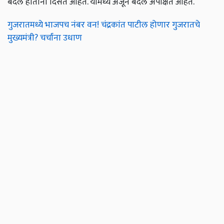
बदल होताना दिसत आहेत. यामध्ये अजून बदल अपेक्षित आहेत.
गुजरातमध्ये भाजपच नंबर वन! चंद्रकांत पाटील होणार गुजरातचे
मुख्यमंत्री? चर्चांना उधाण