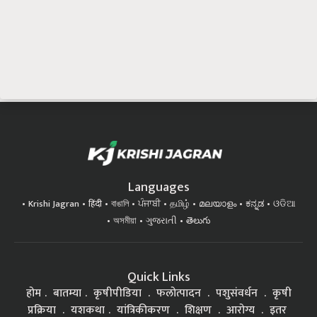
Languages
Krishi Jagran
हिंदी
বাঙালি
ਪੰਜਾਬੀ
தமிழ்
മലയാളം
ಕನ್ನಡ
ଓଡିଆ
অসমীয়া
ગુજરાતી
తెలుగు
Quick Links
होम
बातम्या
कृषीपीडिया
फलोत्पादन
पशुसंवर्धन
कृषी
प्रक्रिया
यशकथा
यांत्रिकीकरण
शिक्षण
आरोग्य
इतर