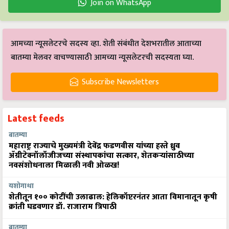
Join on WhatsApp
आमच्या न्यूसलेटरचे सदस्य व्हा. शेती संबंधीत देशभरातील आताच्या
बातम्या मेलवर वाचण्यासाठी आमच्या न्यूसलेटरची सदस्यता घ्या.
Subscribe Newsletters
Latest feeds
बातम्या
महाराष्ट्र राज्याचे मुख्यमंत्री देवेंद्र फडणवीस यांच्या हस्ते ध्रुव
ॲग्रीटेक्नॉलॉजीजच्या संस्थापकांचा सत्कार, शेतकऱ्यांसाठीच्या
नवसंशोधनाला मिळाली नवी ओळख!
यशोगाथा
शेतीतून १०० कोटींची उलाढाल: हेलिकॉप्टरनंतर आता विमानातून कृषी
क्रांती घडवणार डॉ. राजाराम त्रिपाठी
बातम्या