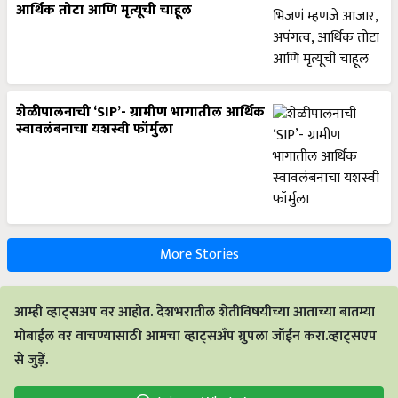
आर्थिक तोटा आणि मृत्यूची चाहूल
शेळीपालनाची ‘SIP’- ग्रामीण भागातील आर्थिक
स्वावलंबनाचा यशस्वी फॉर्मुला
More Stories
आम्ही व्हाट्सअप वर आहोत. देशभरातील शेतीविषयीच्या आताच्या बातम्या
मोबाईल वर वाचण्यासाठी आमचा व्हाट्सअँप ग्रुपला जॉईन करा.व्हाट्सएप
से जुड़ें.