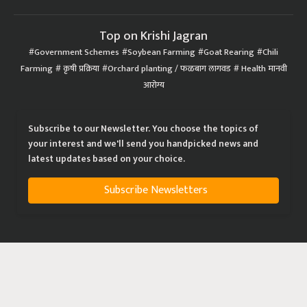
Top on Krishi Jagran
Government Schemes
Soybean Farming
Goat Rearing
Chili
Farming
कृषी प्रक्रिया
Orchard planting / फळबाग लागवड
Health मानवी
आरोग्य
Subscribe to our Newsletter. You choose the topics of
your interest and we'll send you handpicked news and
latest updates based on your choice.
Subscribe Newsletters
|
|
|
Privacy Policy
Terms of Service
Data Policy
Refund & Cancellation Policy
CopyRight - 2021 Krishi Jagran Media Group. All Rights Reserved.