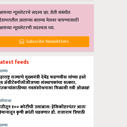
आमच्या न्यूसलेटरचे सदस्य व्हा. शेती संबंधीत
देशभरातील आताच्या बातम्या मेलवर वाचण्यासाठी
आमच्या न्यूसलेटरची सदस्यता घ्या.
Subscribe Newsletters
Latest feeds
ातम्या
हाराष्ट्र राज्याचे मुख्यमंत्री देवेंद्र फडणवीस यांच्या हस्ते
्रुव ॲग्रीटेक्नॉलॉजीजच्या संस्थापकांचा सत्कार,
ेतकऱ्यांसाठीच्या नवसंशोधनाला मिळाली नवी ओळख!
शोगाथा
ेतीतून १०० कोटींची उलाढाल: हेलिकॉप्टरनंतर आता
िमानातून कृषी क्रांती घडवणार डॉ. राजाराम त्रिपाठी
ातम्या