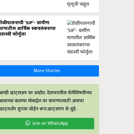
शेळीपालनाची ‘SIP’- ग्रामीण
भागातील आर्थिक स्वावलंबनाचा
यशस्वी फॉर्मुला
More Stories
आम्ही व्हाट्सअप वर आहोत. देशभरातील शेतीविषयीच्या
आताच्या बातम्या मोबाईल वर वाचण्यासाठी आमचा
व्हाट्सअँप ग्रुपला जॉईन करा.व्हाट्सएप से जुड़ें.
Join on WhatsApp