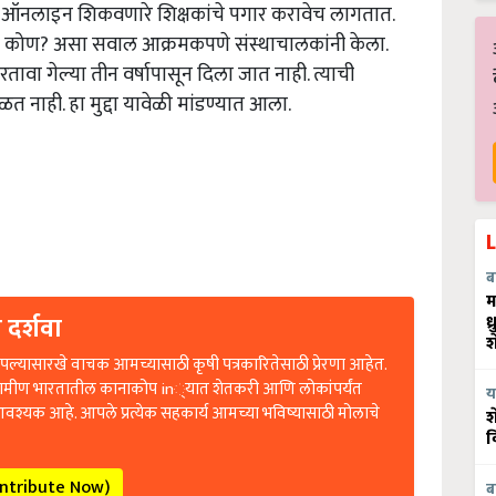
ात, ऑनलाइन शिकवणारे शिक्षकांचे पगार करावेच लागतात.
र कोण? असा सवाल आक्रमकपणे संस्थाचालकांनी केला.
वा गेल्या तीन वर्षापासून दिला जात नाही. त्याची
नाही. हा मुद्दा यावेळी मांडण्यात आला.
ब
म
 दर्शवा
ध
श
ल्यासारखे वाचक आमच्यासाठी कृषी पत्रकारितेसाठी प्रेरणा आहेत.
रामीण भारतातील कानाकोप in्यात शेतकरी आणि लोकांपर्यंत
य
आवश्यक आहे. आपले प्रत्येक सहकार्य आमच्या भविष्यासाठी मोलाचे
श
व
ontribute Now)
ब