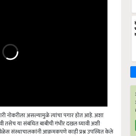
ी नोकरीला असल्यामुळे त्यांचा पगार होत आहे. अशा
ावी तसेच या संबंधित बाबीची गंभीर दखल घ्यावी अशी
ेळेस संस्थाचालकांनी आक्रमकपणे काही प्रश्न उपस्थित केले