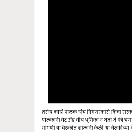
तसेच काही पालक हीच निमसरकारी किंवा सरकार
पालकांनी वेट अँड वॉच भूमिका न घेता ते फी भर
मागणी या बैठकीत शाळांनी केली. या बैठकीच्या व