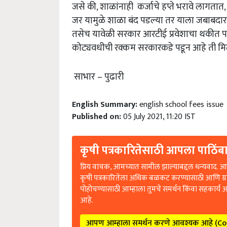
जसे की, शाळांनाही कर्जाचे हप्ते भरावे लागत
जर यामुळे शाळा बंद पडल्या तर याला जबाबदा
तसेच यावेळी सरकार आरटीई प्रवेशाचा थकीत परता
कोट्यवधीची रक्कम सरकारकडे पडून आहे ती मिळत 
साभार – पुढारी
English Summary:
english school fees issue
Published on:
05 July 2021, 11:20 IST
कृषी पत्रकारितेसाठी आपला पाठिंबा
प्रिय वाचक, आमच्यात सामील झाल्याबद्दल धन्यवाद. आप
कृषी पत्रकारितेला अधिक बळकट करण्यासाठी आणि ग्
पोहोचण्यासाठी आम्हाला तुमचे समर्थन किंवा सहकार्य 
आहे.
आपण आम्हाला समर्थन करणे आवश्यक आहे (C