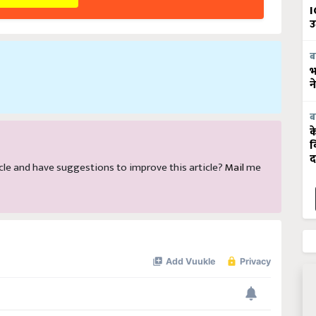
I
उ
ब
भ
न
ब
क
व
द
rticle and have suggestions to improve this article?
Mail
me