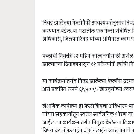
निवड
झालेल्या
फेलोंपैकी
आवश्यकतेनुसार
निव
करण्यात
येईल
.
या
गटातील
एक
फेलो
संबंधित
अधिकारी
,
जिल्हापरिषद
यांच्या
अधिनस्त
काम
प
फेलोंची
नियुक्ती
१२
महिने
कालावधीसाठी
असेल
झाल्याच्या
दिनांकापासून
१२
महिन्यांनी
त्यांची
नि
या
कार्यक्रमांतर्गत
निवड
झालेल्या
फेलोंना
दरमह
असे
एकत्रित
रुपये
६१
,
५००
/-
छात्रवृत्तीच्या
स्वर
शैक्षणिक
कार्यक्रम
हा
फेलोशिपचा
अविभाज्य
भा
यांच्या
सहकार्यातून
स्वतंत्र
सार्वजनिक
धोरण
या
जाईल
.
या
कार्यक्रमांतर्गत
नियुक्त
केलेल्या
ठिका
विषयांवर
ऑफलाईन
व
ऑनलाईन
व्याख्यानांचे