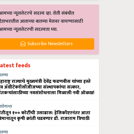
आमच्या न्यूसलेटरचे सदस्य व्हा. शेती संबंधीत
देशभरातील आताच्या बातम्या मेलवर वाचण्यासाठी
आमच्या न्यूसलेटरची सदस्यता घ्या.
Subscribe Newsletters
Latest feeds
ातम्या
हाराष्ट्र राज्याचे मुख्यमंत्री देवेंद्र फडणवीस यांच्या हस्ते
्रुव ॲग्रीटेक्नॉलॉजीजच्या संस्थापकांचा सत्कार,
ेतकऱ्यांसाठीच्या नवसंशोधनाला मिळाली नवी ओळख!
शोगाथा
ेतीतून १०० कोटींची उलाढाल: हेलिकॉप्टरनंतर आता
िमानातून कृषी क्रांती घडवणार डॉ. राजाराम त्रिपाठी
ातम्या