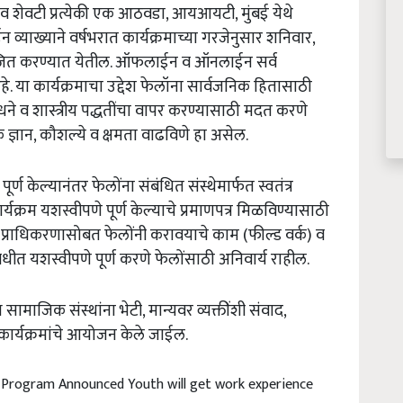
व
शेवटी
प्रत्येकी
एक
आठवडा
,
आयआयटी
,
मुंबई
येथे
ईन
व्याख्याने
वर्षभरात
कार्यक्रमाच्या
गरजेनुसार
शनिवार
,
ित
करण्यात
येतील
.
ऑफलाईन
व
ऑनलाईन
सर्व
हे
.
या
कार्यक्रमाचा
उद्देश
फेलॉना
सार्वजनिक
हितासाठी
धने
व
शास्त्रीय
पद्धतींचा
वापर
करण्यासाठी
मदत
करणे
क
ज्ञान
,
कौशल्ये
व
क्षमता
वाढविणे
हा
असेल
.
पूर्ण
केल्यानंतर
फेलोंना
संबंधित
संस्थेमार्फत
स्वतंत्र
र्यक्रम
यशस्वीपणे
पूर्ण
केल्याचे
प्रमाणपत्र
मिळविण्यासाठी
प्राधिकरणासोबत
फेलोंनी
करावयाचे
काम
(
फील्ड
वर्क
)
व
वधीत
यशस्वीपणे
पूर्ण
करणे
फेलोंसाठी
अनिवार्य
राहील
.
ध
सामाजिक
संस्थांना
भेटी
,
मान्यवर
व्यक्तींशी
संवाद
,
कार्यक्रमांचे
आयोजन
केले
जाईल
.
p Program Announced Youth will get work experience