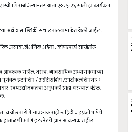
शस्वीपणे
राबविल्यानंतर
आता
२०२५
-
२६
साठी
हा
कार्यक्रम
्या
अर्थ
व
सांख्यिकी
संचालनालयामार्फत
केली
जाईल
.
गरिक
असावा
.
शैक्षणिक
अर्हता
:
कोणत्याही
शाखेतील
व
आवश्यक
राहील
.
तसेच
,
व्यावसायिक
अभ्यासक्रमाच्या
न
पूर्णवेळ
इंटर्नशिप
/
अप्रेंटीसशिप
/
आर्टीकलशिपसह
१
जगार
,
स्वयंउद्योजकतेचा
अनुभवही
ग्राह्य
धरण्यात
येईल
.
ेल
.
ता
व
बोलता
येणे
आवश्यक
राहील
.
हिंदी
व
इंग्रजी
भाषेचे
क
हाताळणी
आणि
इंटरनेटचे
ज्ञान
आवश्यक
राहील
.