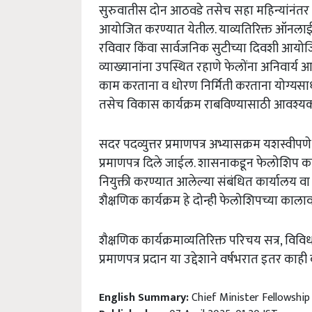
सुरुवातीस
दोन
आठवडे
तसेच
सहा
महिन्यांनंतर
आयोजित
करण्यात
येतील
.
याव्यतिरिक्त
ऑनला
रविवार
किंवा
सार्वजनिक
सुटीच्या
दिवशी
आयोज
व्याख्यानांना
उपस्थित
रहाणे
फेलोंना
अनिवार्य
आ
काम
करताना
व
धोरण
निर्मिती
करताना
योग्यसा
तसेच
विकास
कार्यक्रम
राबविण्यासाठी
आवश्य
सदर
पदव्युत्तर
प्रमाणपत्र
अभ्यासक्रम
यशस्वीपणे
प्रमाणपत्र
दिले
जाईल
.
शासनाकडून
फेलोशिप
का
नियुक्ती
करण्यात
आलेल्या
संबंधित
कार्यालय
वा
शैक्षणिक
कार्यक्रम
हे
दोन्ही
फेलोशिपच्या
काला
शैक्षणिक
कार्यक्रमाव्यतिरिक्त
परिचय
सत्र
,
विवि
प्रमाणपत्र
प्रदान
या
उद्देशाने
वर्षभरात
इतर
काही
English Summary:
Chief Minister Fellowshi