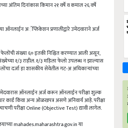
च्या
अंतिम
दिनांकास
किमान
२१
वर्षे
व
कमाल
२६
वर्षे
्या
ऑनलाईन
अॅप्लिकेशन
प्रणालीद्वारे
उमेदवाराने
अर्ज
फेलोंची
संख्या
६०
इतकी
निश्चित
करण्यात
आली
असून
,
ंख्येच्या
१
/
३
राहील
.
१
/
३
महिला
फेलो
उपलब्ध
न
झाल्यास
ेलोंचा
दर्जा
हा
शासकीय
सेवेतील
गट
-
अ
अधिकाऱ्यांच्या
मेदवारास
ऑनलाईन
अर्ज
करून
ऑनलाईन
परीक्षा
शुल्क
ार
कार्ड
किंवा
अन्य
ओळखपत्र
असणे
अनिवार्य
आहे
.
परीक्षा
चाचणी
परीक्षा
Online (Objective Test)
द्यावी
लागेल
.
याच्या
mahades.maharashtra.gov.in
या