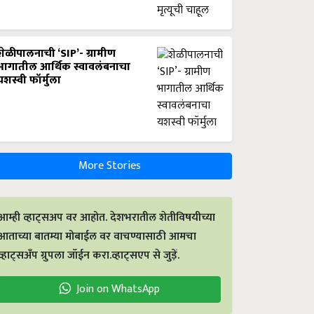
शेळीपालनाची ‘SIP’- ग्रामीण
भागातील आर्थिक स्वावलंबनाचा
यशस्वी फॉर्मुला
More Stories
आम्ही व्हाट्सअप वर आहोत. देशभरातील शेतीविषयीच्या
आताच्या बातम्या मोबाईल वर वाचण्यासाठी आमचा
व्हाट्सअँप ग्रुपला जॉईन करा.व्हाट्सएप से जुड़ें.
Join on WhatsApp