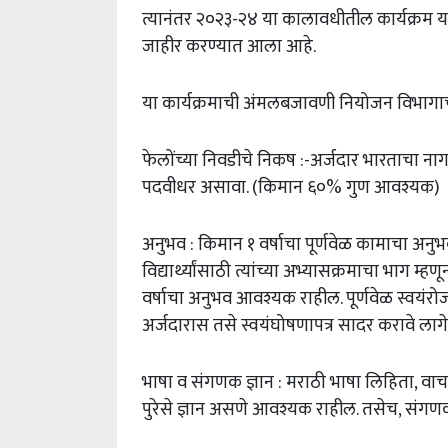
त्यानंतर
२०२३
-
२४
या
कालावधीतील
कार्यक्रम
य
जाहीर
करण्यात
आला
आहे
.
या
कार्यक्रमाची
अंमलबजावणी
नियोजन
विभागाच
फेलोंच्या
निवडीचे
निकष
:-
अर्जदार
भारताचा
ना
पदवीधर
असावा
. (
किमान
६०
%
गुण
आवश्यक
)
अनुभव
:
किमान
१
वर्षाचा
पूर्णवेळ
कामाचा
अनुभ
विद्यार्थ्यांसाठी
त्यांच्या
अभ्यासक्रमाचा
भाग
म्हणू
वर्षाचा
अनुभव
आवश्यक
राहील
.
पूर्णवेळ
स्वयंरो
अर्जदारास
तसे
स्वयंघोषणापत्र
सादर
करावे
लाग
भाषा
व
संगणक
ज्ञान
:
मराठी
भाषा
लिहिता
,
वाच
पुरेसे
ज्ञान
असणे
आवश्यक
राहील
.
तसेच
,
संगण