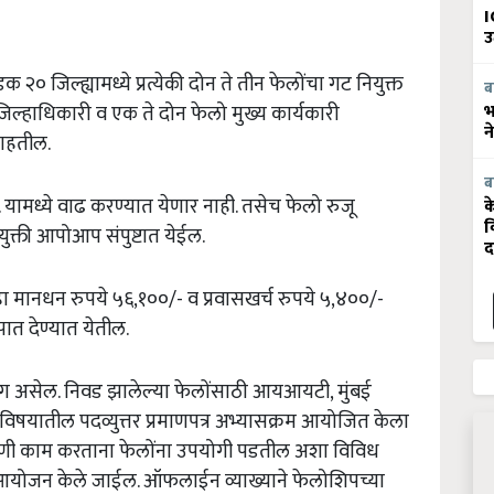
I
उ
डक
२०
जिल्ह्यामध्ये
प्रत्येकी
दोन
ते
तीन
फेलोंचा
गट
नियुक्त
ब
भ
जिल्हाधिकारी
व
एक
ते
दोन
फेलो
मुख्य
कार्यकारी
न
ाहतील
.
ब
.
यामध्ये
वाढ
करण्यात
येणार
नाही
.
तसेच
फेलो
रुजू
क
व
युक्ती
आपोआप
संपुष्टात
येईल
.
द
ा
मानधन
रुपये
५६
,
१००
/-
व
प्रवासखर्च
रुपये
५
,
४००
/-
ुपात
देण्यात
येतील
.
ग
असेल
.
निवड
झालेल्या
फेलोंसाठी
आयआयटी
,
मुंबई
विषयातील
पदव्युत्तर
प्रमाणपत्र
अभ्यासक्रम
आयोजित
केला
णी
काम
करताना
फेलोंना
उपयोगी
पडतील
अशा
विविध
आयोजन
केले
जाईल
.
ऑफलाईन
व्याख्याने
फेलोशिपच्या