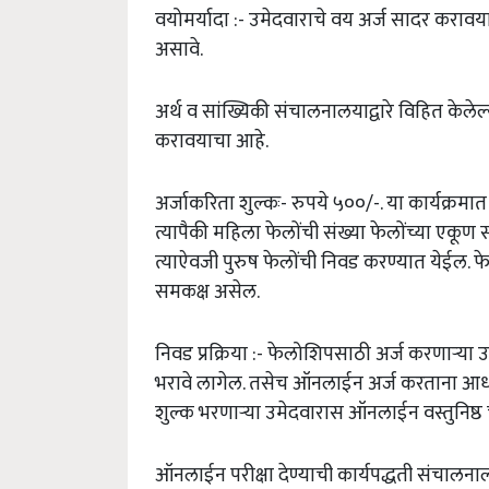
वयोमर्यादा
:-
उमेदवाराचे
वय
अर्ज
सादर
करावया
असावे
.
अर्थ
व
सांख्यिकी
संचालनालयाद्वारे
विहित
केलेल
करावयाचा
आहे
.
अर्जाकरिता
शुल्कः
-
रुपये
५००
/-.
या
कार्यक्रमात
त्यापैकी
महिला
फेलोंची
संख्या
फेलोंच्या
एकूण
स
त्याऐवजी
पुरुष
फेलोंची
निवड
करण्यात
येईल
.
फ
समकक्ष
असेल
.
निवड
प्रक्रिया
:-
फेलोशिपसाठी
अर्ज
करणाऱ्या
उ
भरावे
लागेल
.
तसेच
ऑनलाईन
अर्ज
करताना
आध
शुल्क
भरणाऱ्या
उमेदवारास
ऑनलाईन
वस्तुनिष्ठ
ऑनलाईन
परीक्षा
देण्याची
कार्यपद्धती
संचालनाल