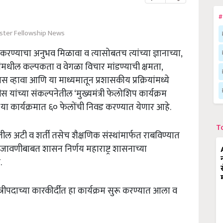
#
ister Fellowship News
करण्याचा
अनुभव
मिळावा
व
त्यासोबतच
त्यांच्या
ज्ञानाच्या
,
ांमधील
कल्पकता
व
वेगळा
विचार
मांडण्याची
क्षमता
,
नास
व्हावा
आणि
या
माध्यमातून
प्रशासकीय
प्रक्रियांमध्ये
ीस
यांच्या
संकल्पनेतील
‘
मुख्यमंत्री
फेलोशिप
कार्यक्रम
या
कार्यक्रमात
६०
फेलोंची
निवड
करण्यात
येणार
आहे
.
T
ातील
अटी
व
शर्ती
तसेच
शैक्षणिक
संस्थांमार्फत
राबविण्यात
जावणीबाबत
शासन
निर्णय
महाराष्ट्र
शासनाच्या
े
.
त्रीपदाच्या
कारकीर्दीत
हा
कार्यक्रम
सुरू
करण्यात
आला
व