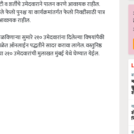
टी
व
शर्तीचे
उमेदवाराने
पालन
करणे
आवश्यक
राहील
.
ेले
फेलो
पुनश्चः
या
कार्यक्रमांतर्गत
फेलो
निवडीसाठी
पात्र
आवश्यक
राहील
.
िळविणाऱ्या
सुमारे
२१०
उमेदवारांना
दिलेल्या
विषयांपैकी
ेळेत
ऑनलाईन
पद्धतीने
सादर
करावा
लागेल
.
वस्तुनिष्ठ
या
२१०
उमेदवारांची
मुलाखत
मुंबई
येथे
घेण्यात
येईल
.
ब
म
ध
श
य
श
व
ब