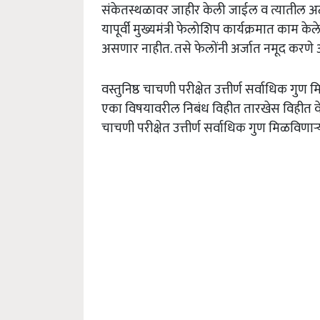
संकेतस्थळावर
जाहीर
केली
जाईल
व
त्यातील
अ
यापूर्वी
मुख्यमंत्री
फेलोशिप
कार्यक्रमात
काम
केल
असणार
नाहीत
.
तसे
फेलोंनी
अर्जात
नमूद
करणे
वस्तुनिष्ठ
चाचणी
परीक्षेत
उत्तीर्ण
सर्वाधिक
गुण
म
एका
विषयावरील
निबंध
विहीत
तारखेस
विहीत
व
चाचणी
परीक्षेत
उत्तीर्ण
सर्वाधिक
गुण
मिळविणाऱ्