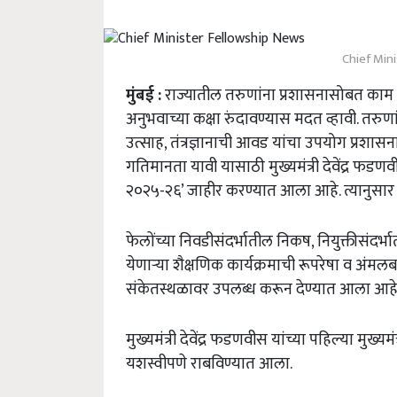
Chief Min
मुंबई
:
राज्यातील
तरुणांना
प्रशासनासोबत
काम
अनुभवाच्या
कक्षा
रुंदावण्यास
मदत
व्हावी
.
तरुण
उत्साह
,
तंत्रज्ञानाची
आवड
यांचा
उपयोग
प्रशास
गतिमानता
यावी
यासाठी
मुख्यमंत्री
देवेंद्र
फडणव
२०२५
-
२६
’
जाहीर
करण्यात
आला
आहे
.
त्यानुसार
फेलोंच्या
निवडीसंदर्भातील
निकष
,
नियुक्तीसंदर्भ
येणाऱ्या
शैक्षणिक
कार्यक्रमाची
रूपरेषा
व
अंमलब
संकेतस्थळावर
उपलब्ध
करून
देण्यात
आला
आह
मुख्यमंत्री
देवेंद्र
फडणवीस
यांच्या
पहिल्या
मुख्यमं
यशस्वीपणे
राबविण्यात
आला
.