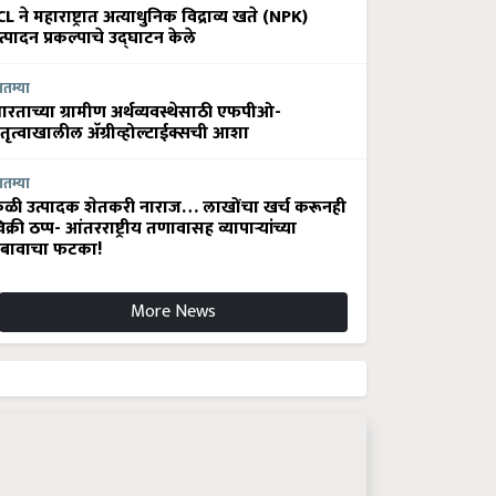
CL ने महाराष्ट्रात अत्याधुनिक विद्राव्य खते (NPK)
त्पादन प्रकल्पाचे उद्घाटन केले
ातम्या
ारताच्या ग्रामीण अर्थव्यवस्थेसाठी एफपीओ-
ेतृत्वाखालील अ‍ॅग्रीव्होल्टाईक्सची आशा
ातम्या
ेळी उत्पादक शेतकरी नाराज… लाखोंचा खर्च करूनही
िक्री ठप्प- आंतरराष्ट्रीय तणावासह व्यापाऱ्यांच्या
बावाचा फटका!
More News