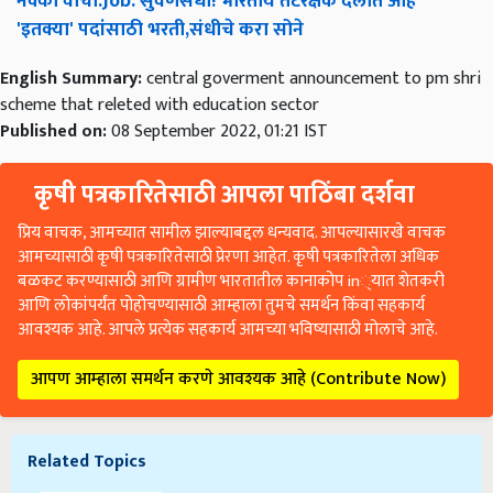
नक्की
वाचा
:Job:
सुवर्णसंधी
!
भारतीय
तटरक्षक
दलात
आहे
'
इतक्या
'
पदांसाठी
भरती
,
संधीचे
करा
सोने
English Summary:
central goverment announcement to pm shri
scheme that releted with education sector
Published on:
08 September 2022, 01:21 IST
कृषी पत्रकारितेसाठी आपला पाठिंबा दर्शवा
प्रिय वाचक, आमच्यात सामील झाल्याबद्दल धन्यवाद. आपल्यासारखे वाचक
आमच्यासाठी कृषी पत्रकारितेसाठी प्रेरणा आहेत. कृषी पत्रकारितेला अधिक
बळकट करण्यासाठी आणि ग्रामीण भारतातील कानाकोप in्यात शेतकरी
आणि लोकांपर्यंत पोहोचण्यासाठी आम्हाला तुमचे समर्थन किंवा सहकार्य
आवश्यक आहे. आपले प्रत्येक सहकार्य आमच्या भविष्यासाठी मोलाचे आहे.
आपण आम्हाला समर्थन करणे आवश्यक आहे (Contribute Now)
Related Topics