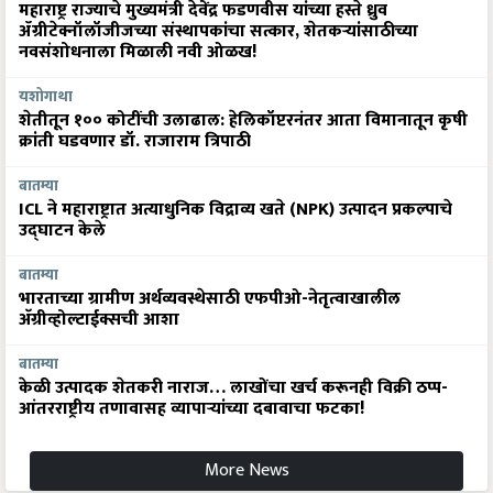
महाराष्ट्र राज्याचे मुख्यमंत्री देवेंद्र फडणवीस यांच्या हस्ते ध्रुव
ॲग्रीटेक्नॉलॉजीजच्या संस्थापकांचा सत्कार, शेतकऱ्यांसाठीच्या
नवसंशोधनाला मिळाली नवी ओळख!
यशोगाथा
शेतीतून १०० कोटींची उलाढाल: हेलिकॉप्टरनंतर आता विमानातून कृषी
क्रांती घडवणार डॉ. राजाराम त्रिपाठी
बातम्या
ICL ने महाराष्ट्रात अत्याधुनिक विद्राव्य खते (NPK) उत्पादन प्रकल्पाचे
उद्घाटन केले
बातम्या
भारताच्या ग्रामीण अर्थव्यवस्थेसाठी एफपीओ-नेतृत्वाखालील
अ‍ॅग्रीव्होल्टाईक्सची आशा
बातम्या
केळी उत्पादक शेतकरी नाराज… लाखोंचा खर्च करूनही विक्री ठप्प-
आंतरराष्ट्रीय तणावासह व्यापाऱ्यांच्या दबावाचा फटका!
More News