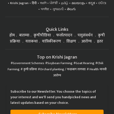
Krishi Jagran
हिंदी
বাঙালি
ਪੰਜਾਬੀ
தமிழ்
മലയാളം
ಕನ್ನಡ
ଓଡିଆ
অসমীয়া
ગુજરાતી
తెలుగు
Quick Links
होम
बातम्या
कृषीपीडिया
फलोत्पादन
पशुसंवर्धन
कृषी
प्रक्रिया
यशकथा
यांत्रिकीकरण
शिक्षण
आरोग्य
इतर
Top on Krishi Jagran
Government Schemes
Soybean Farming
Goat Rearing
Chili
Farming
कृषी प्रक्रिया
Orchard planting / फळबाग लागवड
Health मानवी
आरोग्य
Subscribe to our Newsletter. You choose the topics of
your interest and we'll send you handpicked news and
latest updates based on your choice.