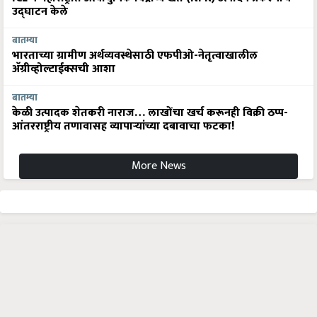
उद्घाटन केले
बातम्या
भारताच्या ग्रामीण अर्थव्यवस्थेसाठी एफपीओ-नेतृत्वाखालील
अ‍ॅग्रीव्होल्टाईक्सची आशा
बातम्या
केळी उत्पादक शेतकरी नाराज… लाखोंचा खर्च करूनही विक्री ठप्प-
आंतरराष्ट्रीय तणावासह व्यापाऱ्यांच्या दबावाचा फटका!
More News