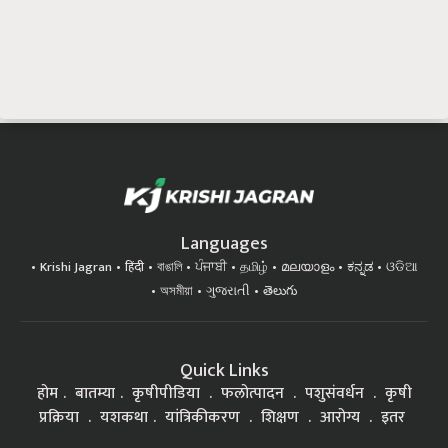
Languages
Krishi Jagran
हिंदी
বাঙালি
ਪੰਜਾਬੀ
தமிழ்
മലയാളം
ಕನ್ನಡ
ଓଡିଆ
অসমীয়া
ગુજરાતી
తెలుగు
Quick Links
होम
बातम्या
कृषीपीडिया
फलोत्पादन
पशुसंवर्धन
कृषी
प्रक्रिया
यशकथा
यांत्रिकीकरण
शिक्षण
आरोग्य
इतर