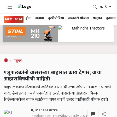
मराठी
होम
बातम्या
कृषीपीडिया
सरकारी योजना
पशुधन
हवामान
MFOI 2024
पशुधन
पशुपालकांनो वासराच्या आहारात काय देणार, वाचा
आहाराविषयीची माहिती
पशुपालकाला गोठ्यामध्ये जातिवंत वासरांची उत्तम जोपासना करून चांगली
गाय, म्हैस तयार करणे फायदेशीर ठरते. वासरांच्या आहारात मिल्क
रिप्लेसरबरोबर काफ स्टार्टरचा वापर करणे जलद वाढीसाठी पोषक ठरते.
KJ Maharashtra
Updated on Thursday, 22 July 2021