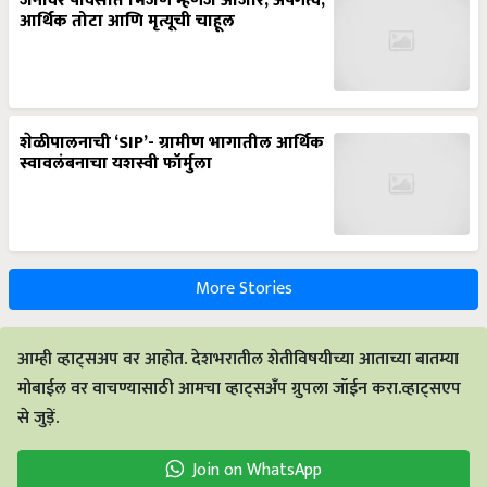
जनावर पावसात भिजणं म्हणजे आजार, अपंगत्व,
आर्थिक तोटा आणि मृत्यूची चाहूल
शेळीपालनाची ‘SIP’- ग्रामीण भागातील आर्थिक
स्वावलंबनाचा यशस्वी फॉर्मुला
More Stories
आम्ही व्हाट्सअप वर आहोत. देशभरातील शेतीविषयीच्या आताच्या बातम्या
मोबाईल वर वाचण्यासाठी आमचा व्हाट्सअँप ग्रुपला जॉईन करा.व्हाट्सएप
से जुड़ें.
Join on WhatsApp