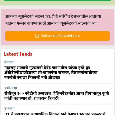
आमच्या न्यूसलेटरचे सदस्य व्हा. शेती संबंधीत देशभरातील आताच्या
बातम्या मेलवर वाचण्यासाठी आमच्या न्यूसलेटरची सदस्यता घ्या.
Subscribe Newsletters
Latest feeds
बातम्या
महाराष्ट्र राज्याचे मुख्यमंत्री देवेंद्र फडणवीस यांच्या हस्ते ध्रुव
ॲग्रीटेक्नॉलॉजीजच्या संस्थापकांचा सत्कार, शेतकऱ्यांसाठीच्या
नवसंशोधनाला मिळाली नवी ओळख!
यशोगाथा
शेतीतून १०० कोटींची उलाढाल: हेलिकॉप्टरनंतर आता विमानातून कृषी
क्रांती घडवणार डॉ. राजाराम त्रिपाठी
बातम्या
ICL ने महाराष्ट्रात अत्याधुनिक विद्राव्य खते (NPK) उत्पादन प्रकल्पाचे