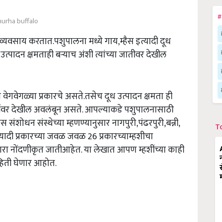
#
urha buffalo
्यवसाय करतात.पशुपालना मध्ये गाय,म्हैस इत्यादी दूध
ूध उत्पादन क्षमताही बऱ्याच अंशी त्यांच्या जातीवर देखील
ता वेगवेगळ्या प्रकारचे असते.तसेच दूध उत्पादन क्षमता ही
ाबींवर देखील अवलंबून असते. आपल्याकडे पशुपालनासाठी
हैस संशोधन संस्थेच्या म्हणण्यानुसार नागपुरी,पंढरपुरी,बन्नी,
T
्यादी प्रकारच्या जवळ जवळ 26 प्रकारच्याम्हशीचा
ा नोंदणीकृत जातीआहेत. या लेखात आपण म्हशींच्या काही
ाहिती घेणार आहोत.