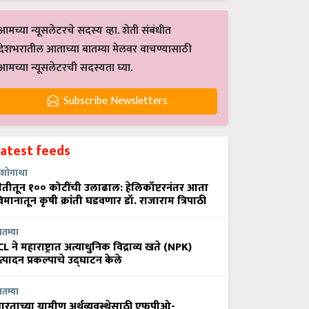
आमच्या न्यूसलेटरचे सदस्य व्हा. शेती संबंधीत
देशभरातील आताच्या बातम्या मेलवर वाचण्यासाठी
आमच्या न्यूसलेटरची सदस्यता घ्या.
Subscribe Newsletters
Latest feeds
शोगाथा
ेतीतून १०० कोटींची उलाढाल: हेलिकॉप्टरनंतर आता
िमानातून कृषी क्रांती घडवणार डॉ. राजाराम त्रिपाठी
ातम्या
CL ने महाराष्ट्रात अत्याधुनिक विद्राव्य खते (NPK)
त्पादन प्रकल्पाचे उद्घाटन केले
ातम्या
ारताच्या ग्रामीण अर्थव्यवस्थेसाठी एफपीओ-