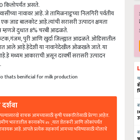
वासींच्या नावावर आहे. जे तामिळनाडूच्या निलगिरी पर्वतीय
 एक जाड बालकोट आहे.त्यांची सरासरी उत्पादन क्षमता
शेष म्हणजे दुधात 8% चरबी आढळते.
क,गंजम, पुरी आणि खुर्दा जिल्ह्यात आढळते. ओडिसातील
यात आले आहे.हेदेशी या नावानेदेखील ओळखले जाते. या
े.हे मध्यम आकाराची असून दरवर्षी सरासरी उत्पादन
.
lo thats benificial for milk production
य
श
व
 दर्शवा
ब
ल्यासारखे वाचक आमच्यासाठी कृषी पत्रकारितेसाठी प्रेरणा आहेत.
I
रामीण भारतातील कानाकोप in्यात शेतकरी आणि लोकांपर्यंत
उ
आवश्यक आहे. आपले प्रत्येक सहकार्य आमच्या भविष्यासाठी मोलाचे
ब
भ