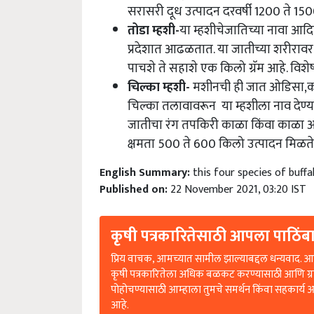
तोडा म्हशी
-
या म्हशीचेजातिच्या नावा आदि
प्रदेशात आढळतात. या जातीच्या शरीरावर
पाचशे ते सहाशे एक किलो ग्रॅम आहे. वि
चिल्का म्हशी
-
मशीनची ही जात ओडिसा,कट
चिल्का तलावावरून या म्हशीला नाव देण्
जातीचा रंग तपकिरी काळा किंवा काळा आह
क्षमता 500 ते 600 किलो उत्पादन मिळते
English Summary:
this four species of buffa
Published on:
22 November 2021, 03:20 IST
कृषी पत्रकारितेसाठी आपला पाठिंबा
प्रिय वाचक, आमच्यात सामील झाल्याबद्दल धन्यवाद. आप
कृषी पत्रकारितेला अधिक बळकट करण्यासाठी आणि ग्
पोहोचण्यासाठी आम्हाला तुमचे समर्थन किंवा सहकार्य 
आहे.