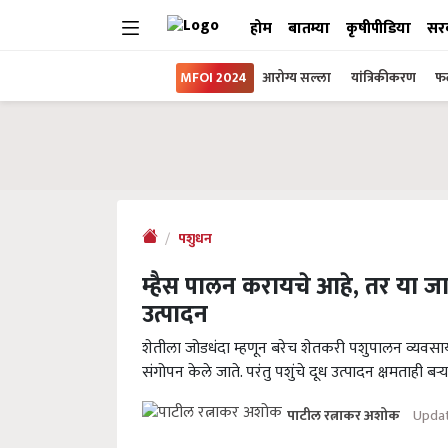
होम
बातम्या
कृषीपीडिया
सर
MFOI 2024
आरोग्य सल्ला
यांत्रिकीकरण
फल
पशुधन
म्हैस पालन करायचे आहे, तर या जा
उत्पादन
शेतीला जोडधंदा म्हणून बरेच शेतकरी पशुपालन व्यवसाय क
संगोपन केले जाते. परंतु पशुंचे दूध उत्पादन क्षमताही ब
Updat
पाटील रत्नाकर अशोक