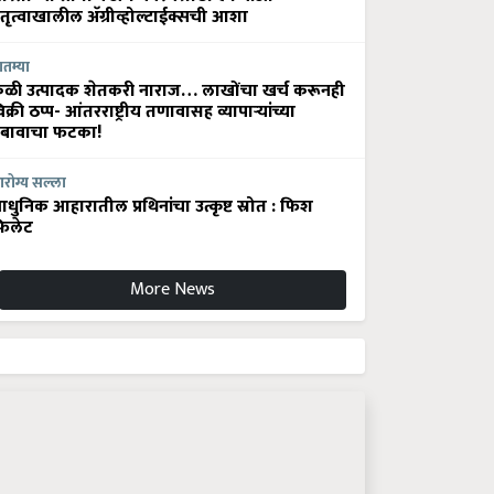
ेतृत्वाखालील अ‍ॅग्रीव्होल्टाईक्सची आशा
ातम्या
ेळी उत्पादक शेतकरी नाराज… लाखोंचा खर्च करूनही
िक्री ठप्प- आंतरराष्ट्रीय तणावासह व्यापाऱ्यांच्या
बावाचा फटका!
रोग्य सल्ला
धुनिक आहारातील प्रथिनांचा उत्कृष्ट स्रोत : फिश
िलेट
More News