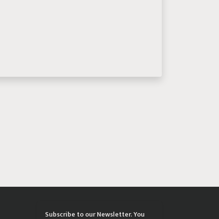
Subscribe to our Newsletter. You
्रिया
choose the topics of your interest