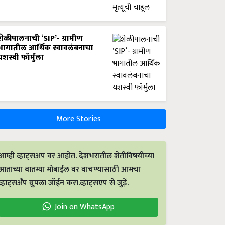
शेळीपालनाची ‘SIP’- ग्रामीण
भागातील आर्थिक स्वावलंबनाचा
यशस्वी फॉर्मुला
More Stories
आम्ही व्हाट्सअप वर आहोत. देशभरातील शेतीविषयीच्या
आताच्या बातम्या मोबाईल वर वाचण्यासाठी आमचा
व्हाट्सअँप ग्रुपला जॉईन करा.व्हाट्सएप से जुड़ें.
Join on WhatsApp