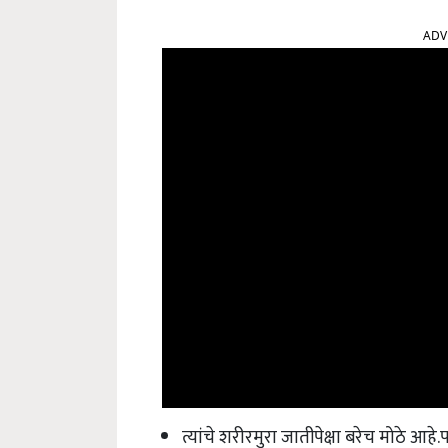
ADV
त्यांचे शरीरमुरा जातीपेक्षा बरेच मोठे आहे.पर
सरासरी दूध उत्पादन दरवर्षी 1200 ते 150