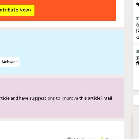
ontribute Now)
न
ब
क
व
द
आ
Mehsana
आ
फ
 article and have suggestions to improve this article?
Mail