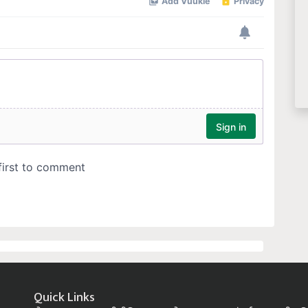
Quick Links
होम
बातम्या
कृषीपीडिया
फलोत्पादन
पशुसंवर्धन
कृषी प्रक