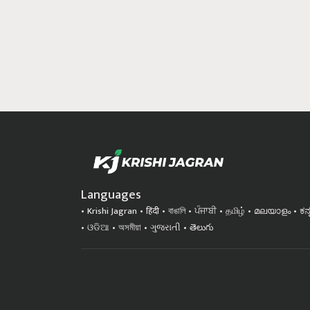
Languages
Krishi Jagran
हिंदी
বাঙালি
ਪੰਜਾਬੀ
தமிழ்
മലയാളം
ಕನ
ଓଡିଆ
অসমীয়া
ગુજરાતી
తెలుగు