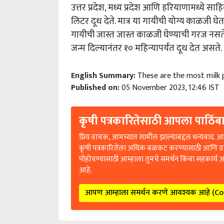
उत्तर प्रदेश, मध्य प्रदेश आणि हरियाणामध्ये 
लिटर दूध देते. मात्र या गायीची योग्य काळजी 
गायीची जास्त जास्त काळजी घेण्याची गरज नसते. य
जन्म दिल्यानंतर १० महिन्यापर्यंत दूध देत असते.
English Summary:
These are the most milk 
Published on:
05 November 2023, 12:46 IST
कृषी पत्रकारितेसाठी आपला पाठिंबा
प्रिय वाचक, आमच्यात सामील झाल्याबद्दल धन्यवाद. आप
कृषी पत्रकारितेला अधिक बळकट करण्यासाठी आणि ग्
पोहोचण्यासाठी आम्हाला तुमचे समर्थन किंवा सहकार्य 
आहे.
आपण आम्हाला समर्थन करणे आवश्यक आहे (C