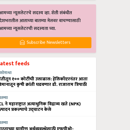
आमच्या न्यूसलेटरचे सदस्य व्हा. शेती संबंधीत
देशभरातील आताच्या बातम्या मेलवर वाचण्यासाठी
आमच्या न्यूसलेटरची सदस्यता घ्या.
Subscribe Newsletters
Latest feeds
शोगाथा
ेतीतून १०० कोटींची उलाढाल: हेलिकॉप्टरनंतर आता
िमानातून कृषी क्रांती घडवणार डॉ. राजाराम त्रिपाठी
ातम्या
CL ने महाराष्ट्रात अत्याधुनिक विद्राव्य खते (NPK)
त्पादन प्रकल्पाचे उद्घाटन केले
ातम्या
ारताच्या ग्रामीण अर्थव्यवस्थेसाठी एफपीओ-