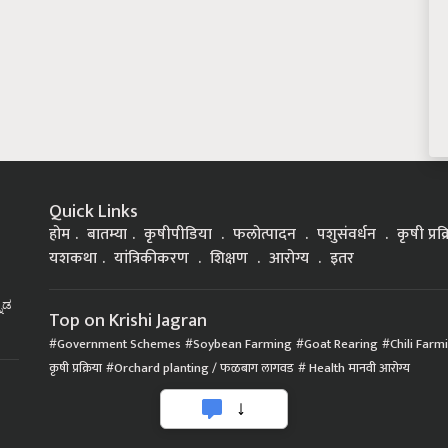
Quick Links
होम
बातम्या
कृषीपीडिया
फलोत्पादन
पशुसंवर्धन
कृषी प्रक
यशकथा
यांत्रिकीकरण
शिक्षण
आरोग्य
इतर
್ನಡ
Top on Krishi Jagran
Government Schemes
Soybean Farming
Goat Rearing
Chili Farm
कृषी प्रक्रिया
Orchard planting / फळबाग लागवड
Health मानवी आरोग्य