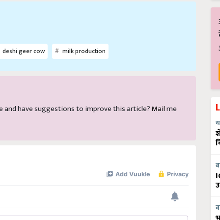
deshi geer cow
milk production
icle and have suggestions to improve this article?
Mail
me
य
श
व
ब
I
उ
ब
भ