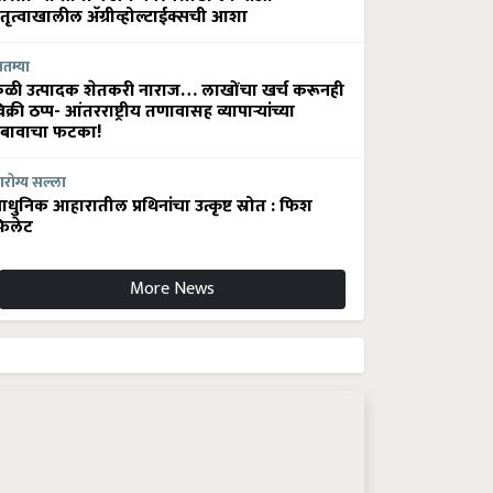
ेतृत्वाखालील अ‍ॅग्रीव्होल्टाईक्सची आशा
ातम्या
ेळी उत्पादक शेतकरी नाराज… लाखोंचा खर्च करूनही
िक्री ठप्प- आंतरराष्ट्रीय तणावासह व्यापाऱ्यांच्या
बावाचा फटका!
रोग्य सल्ला
धुनिक आहारातील प्रथिनांचा उत्कृष्ट स्रोत : फिश
िलेट
More News