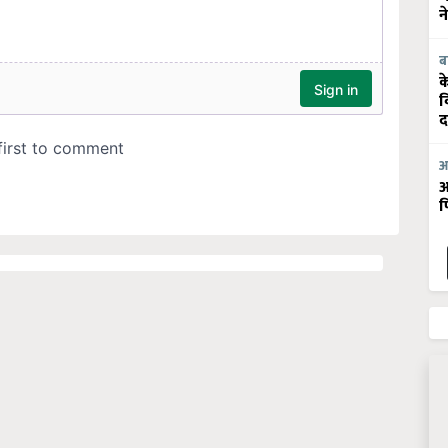
न
ब
क
व
द
आ
आ
फ