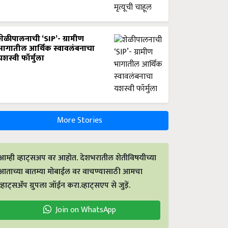
शेळीपालनाची ‘SIP’- ग्रामीण
भागातील आर्थिक स्वावलंबनाचा
यशस्वी फॉर्मुला
More Stories
आम्ही व्हाट्सअप वर आहोत. देशभरातील शेतीविषयीच्या
आताच्या बातम्या मोबाईल वर वाचण्यासाठी आमचा
व्हाट्सअँप ग्रुपला जॉईन करा.व्हाट्सएप से जुड़ें.
Join on WhatsApp