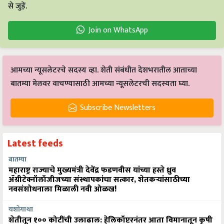
से जुड़ें.
Join on WhatsApp
आमच्या न्यूसलेटरचे सदस्य व्हा. शेती संबंधीत देशभरातील आताच्या
बातम्या मेलवर वाचण्यासाठी आमच्या न्यूसलेटरची सदस्यता घ्या.
Subscribe Newsletters
Latest feeds
बातम्या
महाराष्ट्र राज्याचे मुख्यमंत्री देवेंद्र फडणवीस यांच्या हस्ते ध्रुव
ॲग्रीटेक्नॉलॉजीजच्या संस्थापकांचा सत्कार, शेतकऱ्यांसाठीच्या
नवसंशोधनाला मिळाली नवी ओळख!
यशोगाथा
शेतीतून १०० कोटींची उलाढाल: हेलिकॉप्टरनंतर आता विमानातून कृषी