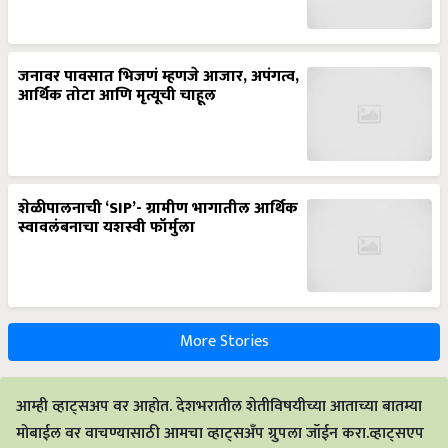
जनावर पावसात भिजणं म्हणजे आजार, अपंगत्व,
आर्थिक तोटा आणि मृत्यूची चाहूल
शेळीपालनाची ‘SIP’- ग्रामीण भागातील आर्थिक
स्वावलंबनाचा यशस्वी फॉर्मुला
More Stories
आम्ही व्हाट्सअप वर आहोत. देशभरातील शेतीविषयीच्या आताच्या बातम्या
मोबाईल वर वाचण्यासाठी आमचा व्हाट्सअँप ग्रुपला जॉईन करा.व्हाट्सएप