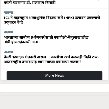
क्रांती घडवणार डॉ. राजाराम त्रिपाठी
बातम्या
ICL ने महाराष्ट्रात अत्याधुनिक विद्राव्य खते (NPK) उत्पादन प्रकल्पाचे
उद्घाटन केले
बातम्या
भारताच्या ग्रामीण अर्थव्यवस्थेसाठी एफपीओ-नेतृत्वाखालील
अ‍ॅग्रीव्होल्टाईक्सची आशा
बातम्या
केळी उत्पादक शेतकरी नाराज… लाखोंचा खर्च करूनही विक्री ठप्प-
आंतरराष्ट्रीय तणावासह व्यापाऱ्यांच्या दबावाचा फटका!
More News