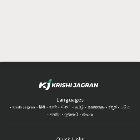
Languages
Krishi Jagran
हिंदी
বাঙালি
ਪੰਜਾਬੀ
தமிழ்
മലയാളം
ಕನ್ನಡ
ଓଡିଆ
অসমীয়া
ગુજરાતી
తెలుగు
Quick Links