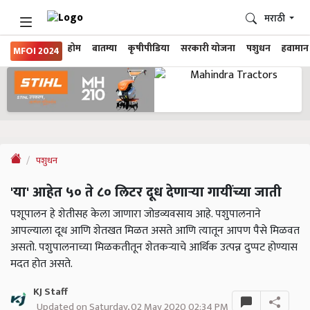
मराठी
होम
बातम्या
कृषीपीडिया
सरकारी योजना
पशुधन
हवामान
MFOI 2024
पशुधन
'या' आहेत ५० ते ८० लिटर दूध देणाऱ्या गायींच्या जाती
पशूपालन हे शेतीसह केला जाणारा जोडव्यवसाय आहे. पशुपालनाने
आपल्याला दूध आणि शेतखत मिळत असते आणि त्यातून आपण पैसे मिळवत
असतो. पशुपालनाच्या मिळकतीतून शेतकऱ्याचे आर्थिक उत्पन्न दुप्पट होण्यास
मदत होत असते.
KJ Staff
Updated on Saturday, 02 May 2020 02:34 PM