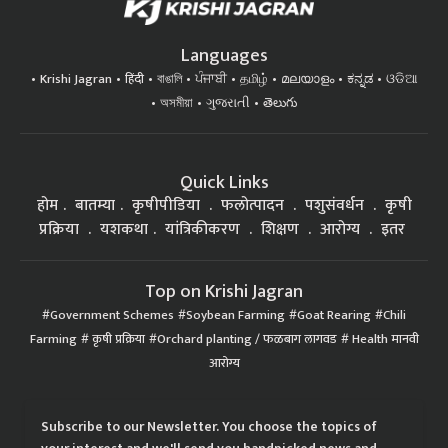
Languages
Krishi Jagran
हिंदी
বাঙালি
ਪੰਜਾਬੀ
தமிழ்
മലയാളം
ಕನ್ನಡ
ଓଡିଆ
অসমীয়া
ગુજરાતી
తెలుగు
Quick Links
होम
बातम्या
कृषीपीडिया
फलोत्पादन
पशुसंवर्धन
कृषी
प्रक्रिया
यशकथा
यांत्रिकीकरण
शिक्षण
आरोग्य
इतर
Top on Krishi Jagran
Government Schemes
Soybean Farming
Goat Rearing
Chili
Farming
कृषी प्रक्रिया
Orchard planting / फळबाग लागवड
Health मानवी
आरोग्य
Subscribe to our Newsletter. You choose the topics of