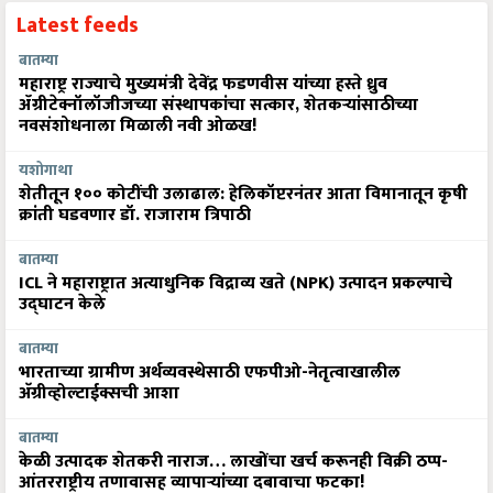
Latest feeds
बातम्या
महाराष्ट्र राज्याचे मुख्यमंत्री देवेंद्र फडणवीस यांच्या हस्ते ध्रुव
ॲग्रीटेक्नॉलॉजीजच्या संस्थापकांचा सत्कार, शेतकऱ्यांसाठीच्या
नवसंशोधनाला मिळाली नवी ओळख!
यशोगाथा
शेतीतून १०० कोटींची उलाढाल: हेलिकॉप्टरनंतर आता विमानातून कृषी
क्रांती घडवणार डॉ. राजाराम त्रिपाठी
बातम्या
ICL ने महाराष्ट्रात अत्याधुनिक विद्राव्य खते (NPK) उत्पादन प्रकल्पाचे
उद्घाटन केले
बातम्या
भारताच्या ग्रामीण अर्थव्यवस्थेसाठी एफपीओ-नेतृत्वाखालील
अ‍ॅग्रीव्होल्टाईक्सची आशा
बातम्या
केळी उत्पादक शेतकरी नाराज… लाखोंचा खर्च करूनही विक्री ठप्प-
आंतरराष्ट्रीय तणावासह व्यापाऱ्यांच्या दबावाचा फटका!