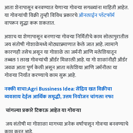
आता शेनापासून बनवण्यात येणाऱ्या गोवऱ्या सगळ्यांना माहिती आहेत.
या गोवऱ्यांची विक्री तुम्ही विविध प्रकारचे
ऑनलाईन प्लॅटफॉर्म
वापरून सुद्धा करू शकतात.
अशाच या शेणापासून बनणाऱ्या गोवऱ्या निर्मितीचे काम सोलापुरातील
जय संतोषी गोशाळेमध्ये मोठ्याप्रमाणात केले जात आहे. त्यामागे
कारणही तसेच असून या गोशाळे ला जर्मनी आणि मलेशियातून
तब्बल 1 लाख गोवऱ्यांची ऑर्डर मिळाली आहे. या गो शाळांनीही ऑर्डर
जवळ आता पूर्ण केली असून आता मलेशिया आणि जर्मनीला या
गोवऱ्या निर्यात करण्याचे काम सुरू आहे.
नक्की
वाचा
:Agri Bussiness Idea:
सेंद्रिय
खत
विक्रीचा
व्यवसाय
देईल
आर्थिक
समृद्धी
,
उत्तम
नियोजन
चांगला
नफा
चांगल्या
प्रकारे
टिकाऊ
आहेत
या
गोवऱ्या
जय संतोषी मा गोशाळा मागच्या अनेक वर्षापासून गोवऱ्या बनवण्याचे
काम करत आहे.