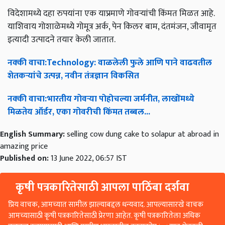
विदेशामध्ये दहा रुपयांना एक याप्रमाणे गोवऱ्यांची किंमत मिळत आहे.
याशिवाय गोशाळेमध्ये गोमूत्र अर्क, पेन किलर बाम, दंतमंजन, जीवामृत
इत्यादी उत्पादने तयार केली जातात.
नक्की
वाचा
:Technology:
वाळलेली
फुले
आणि
पाने
वाढवतील
शेतकऱ्यांचे
उत्पन्न
,
नवीन
तंत्रज्ञान
विकसित
नक्की
वाचा
:
भारतीय
गोवऱ्या
पोहोचल्या
जर्मनीत
,
लाखोंमध्ये
मिळतेय
ऑर्डर
,
एका
गोवरीची
किंमत
तब्बल
...
English Summary:
selling cow dung cake to solapur at abroad in
amazing price
Published on:
13 June 2022, 06:57 IST
कृषी पत्रकारितेसाठी आपला पाठिंबा दर्शवा
प्रिय वाचक, आमच्यात सामील झाल्याबद्दल धन्यवाद. आपल्यासारखे वाचक
आमच्यासाठी कृषी पत्रकारितेसाठी प्रेरणा आहेत. कृषी पत्रकारितेला अधिक