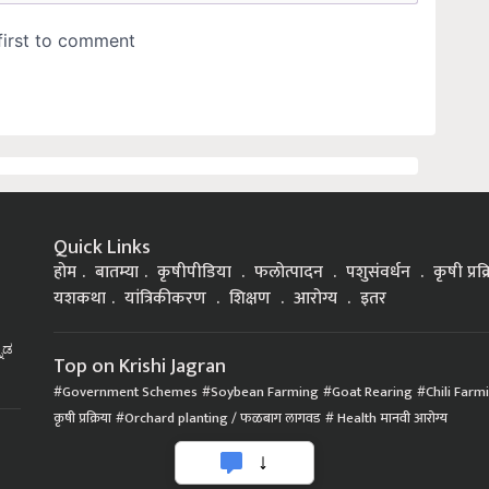
Quick Links
होम
बातम्या
कृषीपीडिया
फलोत्पादन
पशुसंवर्धन
कृषी प्रक
यशकथा
यांत्रिकीकरण
शिक्षण
आरोग्य
इतर
್ನಡ
Top on Krishi Jagran
Government Schemes
Soybean Farming
Goat Rearing
Chili Farm
कृषी प्रक्रिया
Orchard planting / फळबाग लागवड
Health मानवी आरोग्य