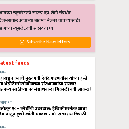
आमच्या न्यूसलेटरचे सदस्य व्हा. शेती संबंधीत
देशभरातील आताच्या बातम्या मेलवर वाचण्यासाठी
आमच्या न्यूसलेटरची सदस्यता घ्या.
Subscribe Newsletters
Latest feeds
ातम्या
हाराष्ट्र राज्याचे मुख्यमंत्री देवेंद्र फडणवीस यांच्या हस्ते
्रुव ॲग्रीटेक्नॉलॉजीजच्या संस्थापकांचा सत्कार,
ेतकऱ्यांसाठीच्या नवसंशोधनाला मिळाली नवी ओळख!
शोगाथा
ेतीतून १०० कोटींची उलाढाल: हेलिकॉप्टरनंतर आता
िमानातून कृषी क्रांती घडवणार डॉ. राजाराम त्रिपाठी
ातम्या