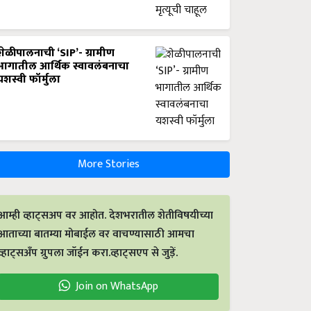
शेळीपालनाची ‘SIP’- ग्रामीण
भागातील आर्थिक स्वावलंबनाचा
यशस्वी फॉर्मुला
More Stories
आम्ही व्हाट्सअप वर आहोत. देशभरातील शेतीविषयीच्या
आताच्या बातम्या मोबाईल वर वाचण्यासाठी आमचा
व्हाट्सअँप ग्रुपला जॉईन करा.व्हाट्सएप से जुड़ें.
Join on WhatsApp