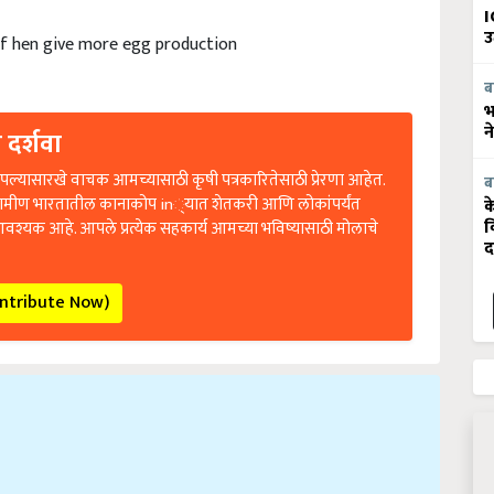
I
of hen give more egg production
उ
ब
भ
 दर्शवा
न
ल्यासारखे वाचक आमच्यासाठी कृषी पत्रकारितेसाठी प्रेरणा आहेत.
ब
रामीण भारतातील कानाकोप in्यात शेतकरी आणि लोकांपर्यंत
क
आवश्यक आहे. आपले प्रत्येक सहकार्य आमच्या भविष्यासाठी मोलाचे
व
द
ontribute Now)