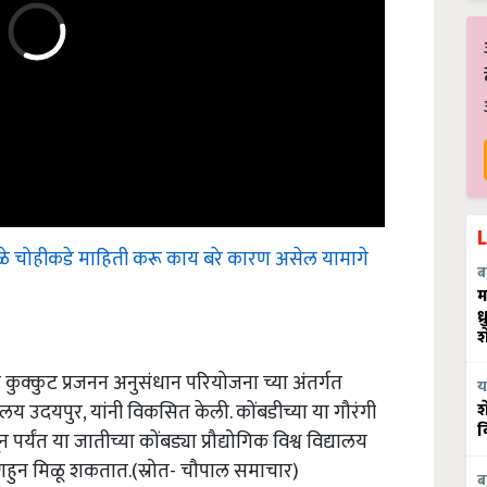
वळे चोहीकडे माहिती करू काय बरे कारण असेल यामागे
ब
म
ध
श
ुक्कुट प्रजनन अनुसंधान परियोजना च्या अंतर्गत
य
्यालय उदयपुर, यांनी विकसित केली. कोंबडीच्या या गौरंगी
श
र्यंत या जातीच्या कोंबड्या प्रौद्योगिक विश्व विद्यालय
व
णहुन मिळू शकतात.(स्रोत- चौपाल समाचार)
ब