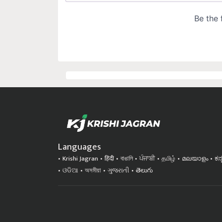
Languages
Krishi Jagran
हिंदी
বাঙালি
ਪੰਜਾਬੀ
தமிழ்
മലയാളം
ಕನ
ଓଡିଆ
অসমীয়া
ગુજરાતી
తెలుగు