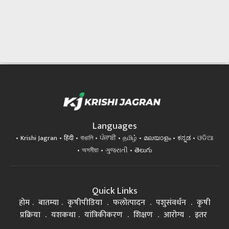
Languages
Krishi Jagran
हिंदी
বাঙালি
ਪੰਜਾਬੀ
தமிழ்
മലയാളം
ಕನ್ನಡ
ଓଡିଆ
অসমীয়া
ગુજરાતી
తెలుగు
Quick Links
होम
बातम्या
कृषीपीडिया
फलोत्पादन
पशुसंवर्धन
कृषी
प्रक्रिया
यशकथा
यांत्रिकीकरण
शिक्षण
आरोग्य
इतर