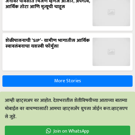
जनावर पावसात भिजणं म्हणजे आजार, अपंगत्व,
आर्थिक तोटा आणि मृत्यूची चाहूल
शेळीपालनाची ‘SIP’- ग्रामीण भागातील आर्थिक
स्वावलंबनाचा यशस्वी फॉर्मुला
More Stories
आम्ही व्हाट्सअप वर आहोत. देशभरातील शेतीविषयीच्या आताच्या बातम्या
मोबाईल वर वाचण्यासाठी आमचा व्हाट्सअँप ग्रुपला जॉईन करा.व्हाट्सएप
से जुड़ें.
Join on WhatsApp