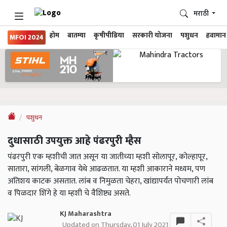
मराठी
होम
बातम्या
कृषीपीडिया
सरकारी योजना
पशुधन
हवामान
MFOI 2024
पशुधन
दुधासाठी उपयुक्त आहे पंढरपुरी म्हैस
पंढरपुरी एक म्हशीची जात असून या जातीच्या म्हशी सोलापूर, कोल्हापूर,
सातारा, सांगली, बेळगाव येथे आढळतात. या म्हशी आकाराने मध्यम, पण
अतिशय काटक असतात. लांब व निमुळता चेहरा, खांद्यापर्यंत पोचणारी लांब
व पिळदार शिंगे हे या म्हशी चे वैशिष्ट्य असते.
KJ Maharashtra
Updated on Thursday, 01 July 2021