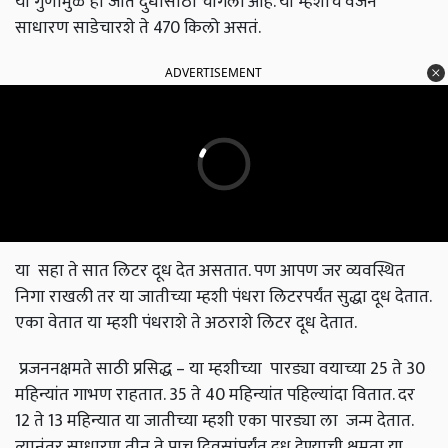
या गुणांमुळे ही जात दुधासाठी चांगली आहे. या म्हशींचे वजन
साधारण साडेचारशे ते 470 किलो असतं.
ADVERTISEMENT
या सहा ते सात लिटर दूध देत असतात. पण आपण जर व्यवस्थित
निगा राखली तर या जातीच्या म्हशी पंधरा लिटरपर्यंत सुद्धा दूध देतात.
एका वेतात या म्हशी पंधराशे ते अठराशे लिटर दूध देतात.
प्रजननक्षमते साठी प्रसिद्ध – या म्हशीच्या पारड्या वयाच्या 25 ते 30
महिन्यांत गाभण राहतात. 35 ते 40 महिन्यांत पहिल्यांदा वितात. दर
12 ते 13 महिन्यात या जातीच्या म्हशी एका पारड्या ला जन्म देतात.
त्यानंतर साधारण तीन ते पाच दिवसांपर्यंत दूध देण्याची क्षमता या