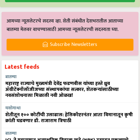
आमच्या न्यूसलेटरचे सदस्य व्हा. शेती संबंधीत देशभरातील आताच्या
बातम्या मेलवर वाचण्यासाठी आमच्या न्यूसलेटरची सदस्यता घ्या.
Subscribe Newsletters
Latest feeds
बातम्या
महाराष्ट्र राज्याचे मुख्यमंत्री देवेंद्र फडणवीस यांच्या हस्ते ध्रुव
ॲग्रीटेक्नॉलॉजीजच्या संस्थापकांचा सत्कार, शेतकऱ्यांसाठीच्या
नवसंशोधनाला मिळाली नवी ओळख!
यशोगाथा
शेतीतून १०० कोटींची उलाढाल: हेलिकॉप्टरनंतर आता विमानातून कृषी
क्रांती घडवणार डॉ. राजाराम त्रिपाठी
बातम्या