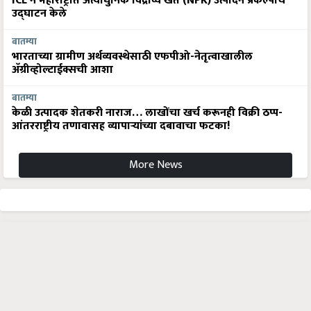
ICL ने महाराष्ट्रात अत्याधुनिक विद्राव्य खते (NPK) उत्पादन प्रकल्पाचे
उद्घाटन केले
बातम्या
भारताच्या ग्रामीण अर्थव्यवस्थेसाठी एफपीओ-नेतृत्वाखालील
अ‍ॅग्रीव्होल्टाईक्सची आशा
बातम्या
केळी उत्पादक शेतकरी नाराज… लाखोंचा खर्च करूनही विक्री ठप्प-
आंतरराष्ट्रीय तणावासह व्यापाऱ्यांच्या दबावाचा फटका!
More News