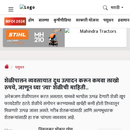
मराठी
होम
बातम्या
कृषीपीडिया
सरकारी योजना
पशुधन
हवामान
MFOI 2024
पशुधन
शेळीपालन व्यवसायात दूध उत्पादन करून कमवा लाखो
रुपये, जाणून घ्या 'त्या' शेळीची माहिती..
अनेकजण शेळीपालन करत असतात. यामध्ये भरघोस उत्पन्न देणारी शेळी खूप
फायदेशीर ठरते. शेळीचे संगोपन करण्यामध्ये खर्चही कमी होतो तिच्यातून
मिळणारे उत्पन्न जास्त असते. गरीब शेतकऱ्यांसाठी आणि अल्पभूधारक
शेतकऱ्यांसाठी हा एक चांगला व्यवसाय आहे.
निंबाळकर ओंकार रमेश