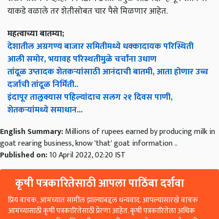
याकडे वळाले तर शेतीसोबत चार पैसे मिळणार आहेत.
महत्वाच्या बातम्या;
देशातील अग्रगण्य बाजार समितीमध्ये धक्कादायक परिस्थिती
आली समोर, भयावह परिस्थतीमुळे चर्चांना उधाण
तांदूळ उप्तादक शेतकऱ्यांसाठी आनंदाची बातमी, आता होणार उच्च
दर्जाची तांदूळ निर्मिती..
इंदापूर तालुक्यास पहिल्यांदाच सलग २१ दिवस पाणी,
शेतकऱ्यांमध्ये समाधान...
English Summary:
Millions of rupees earned by producing milk in
goat rearing business, know 'that' goat information ..
Published on:
10 April 2022, 02:20 IST
कृषी पत्रकारितेसाठी आपला पाठिंबा दर्शवा
प्रिय वाचक, आमच्यात सामील झाल्याबद्दल धन्यवाद. आपल्यासारखे वाचक
आमच्यासाठी कृषी पत्रकारितेसाठी प्रेरणा आहेत. कृषी पत्रकारितेला अधिक