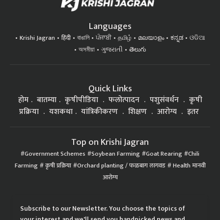
Languages
Krishi Jagran
हिंदी
বাঙালি
ਪੰਜਾਬੀ
தமிழ்
മലയാളം
ಕನ್ನಡ
ଓଡିଆ
অসমীয়া
ગુજરાતી
తెలుగు
Quick Links
होम
बातम्या
कृषीपीडिया
फलोत्पादन
पशुसंवर्धन
कृषी
प्रक्रिया
यशकथा
यांत्रिकीकरण
शिक्षण
आरोग्य
इतर
Top on Krishi Jagran
Government Schemes
Soybean Farming
Goat Rearing
Chili
Farming
कृषी प्रक्रिया
Orchard planting / फळबाग लागवड
Health मानवी
आरोग्य
Subscribe to our Newsletter. You choose the topics of
your interest and we'll send you handpicked news and