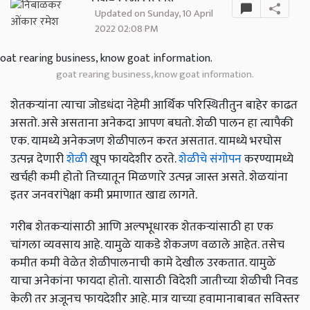
Updated on Sunday, 10 April
2022 02:08 PM
goat rearing business, know goat information.
शेतकऱ्यांना त्याचा जोडधंदा नेहेमी आर्थिक परिस्थितीतुन बाहेर काढत
असतो. असे असताना अनेकदा आपण बघतो. शेळी पालन हा त्यापैकी
एक. यामध्ये अनेकजण शेळीपालन करत असतात. यामध्ये भरघोस
उत्पन्न देणारी
शेळी
खूप फायदेशीर ठरते.
शेळीचे संगोपन
करण्यामध्ये
खर्चही कमी होतो तिच्यातून मिळणारे उत्पन्न जास्त असते. शेळयांना
इतर जनवरांपेक्षा कमी प्रमाणात खाद्य लागते.
गरीब शेतकऱ्यांसाठी आणि अल्पभूधारक शेतकऱ्यांसाठी हा एक
चांगला व्यवसाय आहे. यामुळे याकडे शेकजण वळाले आहेत. तसेच
कमीत कमी वेळेत शेळीपालनाची कामे देखील उरकतात. यामुळे
याचा अनेकांना फायदा होतो. यासाठी विदेशी जातीच्या शेळीची निवड
केली तर अजूनच फायदेशीर आहे. मात्र याच्या हवामानाबाबत सविस्तर