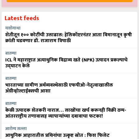
Latest feeds
यशोगाथा
शेतीतून १०० कोटींची उलाढाल: हेलिकॉप्टरनंतर आता विमानातून कृषी
क्रांती घडवणार डॉ. राजाराम त्रिपाठी
बातम्या
ICL ने महाराष्ट्रात अत्याधुनिक विद्राव्य खते (NPK) उत्पादन प्रकल्पाचे
उद्घाटन केले
बातम्या
भारताच्या ग्रामीण अर्थव्यवस्थेसाठी एफपीओ-नेतृत्वाखालील
अ‍ॅग्रीव्होल्टाईक्सची आशा
बातम्या
केळी उत्पादक शेतकरी नाराज… लाखोंचा खर्च करूनही विक्री ठप्प-
आंतरराष्ट्रीय तणावासह व्यापाऱ्यांच्या दबावाचा फटका!
आरोग्य सल्ला
आधुनिक आहारातील प्रथिनांचा उत्कृष्ट स्रोत : फिश फिलेट