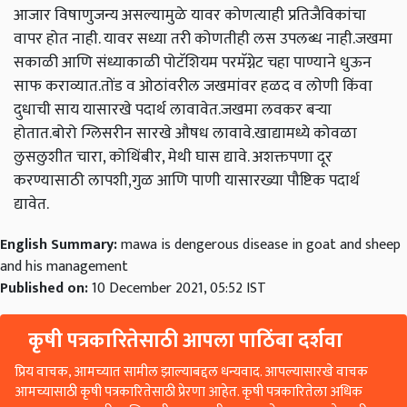
आजार विषाणुजन्य असल्यामुळे यावर कोणत्याही प्रतिजैविकांचा
वापर होत नाही. यावर सध्या तरी कोणतीही लस उपलब्ध नाही.जखमा
सकाळी आणि संध्याकाळी पोटॅशियम परमॅग्नेट चहा पाण्याने धुऊन
साफ कराव्यात.तोंड व ओठांवरील जखमांवर हळद व लोणी किंवा
दुधाची साय यासारखे पदार्थ लावावेत.जखमा लवकर बऱ्या
होतात.बोरो ग्लिसरीन सारखे औषध लावावे.खाद्यामध्ये कोवळा
लुसलुशीत चारा, कोथिंबीर, मेथी घास द्यावे. अशक्तपणा दूर
करण्यासाठी लापशी,गुळ आणि पाणी यासारख्या पौष्टिक पदार्थ
द्यावेत.
English Summary:
mawa is dengerous disease in goat and sheep
and his management
Published on:
10 December 2021, 05:52 IST
कृषी पत्रकारितेसाठी आपला पाठिंबा दर्शवा
प्रिय वाचक, आमच्यात सामील झाल्याबद्दल धन्यवाद. आपल्यासारखे वाचक
आमच्यासाठी कृषी पत्रकारितेसाठी प्रेरणा आहेत. कृषी पत्रकारितेला अधिक