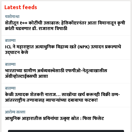
Latest feeds
यशोगाथा
शेतीतून १०० कोटींची उलाढाल: हेलिकॉप्टरनंतर आता विमानातून कृषी
क्रांती घडवणार डॉ. राजाराम त्रिपाठी
बातम्या
ICL ने महाराष्ट्रात अत्याधुनिक विद्राव्य खते (NPK) उत्पादन प्रकल्पाचे
उद्घाटन केले
बातम्या
भारताच्या ग्रामीण अर्थव्यवस्थेसाठी एफपीओ-नेतृत्वाखालील
अ‍ॅग्रीव्होल्टाईक्सची आशा
बातम्या
केळी उत्पादक शेतकरी नाराज… लाखोंचा खर्च करूनही विक्री ठप्प-
आंतरराष्ट्रीय तणावासह व्यापाऱ्यांच्या दबावाचा फटका!
आरोग्य सल्ला
आधुनिक आहारातील प्रथिनांचा उत्कृष्ट स्रोत : फिश फिलेट