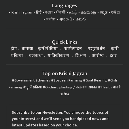
Languages
Krishi Jagran
हिंदी
বাঙালি
ਪੰਜਾਬੀ
தமிழ்
മലയാളം
ಕನ್ನಡ
ଓଡିଆ
অসমীয়া
ગુજરાતી
తెలుగు
Quick Links
होम
बातम्या
कृषीपीडिया
फलोत्पादन
पशुसंवर्धन
कृषी
प्रक्रिया
यशकथा
यांत्रिकीकरण
शिक्षण
आरोग्य
इतर
Top on Krishi Jagran
Government Schemes
Soybean Farming
Goat Rearing
Chili
Farming
कृषी प्रक्रिया
Orchard planting / फळबाग लागवड
Health मानवी
आरोग्य
Subscribe to our Newsletter. You choose the topics of
your interest and we'll send you handpicked news and
latest updates based on your choice.