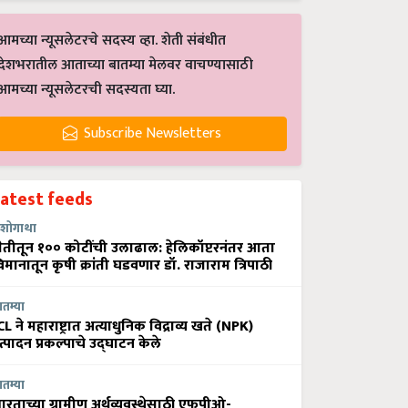
आमच्या न्यूसलेटरचे सदस्य व्हा. शेती संबंधीत
देशभरातील आताच्या बातम्या मेलवर वाचण्यासाठी
आमच्या न्यूसलेटरची सदस्यता घ्या.
Subscribe Newsletters
Latest feeds
शोगाथा
ेतीतून १०० कोटींची उलाढाल: हेलिकॉप्टरनंतर आता
िमानातून कृषी क्रांती घडवणार डॉ. राजाराम त्रिपाठी
ातम्या
CL ने महाराष्ट्रात अत्याधुनिक विद्राव्य खते (NPK)
त्पादन प्रकल्पाचे उद्घाटन केले
ातम्या
ारताच्या ग्रामीण अर्थव्यवस्थेसाठी एफपीओ-