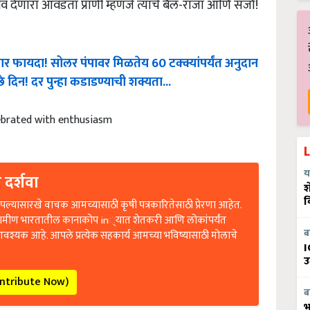
फायदा! सोलर पंपावर मिळतेय 60 टक्क्यांपर्यंत अनुदान
 दिन! दर पुन्हा कडाडण्याची शक्यता...
lebrated with enthusiasm
 दर्शवा
य
श
ल्यासारखे वाचक आमच्यासाठी कृषी पत्रकारितेसाठी प्रेरणा आहेत.
व
रामीण भारतातील कानाकोप in्यात शेतकरी आणि लोकांपर्यंत
आवश्यक आहे. आपले प्रत्येक सहकार्य आमच्या भविष्यासाठी मोलाचे
ब
I
उ
ontribute Now)
ब
भ