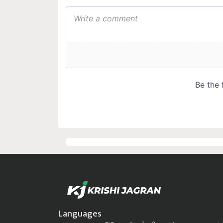
Languages
Krishi Jagran
हिंदी
বাঙালি
ਪੰਜਾਬੀ
தமிழ்
മലയാളം
ಕನ