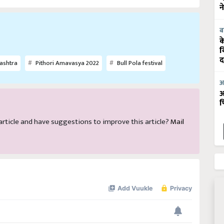
न
ब
क
व
ashtra
Pithori Amavasya 2022
Bull Pola festival
द
आ
आ
फ
s article and have suggestions to improve this article?
Mail