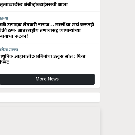
ेतृत्वाखालील अ‍ॅग्रीव्होल्टाईक्सची आशा
ातम्या
ेळी उत्पादक शेतकरी नाराज… लाखोंचा खर्च करूनही
िक्री ठप्प- आंतरराष्ट्रीय तणावासह व्यापाऱ्यांच्या
बावाचा फटका!
रोग्य सल्ला
धुनिक आहारातील प्रथिनांचा उत्कृष्ट स्रोत : फिश
िलेट
More News