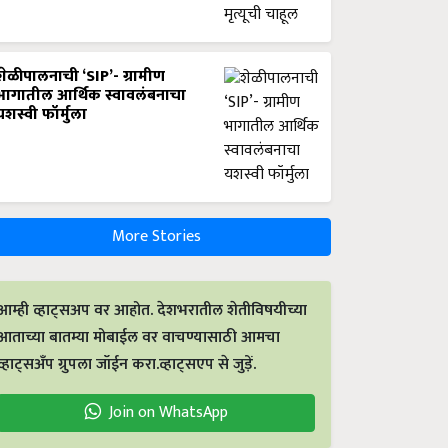
शेळीपालनाची ‘SIP’- ग्रामीण
भागातील आर्थिक स्वावलंबनाचा
यशस्वी फॉर्मुला
More Stories
आम्ही व्हाट्सअप वर आहोत. देशभरातील शेतीविषयीच्या
आताच्या बातम्या मोबाईल वर वाचण्यासाठी आमचा
व्हाट्सअँप ग्रुपला जॉईन करा.व्हाट्सएप से जुड़ें.
Join on WhatsApp