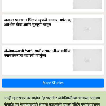
जनावर पावसात भिजणं म्हणजे आजार, अपंगत्व,
आर्थिक तोटा आणि मृत्यूची चाहूल
शेळीपालनाची ‘SIP’- ग्रामीण भागातील आर्थिक
स्वावलंबनाचा यशस्वी फॉर्मुला
More Stories
आम्ही व्हाट्सअप वर आहोत. देशभरातील शेतीविषयीच्या आताच्या बातम्या
मोबाईल वर वाचण्यासाठी आमचा व्हाट्सअँप ग्रुपला जॉईन करा.व्हाट्सएप