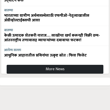
उद्घाटन केले
बातम्या
भारताच्या ग्रामीण अर्थव्यवस्थेसाठी एफपीओ-नेतृत्वाखालील
अ‍ॅग्रीव्होल्टाईक्सची आशा
बातम्या
केळी उत्पादक शेतकरी नाराज… लाखोंचा खर्च करूनही विक्री ठप्प-
आंतरराष्ट्रीय तणावासह व्यापाऱ्यांच्या दबावाचा फटका!
आरोग्य सल्ला
आधुनिक आहारातील प्रथिनांचा उत्कृष्ट स्रोत : फिश फिलेट
More News