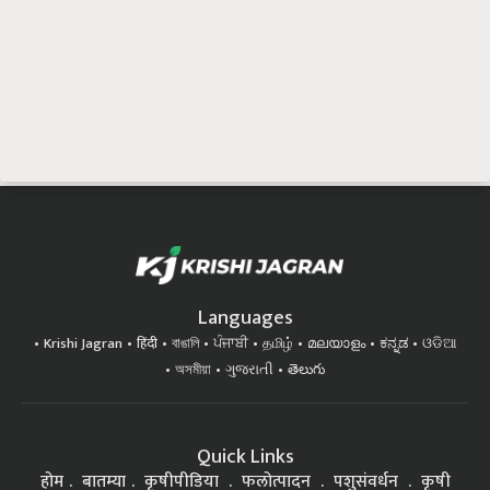
Languages
Krishi Jagran
हिंदी
বাঙালি
ਪੰਜਾਬੀ
தமிழ்
മലയാളം
ಕನ್ನಡ
ଓଡିଆ
অসমীয়া
ગુજરાતી
తెలుగు
Quick Links
होम
बातम्या
कृषीपीडिया
फलोत्पादन
पशुसंवर्धन
कृषी