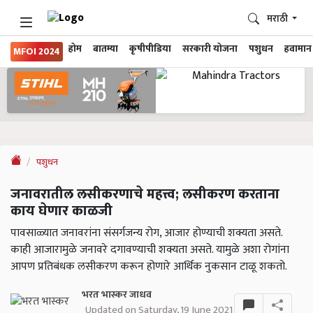
मराठी
होम
बातम्या
कृषीपीडिया
सरकारी योजना
पशुधन
हवामान
MFOI 2024
पशुधन
जनावरातील लसीकरणाचे महत्त्व; लसीकरण करताना
काय घेणार काळजी
पावसाळ्यात जनावरांना संसर्गजन्य रोग, आजार होण्याची शक्यता असते.
काही आजारामुळे जनावरे दगावण्याची शक्यता असते. यामुळे अशा रोगांना
आपण प्रतिबंधक लसीकरण करून होणारे आर्थिक नुकसान टाळू शकतो.
भरत भास्कर जाधव
Updated on Saturday, 19 June 2021