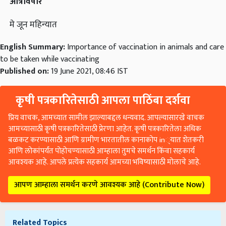
आंत्रविषार
मे जून महिन्यात
English Summary:
Importance of vaccination in animals and care
to be taken while vaccinating
Published on:
19 June 2021, 08:46 IST
कृषी पत्रकारितेसाठी आपला पाठिंबा दर्शवा
प्रिय वाचक, आमच्यात सामील झाल्याबद्दल धन्यवाद. आपल्यासारखे वाचक
आमच्यासाठी कृषी पत्रकारितेसाठी प्रेरणा आहेत. कृषी पत्रकारितेला अधिक
बळकट करण्यासाठी आणि ग्रामीण भारतातील कानाकोप in्यात शेतकरी
आणि लोकांपर्यंत पोहोचण्यासाठी आम्हाला तुमचे समर्थन किंवा सहकार्य
आवश्यक आहे. आपले प्रत्येक सहकार्य आमच्या भविष्यासाठी मोलाचे आहे.
आपण आम्हाला समर्थन करणे आवश्यक आहे (Contribute Now)
Related Topics