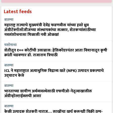
Latest feeds
बातम्या
महाराष्ट्र राज्याचे मुख्यमंत्री देवेंद्र फडणवीस यांच्या हस्ते ध्रुव
ॲग्रीटेक्नॉलॉजीजच्या संस्थापकांचा सत्कार, शेतकऱ्यांसाठीच्या
नवसंशोधनाला मिळाली नवी ओळख!
यशोगाथा
शेतीतून १०० कोटींची उलाढाल: हेलिकॉप्टरनंतर आता विमानातून कृषी
क्रांती घडवणार डॉ. राजाराम त्रिपाठी
बातम्या
ICL ने महाराष्ट्रात अत्याधुनिक विद्राव्य खते (NPK) उत्पादन प्रकल्पाचे
उद्घाटन केले
बातम्या
भारताच्या ग्रामीण अर्थव्यवस्थेसाठी एफपीओ-नेतृत्वाखालील
अ‍ॅग्रीव्होल्टाईक्सची आशा
बातम्या
केळी उत्पादक शेतकरी नाराज… लाखोंचा खर्च करूनही विक्री ठप्प-