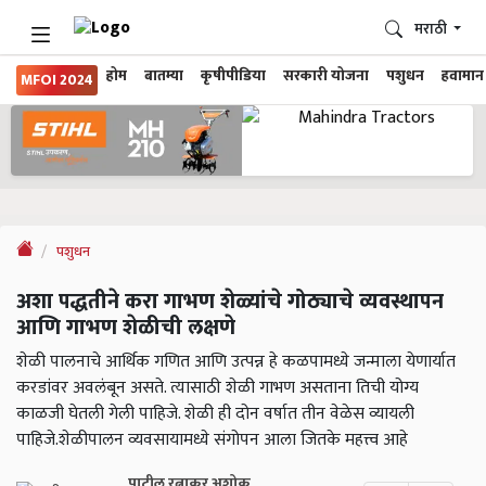
मराठी
होम
बातम्या
कृषीपीडिया
सरकारी योजना
पशुधन
हवामान
MFOI 2024
पशुधन
अशा पद्धतीने करा गाभण शेळ्यांचे गोठ्याचे व्यवस्थापन
आणि गाभण शेळीची लक्षणे
शेळी पालनाचे आर्थिक गणित आणि उत्पन्न हे कळपामध्ये जन्माला येणार्यात
करडांवर अवलंबून असते. त्यासाठी शेळी गाभण असताना तिची योग्य
काळजी घेतली गेली पाहिजे. शेळी ही दोन वर्षात तीन वेळेस व्यायली
पाहिजे.शेळीपालन व्यवसायामध्ये संगोपन आला जितके महत्त्व आहे
पाटील रत्नाकर अशोक