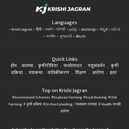
Languages
Krishi Jagran
हिंदी
বাঙালি
ਪੰਜਾਬੀ
தமிழ்
മലയാളം
ಕನ್ನಡ
ଓଡିଆ
অসমীয়া
ગુજરાતી
తెలుగు
Quick Links
होम
बातम्या
कृषीपीडिया
फलोत्पादन
पशुसंवर्धन
कृषी
प्रक्रिया
यशकथा
यांत्रिकीकरण
शिक्षण
आरोग्य
इतर
Top on Krishi Jagran
Government Schemes
Soybean Farming
Goat Rearing
Chili
Farming
कृषी प्रक्रिया
Orchard planting / फळबाग लागवड
Health मानवी
आरोग्य