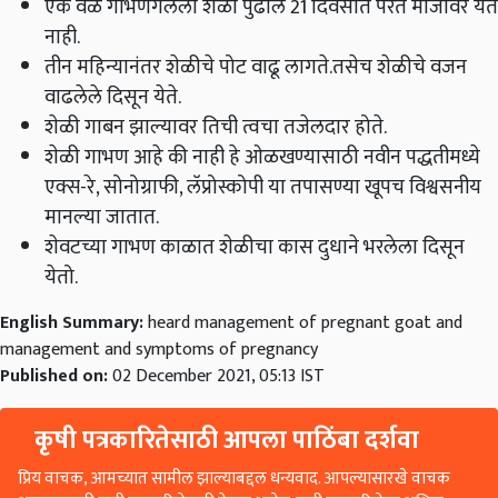
एक वेळ गाभणगेलेली शेळी पुढील 21 दिवसात परत माजावर येत
नाही.
तीन महिन्यानंतर शेळीचे पोट वाढू लागते.तसेच शेळीचे वजन
वाढलेले दिसून येते.
शेळी गाबन झाल्यावर तिची त्वचा तजेलदार होते.
शेळी गाभण आहे की नाही हे ओळखण्यासाठी नवीन पद्धतीमध्ये
एक्स-रे, सोनोग्राफी, लॅप्रोस्कोपी या तपासण्या खूपच विश्वसनीय
मानल्या जातात.
शेवटच्या गाभण काळात शेळीचा कास दुधाने भरलेला दिसून
येतो.
English Summary:
heard management of pregnant goat and
management and symptoms of pregnancy
Published on:
02 December 2021, 05:13 IST
कृषी पत्रकारितेसाठी आपला पाठिंबा दर्शवा
प्रिय वाचक, आमच्यात सामील झाल्याबद्दल धन्यवाद. आपल्यासारखे वाचक