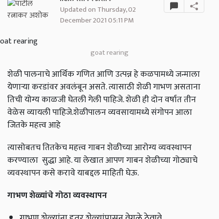
Updated on Thursday, 02
December 2021 05:11 PM
goat rearing
शेळी पालनाचे आर्थिक गणित आणि उत्पन्न हे कळपामध्ये जन्माला
येणार्‍या करडांवर अवलंबून असते. त्यासाठी शेळी गाभण असताना
तिची योग्य काळजी घेतली गेली पाहिजे. शेळी ही दोन वर्षात तीन
वेळेस व्यायली पाहिजे.शेळीपालन व्यवसायामध्ये संगोपन आला
जितके महत्त्व आहे
त्यासोबतच तितकेच महत्त्व गाबन शेळीच्या आरोग्य व्यवस्थापन
करण्याला सुद्धा आहे. या लेखात आपण गाबन शेळीच्या गोठ्याचे
व्यवस्थापन कसे करावे याबद्दल माहिती घेऊ.
गाभण
शेळ्यांचे गोठा व्यवस्थापन
गाभण शेळ्यांना इतर शेळ्यांपासून वेगळे ठेवावे.