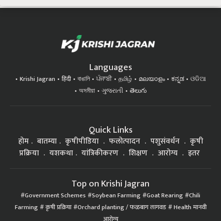
Languages
Krishi Jagran
हिंदी
বাঙালি
ਪੰਜਾਬੀ
தமிழ்
മലയാളം
ಕನ್ನಡ
ଓଡିଆ
অসমীয়া
ગુજરાતી
తెలుగు
Quick Links
होम
बातम्या
कृषीपीडिया
फलोत्पादन
पशुसंवर्धन
कृषी
प्रक्रिया
यशकथा
यांत्रिकीकरण
शिक्षण
आरोग्य
इतर
Top on Krishi Jagran
Government Schemes
Soybean Farming
Goat Rearing
Chili
Farming
कृषी प्रक्रिया
Orchard planting / फळबाग लागवड
Health मानवी
आरोग्य