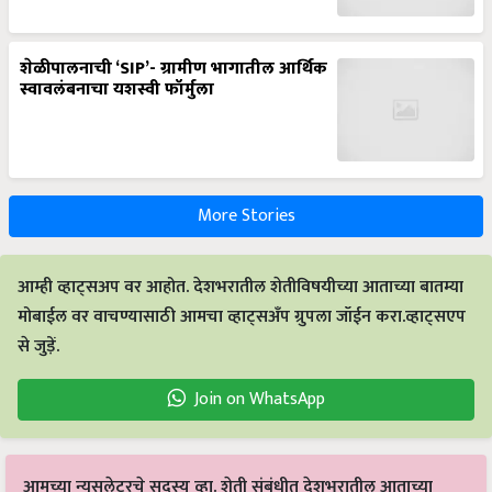
शेळीपालनाची ‘SIP’- ग्रामीण भागातील आर्थिक
स्वावलंबनाचा यशस्वी फॉर्मुला
More Stories
आम्ही व्हाट्सअप वर आहोत. देशभरातील शेतीविषयीच्या आताच्या बातम्या
मोबाईल वर वाचण्यासाठी आमचा व्हाट्सअँप ग्रुपला जॉईन करा.व्हाट्सएप
से जुड़ें.
Join on WhatsApp
आमच्या न्यूसलेटरचे सदस्य व्हा. शेती संबंधीत देशभरातील आताच्या