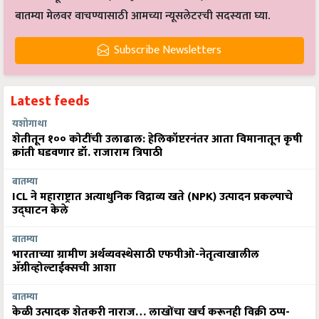
बातम्या मेलवर वाचण्यासाठी आमच्या न्यूसलेटरची सदस्यता घ्या.
Subscribe Newsletters
Latest feeds
यशोगाथा
शेतीतून १०० कोटींची उलाढाल: हेलिकॉप्टरनंतर आता विमानातून कृषी
क्रांती घडवणार डॉ. राजाराम त्रिपाठी
बातम्या
ICL ने महाराष्ट्रात अत्याधुनिक विद्राव्य खते (NPK) उत्पादन प्रकल्पाचे
उद्घाटन केले
बातम्या
भारताच्या ग्रामीण अर्थव्यवस्थेसाठी एफपीओ-नेतृत्वाखालील
अ‍ॅग्रीव्होल्टाईक्सची आशा
बातम्या
केळी उत्पादक शेतकरी नाराज… लाखोंचा खर्च करूनही विक्री ठप्प-