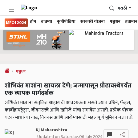
मराठी
होम
बातम्या
कृषीपीडिया
सरकारी योजना
पशुधन
हवामान
MFOI 2024
पशुधन
शोभिवंत माशांना खायला देणे; जन्मापासून प्रौढावस्थेपर्यंत
एक व्यापक मार्गदर्शक
शोभिवंत माशांना संतुलित आहाराची आवश्यकता असते ज्यात प्रथिने, फॅट्स,
कार्बोहायड्रेट्स, जीवनसत्त्वे आणि खनिजे यांचा समावेश असतो. प्रत्येक पोषक
घटक माशांच्या वाढ, विकास आणि आरोग्यासाठी महत्त्वपूर्ण भूमिका बजावतो.
KJ Maharashtra
Updated on Saturday, 06 July 2024