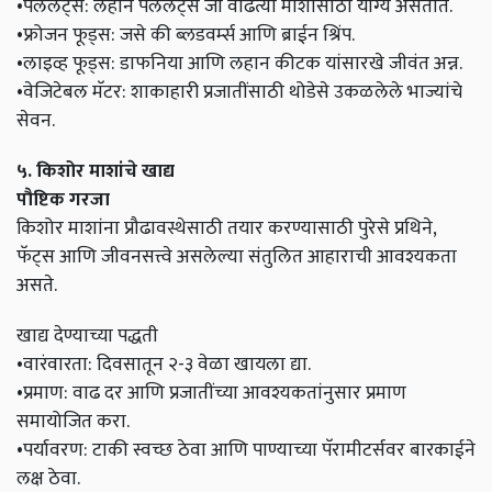
•पेललेट्स: लहान पेललेट्स जी वाढत्या माशांसाठी योग्य असतात.
•फ्रोजन फूड्स: जसे की ब्लडवर्म्स आणि ब्राईन श्रिंप.
•लाइव्ह फूड्स: डाफनिया आणि लहान कीटक यांसारखे जीवंत अन्न.
•वेजिटेबल मॅटर: शाकाहारी प्रजातींसाठी थोडेसे उकळलेले भाज्यांचे
सेवन.
५. किशोर माशांचे खाद्य
पौष्टिक गरजा
किशोर माशांना प्रौढावस्थेसाठी तयार करण्यासाठी पुरेसे प्रथिने,
फॅट्स आणि जीवनसत्त्वे असलेल्या संतुलित आहाराची आवश्यकता
असते.
खाद्य देण्याच्या पद्धती
•वारंवारता: दिवसातून २-३ वेळा खायला द्या.
•प्रमाण: वाढ दर आणि प्रजातींच्या आवश्यकतांनुसार प्रमाण
समायोजित करा.
•पर्यावरण: टाकी स्वच्छ ठेवा आणि पाण्याच्या पॅरामीटर्सवर बारकाईने
लक्ष ठेवा.