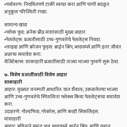
•पर्यावरण: नियमितपणे टाकी स्वच्छ करा आणि पाणी बदलून
अनुकूल परिस्थिती राखा.
सामान्य खाद्य
•फ्लेक फूड: अनेक प्रौढ माशांसाठी मुख्य आहार.
•पेललेट्स: प्रजातीसाठी उच्च-गुणवत्तेचे पेललेट्स निवडा.
•लाइव्ह आणि फ्रोजन फूड्स: ब्राईन श्रिंप, ब्लडवर्म्स आणि इतर जीवंत
अन्नाचा समावेश करा.
वेजिटेबल्स: शाकाहारी प्रजातींसाठी ताज्या भाज्या पुरवणे सुरू ठेवा.
७. विशेष प्रजातींसाठी विशेष आहार
शाकाहारी
आहार: मुख्यतः वनस्पती आधारित. यात शैवाल, उकळलेल्या भाज्या
आणि उच्च-गुणवत्तेचे स्पिरुलिना फ्लेक्स किंवा पेललेट्सचा समावेश
करा.
उदाहरणे: गोल्डफिश, प्लेकोस, आणि काही सिकलिड्स.
मांसाहारी
आहार: प्रथिनाने समृद्ध अन्न. ब्लडवर्म्स, ब्राईन श्रिंप, आणि लहान