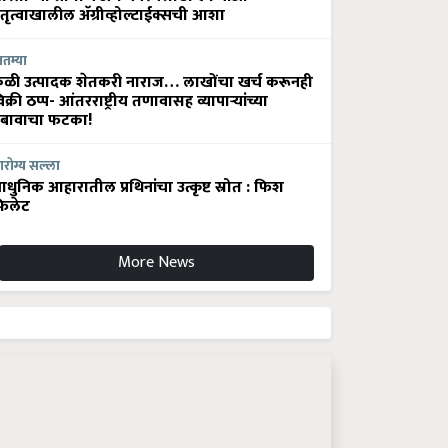
ेतृत्वाखालील अ‍ॅग्रीव्होल्टाईक्सची आशा
ातम्या
ेळी उत्पादक शेतकरी नाराज… लाखोंचा खर्च करूनही
िक्री ठप्प- आंतरराष्ट्रीय तणावासह व्यापाऱ्यांच्या
बावाचा फटका!
रोग्य सल्ला
धुनिक आहारातील प्रथिनांचा उत्कृष्ट स्रोत : फिश
िलेट
More News