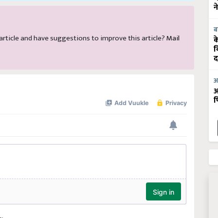
न
ब
s article and have suggestions to improve this article?
Mail
क
व
द
आ
आ
फ