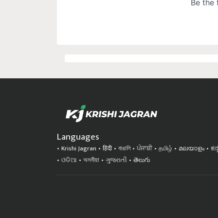
Languages
Krishi Jagran
हिंदी
বাঙালি
ਪੰਜਾਬੀ
தமிழ்
മലയാളം
ಕನ
ଓଡିଆ
অসমীয়া
ગુજરાતી
తెలుగు