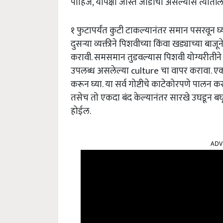
पाहिजे, यापेक्षा जास्त जाडीचा असल्यास त्या
१ फुटापर्यंत कुटी टाकल्यानंतर समान पसरवून घ्
दुसऱ्या व्यक्तीने पिशवीच्या किंवा खड्याच्या बाजून
करावी. समसमान तुडवल्यास पिशवी योग्यरीतीने
उपलब्ध असलेल्या culture चा वापर करावा. एका
करून घ्या. या सर्व गोष्टीचे काटेकोरपणे पालन 
तसेच तो एकदा बंद केल्यानंतर सारखे उघडून बघ
होईल.
ADV