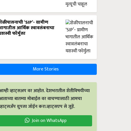
शेळीपालनाची ‘SIP’- ग्रामीण
भागातील आर्थिक स्वावलंबनाचा
यशस्वी फॉर्मुला
More Stories
आम्ही व्हाट्सअप वर आहोत. देशभरातील शेतीविषयीच्या
आताच्या बातम्या मोबाईल वर वाचण्यासाठी आमचा
व्हाट्सअँप ग्रुपला जॉईन करा.व्हाट्सएप से जुड़ें.
Join on WhatsApp