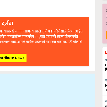
 दर्शवा
ल्यासारखे वाचक आमच्यासाठी कृषी पत्रकारितेसाठी प्रेरणा आहेत.
रामीण भारतातील कानाकोप in्यात शेतकरी आणि लोकांपर्यंत
आवश्यक आहे. आपले प्रत्येक सहकार्य आमच्या भविष्यासाठी मोलाचे
ontribute Now)
य
श
व
ब
I
उ
ब
भ