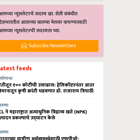
आमच्या न्यूसलेटरचे सदस्य व्हा. शेती संबंधीत
देशभरातील आताच्या बातम्या मेलवर वाचण्यासाठी
आमच्या न्यूसलेटरची सदस्यता घ्या.
Subscribe Newsletters
Latest feeds
शोगाथा
ेतीतून १०० कोटींची उलाढाल: हेलिकॉप्टरनंतर आता
िमानातून कृषी क्रांती घडवणार डॉ. राजाराम त्रिपाठी
ातम्या
CL ने महाराष्ट्रात अत्याधुनिक विद्राव्य खते (NPK)
त्पादन प्रकल्पाचे उद्घाटन केले
ातम्या
ारताच्या ग्रामीण अर्थव्यवस्थेसाठी एफपीओ-