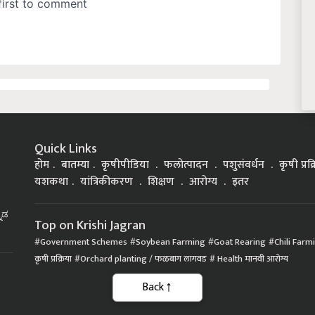
Quick Links
होम
बातम्या
कृषीपीडिया
फलोत्पादन
पशुसंवर्धन
कृषी प्रक
यशकथा
यांत्रिकीकरण
शिक्षण
आरोग्य
इतर
್ನಡ
Top on Krishi Jagran
Government Schemes
Soybean Farming
Goat Rearing
Chili Farm
कृषी प्रक्रिया
Orchard planting / फळबाग लागवड
Health मानवी आरोग्य