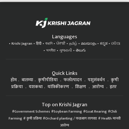
Languages
Krishi Jagran
हिंदी
বাঙালি
ਪੰਜਾਬੀ
தமிழ்
മലയാളം
ಕನ್ನಡ
ଓଡିଆ
অসমীয়া
ગુજરાતી
తెలుగు
Quick Links
होम
बातम्या
कृषीपीडिया
फलोत्पादन
पशुसंवर्धन
कृषी
प्रक्रिया
यशकथा
यांत्रिकीकरण
शिक्षण
आरोग्य
इतर
Top on Krishi Jagran
Government Schemes
Soybean Farming
Goat Rearing
Chili
Farming
कृषी प्रक्रिया
Orchard planting / फळबाग लागवड
Health मानवी
आरोग्य