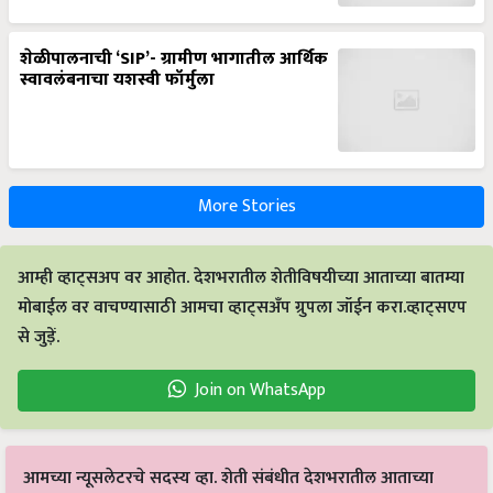
शेळीपालनाची ‘SIP’- ग्रामीण भागातील आर्थिक
स्वावलंबनाचा यशस्वी फॉर्मुला
More Stories
आम्ही व्हाट्सअप वर आहोत. देशभरातील शेतीविषयीच्या आताच्या बातम्या
मोबाईल वर वाचण्यासाठी आमचा व्हाट्सअँप ग्रुपला जॉईन करा.व्हाट्सएप
से जुड़ें.
Join on WhatsApp
आमच्या न्यूसलेटरचे सदस्य व्हा. शेती संबंधीत देशभरातील आताच्या
बातम्या मेलवर वाचण्यासाठी आमच्या न्यूसलेटरची सदस्यता घ्या.