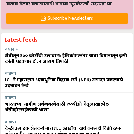
Subscribe Newsletters
Latest feeds
यशोगाथा
शेतीतून १०० कोटींची उलाढाल: हेलिकॉप्टरनंतर आता विमानातून कृषी
क्रांती घडवणार डॉ. राजाराम त्रिपाठी
बातम्या
ICL ने महाराष्ट्रात अत्याधुनिक विद्राव्य खते (NPK) उत्पादन प्रकल्पाचे
उद्घाटन केले
बातम्या
भारताच्या ग्रामीण अर्थव्यवस्थेसाठी एफपीओ-नेतृत्वाखालील
अ‍ॅग्रीव्होल्टाईक्सची आशा
बातम्या
केळी उत्पादक शेतकरी नाराज… लाखोंचा खर्च करूनही विक्री ठप्प-
आंतरराष्ट्रीय तणावासह व्यापाऱ्यांच्या दबावाचा फटका!