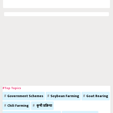
#Top Topics
Government Schemes
Soybean Farming
Goat Rearing
Chili Farming
कृषी प्रक्रिया
Orchard planting / फळबाग लागवड
Health मानवी आरोग्य