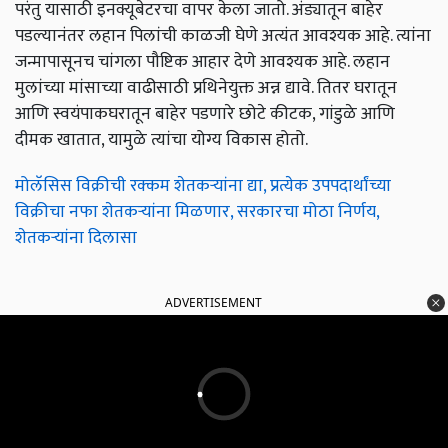
परंतु यासाठी इनक्यूबेटरचा वापर केला जातो. अंड्यातून बाहेर
पडल्यानंतर लहान पिलांची काळजी घेणे अत्यंत आवश्यक आहे. त्यांना
जन्मापासूनच चांगला पौष्टिक आहार देणे आवश्यक आहे. लहान
मुलांच्या मांसाच्या वाढीसाठी प्रथिनेयुक्त अन्न द्यावे. तितर घरातून
आणि स्वयंपाकघरातून बाहेर पडणारे छोटे कीटक, गांडुळे आणि
दीमक खातात, यामुळे त्यांचा योग्य विकास होतो.
मोलॅसिस विक्रीची रक्कम शेतकऱ्यांना द्या, प्रत्येक उपपदार्थांच्या
विक्रीचा नफा शेतकऱ्यांना मिळणार, सरकारचा मोठा निर्णय,
शेतकऱ्यांना दिलासा
ADVERTISEMENT