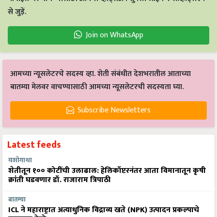
से जुड़ें.
Join on WhatsApp
आमच्या न्यूसलेटरचे सदस्य व्हा. शेती संबंधीत देशभरातील आताच्या
बातम्या मेलवर वाचण्यासाठी आमच्या न्यूसलेटरची सदस्यता घ्या.
Subscribe Newsletters
Latest feeds
यशोगाथा
शेतीतून १०० कोटींची उलाढाल: हेलिकॉप्टरनंतर आता विमानातून कृषी
क्रांती घडवणार डॉ. राजाराम त्रिपाठी
बातम्या
ICL ने महाराष्ट्रात अत्याधुनिक विद्राव्य खते (NPK) उत्पादन प्रकल्पाचे