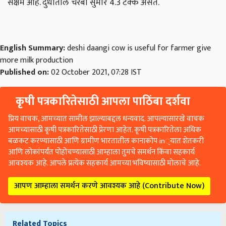
सक्षम आहे. दुधातील चरबी सुमारे 4.3 टक्के असते.
English Summary:
deshi daangi cow is useful for farmer give
more milk production
Published on:
02 October 2021, 07:28 IST
कृषी पत्रकारितेसाठी आपला पाठिंबा दर्शवा
प्रिय वाचक, आमच्यात सामील झाल्याबद्दल धन्यवाद. आपल्यासारखे वाचक
आमच्यासाठी कृषी पत्रकारितेसाठी प्रेरणा आहेत. कृषी पत्रकारितेला अधिक
बळकट करण्यासाठी आणि ग्रामीण भारतातील कानाकोप in्यात शेतकरी
आणि लोकांपर्यंत पोहोचण्यासाठी आम्हाला तुमचे समर्थन किंवा सहकार्य
आवश्यक आहे. आपले प्रत्येक सहकार्य आमच्या भविष्यासाठी मोलाचे आहे.
आपण आम्हाला समर्थन करणे आवश्यक आहे (Contribute Now)
Related Topics