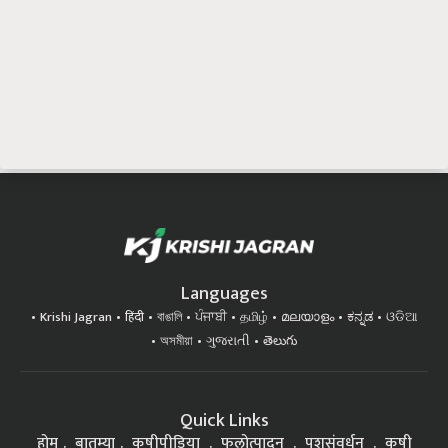
Languages
Krishi Jagran
हिंदी
বাঙালি
ਪੰਜਾਬੀ
தமிழ்
മലയാളം
ಕನ್ನಡ
ଓଡିଆ
অসমীয়া
ગુજરાતી
తెలుగు
Quick Links
होम
बातम्या
कृषीपीडिया
फलोत्पादन
पशुसंवर्धन
कृषी