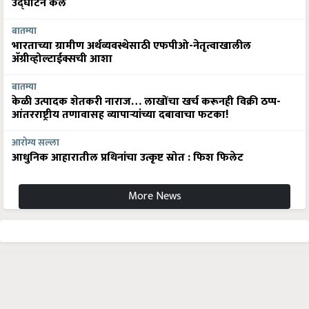
उद्घाटन केले
बातम्या
भारताच्या ग्रामीण अर्थव्यवस्थेसाठी एफपीओ-नेतृत्वाखालील
अ‍ॅग्रीव्होल्टाईक्सची आशा
बातम्या
केळी उत्पादक शेतकरी नाराज… लाखोंचा खर्च करूनही विक्री ठप्प-
आंतरराष्ट्रीय तणावासह व्यापाऱ्यांच्या दबावाचा फटका!
आरोग्य सल्ला
आधुनिक आहारातील प्रथिनांचा उत्कृष्ट स्रोत : फिश फिलेट
More News