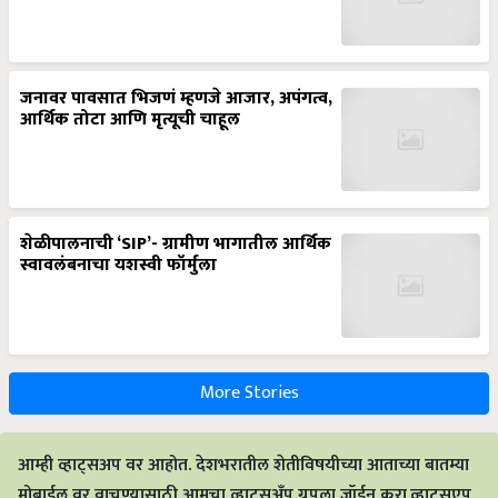
जनावर पावसात भिजणं म्हणजे आजार, अपंगत्व,
आर्थिक तोटा आणि मृत्यूची चाहूल
शेळीपालनाची ‘SIP’- ग्रामीण भागातील आर्थिक
स्वावलंबनाचा यशस्वी फॉर्मुला
More Stories
आम्ही व्हाट्सअप वर आहोत. देशभरातील शेतीविषयीच्या आताच्या बातम्या
मोबाईल वर वाचण्यासाठी आमचा व्हाट्सअँप ग्रुपला जॉईन करा.व्हाट्सएप