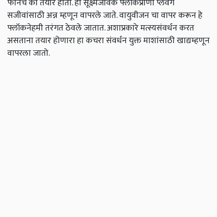
फोनच का तयार होतो. हा सूक्ष्मजैविक फ्लॉकप्राणी प्लवंग
सजीवांसाठी अन्न म्हणून वापरले जाते. वायुवीजन चा वापर करून हे
फ्लॉकनेहमी तरंगत ठेवले जातात. अशाप्रकारे मत्स्यसंवर्धन करत
असताना तयार होणारा हा कचरा संवर्धन युक्त माशांसाठी खाद्यम्हणून
वापरला जातो.