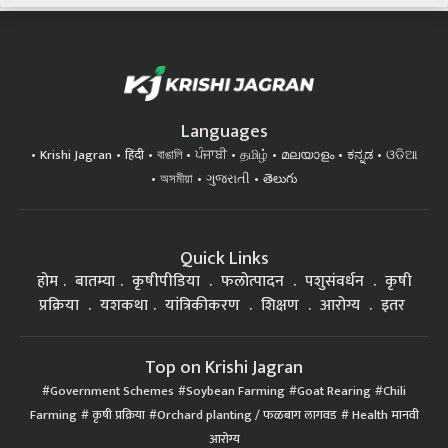
Languages
Krishi Jagran
हिंदी
বাঙালি
ਪੰਜਾਬੀ
தமிழ்
മലയാളം
ಕನ್ನಡ
ଓଡିଆ
অসমীয়া
ગુજરાતી
తెలుగు
Quick Links
होम
बातम्या
कृषीपीडिया
फलोत्पादन
पशुसंवर्धन
कृषी
प्रक्रिया
यशकथा
यांत्रिकीकरण
शिक्षण
आरोग्य
इतर
Top on Krishi Jagran
Government Schemes
Soybean Farming
Goat Rearing
Chili
Farming
कृषी प्रक्रिया
Orchard planting / फळबाग लागवड
Health मानवी
आरोग्य