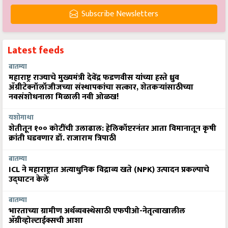
Subscribe Newsletters
Latest feeds
बातम्या
महाराष्ट्र राज्याचे मुख्यमंत्री देवेंद्र फडणवीस यांच्या हस्ते ध्रुव
ॲग्रीटेक्नॉलॉजीजच्या संस्थापकांचा सत्कार, शेतकऱ्यांसाठीच्या
नवसंशोधनाला मिळाली नवी ओळख!
यशोगाथा
शेतीतून १०० कोटींची उलाढाल: हेलिकॉप्टरनंतर आता विमानातून कृषी
क्रांती घडवणार डॉ. राजाराम त्रिपाठी
बातम्या
ICL ने महाराष्ट्रात अत्याधुनिक विद्राव्य खते (NPK) उत्पादन प्रकल्पाचे
उद्घाटन केले
बातम्या
भारताच्या ग्रामीण अर्थव्यवस्थेसाठी एफपीओ-नेतृत्वाखालील
अ‍ॅग्रीव्होल्टाईक्सची आशा