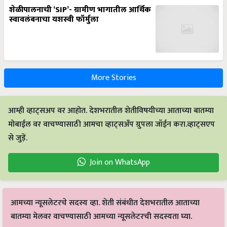
शेळीपालनाची ‘SIP’- ग्रामीण भागातील आर्थिक
स्वावलंबनाचा यशस्वी फॉर्मुला
More Stories
आम्ही व्हाट्सअप वर आहोत. देशभरातील शेतीविषयीच्या आताच्या बातम्या
मोबाईल वर वाचण्यासाठी आमचा व्हाट्सअँप ग्रुपला जॉईन करा.व्हाट्सएप
से जुड़ें.
Join on WhatsApp
आमच्या न्यूसलेटरचे सदस्य व्हा. शेती संबंधीत देशभरातील आताच्या
बातम्या मेलवर वाचण्यासाठी आमच्या न्यूसलेटरची सदस्यता घ्या.