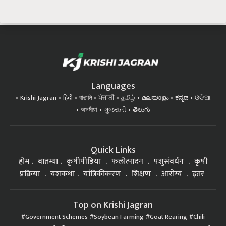
Languages
Krishi Jagran
हिंदी
বাঙালি
ਪੰਜਾਬੀ
தமிழ்
മലയാളം
ಕನ್ನಡ
ଓଡିଆ
অসমীয়া
ગુજરાતી
తెలుగు
Quick Links
होम
बातम्या
कृषीपीडिया
फलोत्पादन
पशुसंवर्धन
कृषी
प्रक्रिया
यशकथा
यांत्रिकीकरण
शिक्षण
आरोग्य
इतर
Top on Krishi Jagran
Government Schemes
Soybean Farming
Goat Rearing
Chili