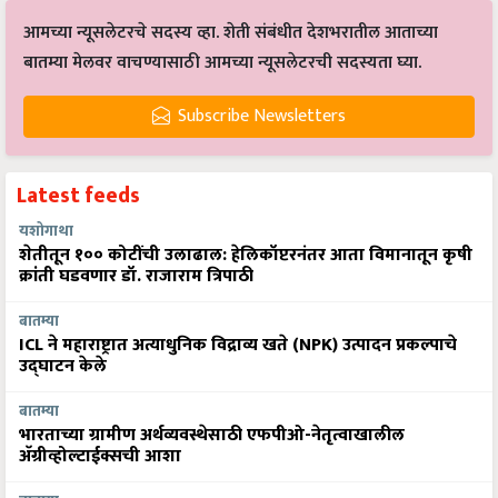
आमच्या न्यूसलेटरचे सदस्य व्हा. शेती संबंधीत देशभरातील आताच्या
बातम्या मेलवर वाचण्यासाठी आमच्या न्यूसलेटरची सदस्यता घ्या.
Subscribe Newsletters
Latest feeds
यशोगाथा
शेतीतून १०० कोटींची उलाढाल: हेलिकॉप्टरनंतर आता विमानातून कृषी
क्रांती घडवणार डॉ. राजाराम त्रिपाठी
बातम्या
ICL ने महाराष्ट्रात अत्याधुनिक विद्राव्य खते (NPK) उत्पादन प्रकल्पाचे
उद्घाटन केले
बातम्या
भारताच्या ग्रामीण अर्थव्यवस्थेसाठी एफपीओ-नेतृत्वाखालील
अ‍ॅग्रीव्होल्टाईक्सची आशा