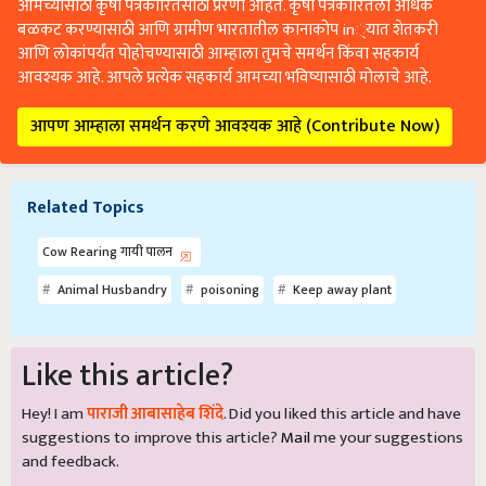
आमच्यासाठी कृषी पत्रकारितेसाठी प्रेरणा आहेत. कृषी पत्रकारितेला अधिक
बळकट करण्यासाठी आणि ग्रामीण भारतातील कानाकोप in्यात शेतकरी
आणि लोकांपर्यंत पोहोचण्यासाठी आम्हाला तुमचे समर्थन किंवा सहकार्य
आवश्यक आहे. आपले प्रत्येक सहकार्य आमच्या भविष्यासाठी मोलाचे आहे.
आपण आम्हाला समर्थन करणे आवश्यक आहे (Contribute Now)
Related Topics
Cow Rearing गायी पालन
Animal Husbandry
poisoning
Keep away plant
Like this article?
Hey! I am
पाराजी आबासाहेब शिंदे
. Did you liked this article and have
suggestions to improve this article?
Mail
me your suggestions
and feedback.