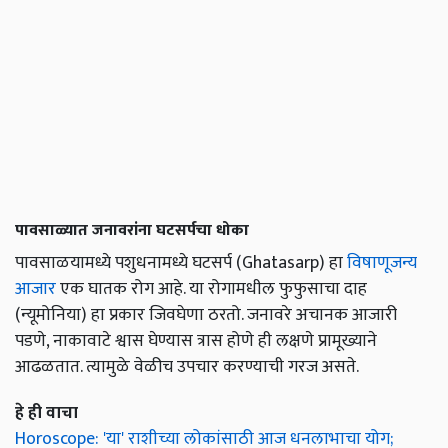
पावसाळ्यात जनावरांना घटसर्पचा धोका
पावसाळयामध्ये पशुधनामध्ये घटसर्प (Ghatasarp) हा
विषाणूजन्य
आजार
एक घातक रोग आहे. या रोगामधील फुफुसाचा दाह
(न्यूमोनिया) हा प्रकार जिवघेणा ठरतो. जनावरे अचानक आजारी
पडणे, नाकावाटे श्वास घेण्यास त्रास होणे ही लक्षणे प्रामूख्याने
आढळतात. त्यामुळे वेळीच उपचार करण्याची गरज असते.
हे ही वाचा
Horoscope: 'या' राशीच्या लोकांसाठी आज धनलाभाचा योग;