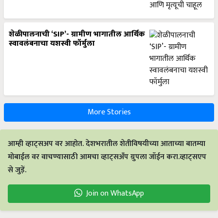
शेळीपालनाची ‘SIP’- ग्रामीण भागातील आर्थिक
स्वावलंबनाचा यशस्वी फॉर्मुला
More Stories
आम्ही व्हाट्सअप वर आहोत. देशभरातील शेतीविषयीच्या आताच्या बातम्या
मोबाईल वर वाचण्यासाठी आमचा व्हाट्सअँप ग्रुपला जॉईन करा.व्हाट्सएप
से जुड़ें.
Join on WhatsApp