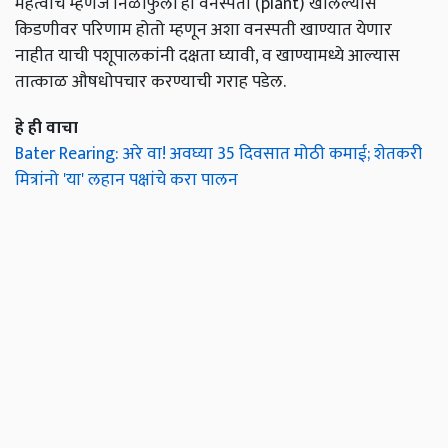
महत्वाचे म्हणजे निळीफुली ही वनस्पती (plant) खालल्यास
किडणीवर परिणाम होतो म्हणून अशा वनस्पती खाण्यात येणार
नाहीत याची पशूपालकांनी दक्षता घ्यावी, व खाण्यामध्ये आल्यास
तात्काळ औषधोपचार करण्याची गराह पडेल.
हे ही वाचा
Bater Rearing: अरे वा! अवघ्या 35 दिवसात मोठी कमाई; शेतकरी
मित्रांनो 'या' लहान पक्षांचे करा पालन