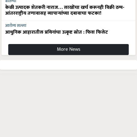
बातम्या
केळी उत्पादक शेतकरी नाराज… लाखोंचा खर्च करूनही विक्री ठप्प-
आंतरराष्ट्रीय तणावासह व्यापाऱ्यांच्या दबावाचा फटका!
आरोग्य सल्ला
आधुनिक आहारातील प्रथिनांचा उत्कृष्ट स्रोत : फिश फिलेट
More News