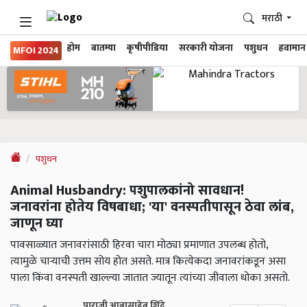
मराठी
होम
बातम्या
कृषीपीडिया
सरकारी योजना
पशुधन
हवामान
MFOI 2024
पशुधन
Animal Husbandry: पशुपालकांनो सावधान!
जनावरांना होतेय विषबाधा; 'या' वनस्पतीपासून ठेवा लांब,
जाणून घ्या
पावसाळ्यात जनावरांसाठी हिरवा चारा मोठ्या प्रमाणात उपलब्ध होतो,
त्यामुळे चाऱ्याची उत्तम सोय होत असते. मात्र कित्येकदा जनावरांकडून असा
पाला किंवा वनस्पती खाल्ल्या जातात ज्यातून त्यांच्या जीवाला धोका असतो.
पाराजी आबासाहेब शिंदे