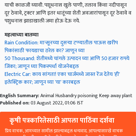
याची काळजी घ्‍यावी. पशूधनास खुले पाणी, तलाव किंवा नदीपासून
दूर ठेवावे, ट्रक्टर आणि इतर धातूंच्या शेती अवजारांपासून दूर ठेवावे व
पशुधनास झाडाखाली जमा होऊ देऊ नये.
महत्वाच्या बातम्या
Rain Condition: मान्सूनच्या दुसऱ्या टप्प्यातील पाऊस खरीप
पिकांसाठी फायद्याचा ठरेल का? जाणून घ्या
50 Thousand: शेतीमध्ये चांगले उत्पादन घ्या आणि 50 हजार रुपये
जिंका; जाणून घ्या पिकस्पर्धा योजनेबद्दल
Electric Car: काय सांगता! एका चार्जमध्ये जास्त रेंज देतेय 'ही'
इलेक्ट्रिक कार; जाणून घ्या 'या' कारबद्दल
English Summary:
Animal Husbandry poisoning Keep away plant
Published on:
03 August 2022, 01:06 IST
कृषी पत्रकारितेसाठी आपला पाठिंबा दर्शवा
प्रिय वाचक, आमच्यात सामील झाल्याबद्दल धन्यवाद. आपल्यासारखे वाचक