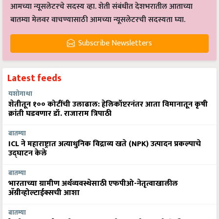
आमच्या न्यूसलेटरचे सदस्य व्हा. शेती संबंधीत देशभरातील आताच्या
बातम्या मेलवर वाचण्यासाठी आमच्या न्यूसलेटरची सदस्यता घ्या.
Subscribe Newsletters
Latest feeds
यशोगाथा
शेतीतून १०० कोटींची उलाढाल: हेलिकॉप्टरनंतर आता विमानातून कृषी
क्रांती घडवणार डॉ. राजाराम त्रिपाठी
बातम्या
ICL ने महाराष्ट्रात अत्याधुनिक विद्राव्य खते (NPK) उत्पादन प्रकल्पाचे
उद्घाटन केले
बातम्या
भारताच्या ग्रामीण अर्थव्यवस्थेसाठी एफपीओ-नेतृत्वाखालील
अ‍ॅग्रीव्होल्टाईक्सची आशा
बातम्या