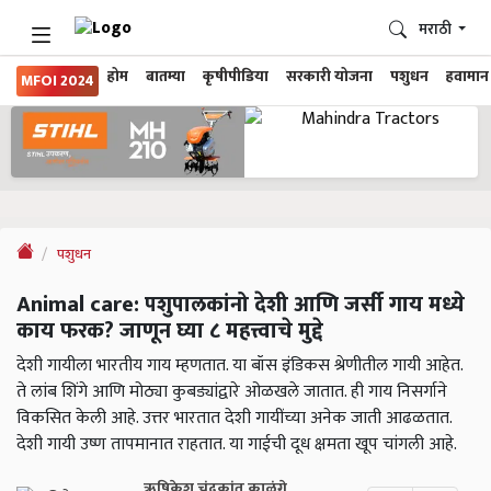
मराठी
होम
बातम्या
कृषीपीडिया
सरकारी योजना
पशुधन
हवामान
MFOI 2024
पशुधन
Animal care: पशुपालकांनो देशी आणि जर्सी गाय मध्ये
काय फरक? जाणून घ्या ८ महत्त्वाचे मुद्दे
देशी गायीला भारतीय गाय म्हणतात. या बॉस इंडिकस श्रेणीतील गायी आहेत.
ते लांब शिंगे आणि मोठ्या कुबड्यांद्वारे ओळखले जातात. ही गाय निसर्गाने
विकसित केली आहे. उत्तर भारतात देशी गायींच्या अनेक जाती आढळतात.
देशी गायी उष्ण तापमानात राहतात. या गाईची दूध क्षमता खूप चांगली आहे.
ऋषिकेश चंद्रकांत काळंगे