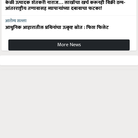
केळी उत्पादक शेतकरी नाराज… लाखोंचा खर्च करूनही विक्री ठप्प-
आंतरराष्ट्रीय तणावासह व्यापाऱ्यांच्या दबावाचा फटका!
आरोग्य सल्ला
आधुनिक आहारातील प्रथिनांचा उत्कृष्ट स्रोत : फिश फिलेट
More News