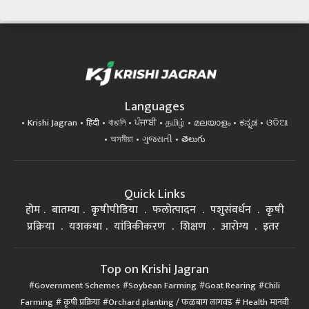
Languages
Krishi Jagran
हिंदी
বাঙালি
ਪੰਜਾਬੀ
தமிழ்
മലയാളം
ಕನ್ನಡ
ଓଡିଆ
অসমীয়া
ગુજરાતી
తెలుగు
Quick Links
होम
बातम्या
कृषीपीडिया
फलोत्पादन
पशुसंवर्धन
कृषी
प्रक्रिया
यशकथा
यांत्रिकीकरण
शिक्षण
आरोग्य
इतर
Top on Krishi Jagran
Government Schemes
Soybean Farming
Goat Rearing
Chili
Farming
कृषी प्रक्रिया
Orchard planting / फळबाग लागवड
Health मानवी