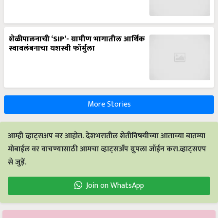
शेळीपालनाची ‘SIP’- ग्रामीण भागातील आर्थिक
स्वावलंबनाचा यशस्वी फॉर्मुला
More Stories
आम्ही व्हाट्सअप वर आहोत. देशभरातील शेतीविषयीच्या आताच्या बातम्या
मोबाईल वर वाचण्यासाठी आमचा व्हाट्सअँप ग्रुपला जॉईन करा.व्हाट्सएप
से जुड़ें.
Join on WhatsApp