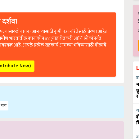
 दर्शवा
ल्यासारखे वाचक आमच्यासाठी कृषी पत्रकारितेसाठी प्रेरणा आहेत.
रामीण भारतातील कानाकोप in्यात शेतकरी आणि लोकांपर्यंत
आवश्यक आहे. आपले प्रत्येक सहकार्य आमच्या भविष्यासाठी मोलाचे
ontribute Now)
ब
म
ध
श
 गाय
य
श
व
ब
rticle and have suggestions to improve this article?
Mail
me