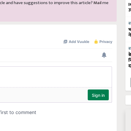
I
उ
ब
भ
न
ब
क
व
द