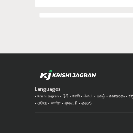
Languages
Krishi Jagran
हिंदी
বাঙালি
ਪੰਜਾਬੀ
தமிழ்
മലയാളം
ಕನ
ଓଡିଆ
অসমীয়া
ગુજરાતી
తెలుగు