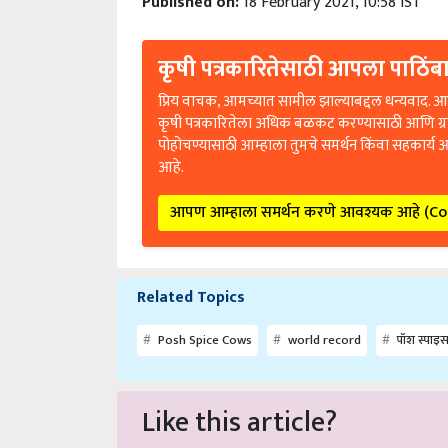
कृषी पत्रकारितेसाठी आपला पाठिंबा
प्रिय वाचक, आमच्यात सामील झाल्याबद्दल धन्यवाद. आप
कृषी पत्रकारितेला अधिक बळकट करण्यासाठी आणि ग्
पोहोचण्यासाठी आम्हाला तुमचे समर्थन किंवा सहकार्य 
आहे.
आपण आम्हाला समर्थन करणे आवश्यक आहे (C
Related Topics
Posh Spice Cows
world record
पॉश स्पाइस
Like this article?
Hey! I am
भरत भास्कर जाधव
. Did you liked this a