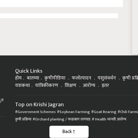
Quick Links
होम
बातम्या
कृषीपीडिया
फलोत्पादन
पशुसंवर्धन
कृषी प्रक
यशकथा
यांत्रिकीकरण
शिक्षण
आरोग्य
इतर
್ನಡ
Top on Krishi Jagran
Government Schemes
Soybean Farming
Goat Rearing
Chili Farm
कृषी प्रक्रिया
Orchard planting / फळबाग लागवड
Health मानवी आरोग्य
Back