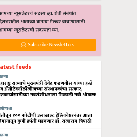
आमच्या न्यूसलेटरचे सदस्य व्हा. शेती संबंधीत
देशभरातील आताच्या बातम्या मेलवर वाचण्यासाठी
आमच्या न्यूसलेटरची सदस्यता घ्या.
Subscribe Newsletters
Latest feeds
ातम्या
हाराष्ट्र राज्याचे मुख्यमंत्री देवेंद्र फडणवीस यांच्या हस्ते
्रुव ॲग्रीटेक्नॉलॉजीजच्या संस्थापकांचा सत्कार,
ेतकऱ्यांसाठीच्या नवसंशोधनाला मिळाली नवी ओळख!
शोगाथा
ेतीतून १०० कोटींची उलाढाल: हेलिकॉप्टरनंतर आता
िमानातून कृषी क्रांती घडवणार डॉ. राजाराम त्रिपाठी
ातम्या