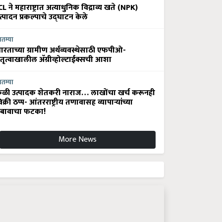
CL ने महाराष्ट्रात अत्याधुनिक विद्राव्य खते (NPK)
त्पादन प्रकल्पाचे उद्घाटन केले
ातम्या
ारताच्या ग्रामीण अर्थव्यवस्थेसाठी एफपीओ-
ेतृत्वाखालील अ‍ॅग्रीव्होल्टाईक्सची आशा
ातम्या
ेळी उत्पादक शेतकरी नाराज… लाखोंचा खर्च करूनही
िक्री ठप्प- आंतरराष्ट्रीय तणावासह व्यापाऱ्यांच्या
बावाचा फटका!
More News