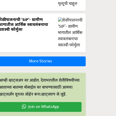
शेळीपालनाची ‘SIP’- ग्रामीण
भागातील आर्थिक स्वावलंबनाचा
यशस्वी फॉर्मुला
More Stories
आम्ही व्हाट्सअप वर आहोत. देशभरातील शेतीविषयीच्या
आताच्या बातम्या मोबाईल वर वाचण्यासाठी आमचा
व्हाट्सअँप ग्रुपला जॉईन करा.व्हाट्सएप से जुड़ें.
Join on WhatsApp