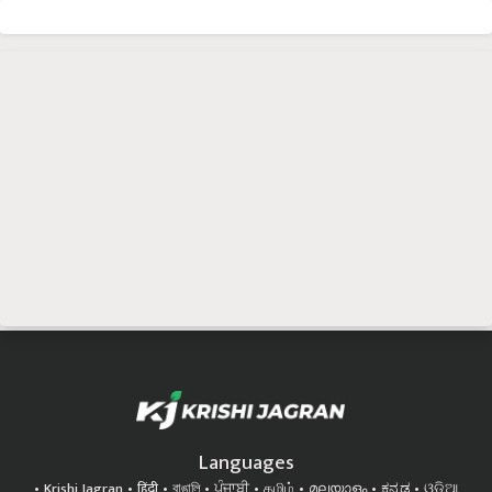
Languages
Krishi Jagran
हिंदी
বাঙালি
ਪੰਜਾਬੀ
தமிழ்
മലയാളം
ಕನ್ನಡ
ଓଡିଆ