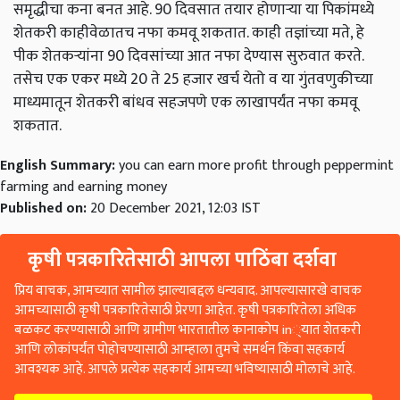
समृद्धीचा कना बनत आहे. 90 दिवसात तयार होणाऱ्या या पिकांमध्ये
शेतकरी काहीवेळातच नफा कमवू शकतात. काही तज्ञांच्या मते, हे
पीक शेतकऱ्यांना 90 दिवसांच्या आत नफा देण्यास सुरुवात करते.
तसेच एक एकर मध्ये 20 ते 25 हजार खर्च येतो व या गुंतवणुकीच्या
माध्यमातून शेतकरी बांधव सहजपणे एक लाखापर्यंत नफा कमवू
शकतात.
English Summary:
you can earn more profit through peppermint
farming and earning money
Published on:
20 December 2021, 12:03 IST
कृषी पत्रकारितेसाठी आपला पाठिंबा दर्शवा
प्रिय वाचक, आमच्यात सामील झाल्याबद्दल धन्यवाद. आपल्यासारखे वाचक
आमच्यासाठी कृषी पत्रकारितेसाठी प्रेरणा आहेत. कृषी पत्रकारितेला अधिक
बळकट करण्यासाठी आणि ग्रामीण भारतातील कानाकोप in्यात शेतकरी
आणि लोकांपर्यंत पोहोचण्यासाठी आम्हाला तुमचे समर्थन किंवा सहकार्य
आवश्यक आहे. आपले प्रत्येक सहकार्य आमच्या भविष्यासाठी मोलाचे आहे.