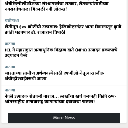
ॲग्रीटेक्नॉलॉजीजच्या संस्थापकांचा सत्कार, शेतकऱ्यांसाठीच्या
नवसंशोधनाला मिळाली नवी ओळख!
यशोगाथा
शेतीतून १०० कोटींची उलाढाल: हेलिकॉप्टरनंतर आता विमानातून कृषी
क्रांती घडवणार डॉ. राजाराम त्रिपाठी
बातम्या
ICL ने महाराष्ट्रात अत्याधुनिक विद्राव्य खते (NPK) उत्पादन प्रकल्पाचे
उद्घाटन केले
बातम्या
भारताच्या ग्रामीण अर्थव्यवस्थेसाठी एफपीओ-नेतृत्वाखालील
अ‍ॅग्रीव्होल्टाईक्सची आशा
बातम्या
केळी उत्पादक शेतकरी नाराज… लाखोंचा खर्च करूनही विक्री ठप्प-
आंतरराष्ट्रीय तणावासह व्यापाऱ्यांच्या दबावाचा फटका!
More News