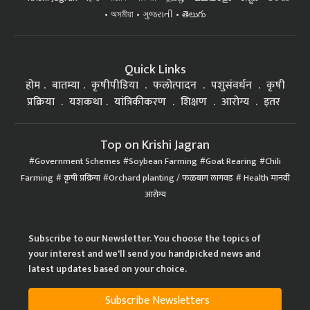
অসমীয়া
ગુજરાતી
తెలుగు
Quick Links
होम
बातम्या
कृषीपीडिया
फलोत्पादन
पशुसंवर्धन
कृषी
प्रक्रिया
यशकथा
यांत्रिकीकरण
शिक्षण
आरोग्य
इतर
Top on Krishi Jagran
Government Schemes
Soybean Farming
Goat Rearing
Chili
Farming
कृषी प्रक्रिया
Orchard planting / फळबाग लागवड
Health मानवी
आरोग्य
Subscribe to our Newsletter. You choose the topics of
your interest and we'll send you handpicked news and
latest updates based on your choice.
Subscribe Newsletters