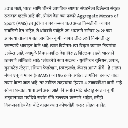
2018 मध्ये, भारत आणि चीनने जागतिक व्यापार संघटनेला दिलेल्या संयुक्त
ठरावात म्हटले आहे की, श्रीमंत देश ज्या प्रकारे Aggregate Messrs of
Sport (AMS) तरतुदीचा वापर करून 160 अब्ज किमतीची 'व्यापार
सबसिडी देत ​​आहेत, ते थांबवले पाहिजे. जा. भारताने सप्टेंबर २०२१ च्या
आपल्या ताज्या पत्रात जागतिक कृषी व्यापारातील अशी विसंगती दूर
करण्याचे आवाहन केले आहे. त्यात विशेषत: त्या विकृत व्यापार नियमांचा
उल्लेख आहे, ज्यामुळे विकसनशील देशांविरुद्ध शिल्लक राहते. भारताने
ठामपणे सांगितले आहे: "संघटनेचे सात सदस्य - युरोपियन युनियन, जपान,
युनायटेड स्टेट्स, रशियन फेडरेशन, स्वित्झर्लंड, कॅनडा आणि नॉर्वे - हे अंतिम
बंधन एकूण मापन (FBAMS) च्या 96 टक्के आहेत. जागतिक हक्क." वाटा
तयार केला जात आहे, तर उर्वरित सदस्यांचा हिस्सा 4 टक्क्यांपेक्षा कमी आहे.
सोप्या शब्दात, याचा अर्थ असा आहे की सर्वात मोठे खेळाडू स्वतःच कृषी
अनुदानाच्या मर्यादेचे सर्वात मोठे उल्लंघन करणारे आहेत, तरीही
विकसनशील देश बोटे दाखवण्यात कोणतीही कसर सोडत नाहीत.