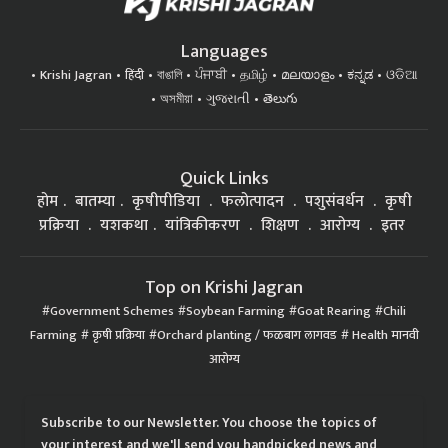
Languages
Krishi Jagran
हिंदी
বাঙালি
ਪੰਜਾਬੀ
தமிழ்
മലയാളം
ಕನ್ನಡ
ଓଡିଆ
অসমীয়া
ગુજરાતી
తెలుగు
Quick Links
होम
बातम्या
कृषीपीडिया
फलोत्पादन
पशुसंवर्धन
कृषी
प्रक्रिया
यशकथा
यांत्रिकीकरण
शिक्षण
आरोग्य
इतर
Top on Krishi Jagran
Government Schemes
Soybean Farming
Goat Rearing
Chili
Farming
कृषी प्रक्रिया
Orchard planting / फळबाग लागवड
Health मानवी
आरोग्य
Subscribe to our Newsletter. You choose the topics of
your interest and we'll send you handpicked news and