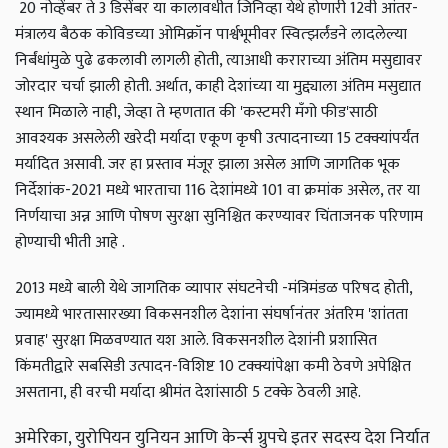
20 नोव्हेंबर ते 3 डिसेंबर या कालावधीत जिनिव्हा येथे होणारी 12वी आंतर-
मंत्रालय बैठक कोविडच्या ओमिक्रॉन पार्श्वभूमीवर स्वित्झर्लंडने लादलेल्या
निर्बंधांमुळे पुढे ढकलावी लागली होती, त्याआधी कराराच्या अंतिम मसुद्यावर
जोरदार चर्चा झाली होती. अर्थात, काही देशांच्या या मुद्द्याला अंतिम मसुद्यात
स्थान मिळाले नाही, जेव्हा ते म्हणतात की 'कस्टमरी मँगो फीड'साठी
आवश्यक असलेली खरेदी मर्यादा एकूण कृषी उत्पादनाच्या 15 टक्क्यांपर्यंत
मर्यादित असावी. जर हा प्रस्ताव मंजूर झाला असेल आणि जागतिक भूक
निर्देशांक-2021 मध्ये भारताचा 116 देशांमध्ये 101 वा क्रमांक असेल, तर या
निर्णयाचा अन्न आणि पोषण सुरक्षा सुनिश्चित करण्यावर चिंताजनक परिणाम
होण्याची भीती आहे .
2013 मध्ये बाली येथे जागतिक व्यापार संघटनेची -मंत्रिमंडळ परिषद होती,
ज्यामध्ये भारतासारख्या विकसनशील देशांना संघर्षानंतर अंतरिम 'शांतता
प्रवाह' सुरक्षा मिळवण्यात यश आले. विकसनशील देशांनी प्रशासित
किंमतीद्वारे सबसिडी उत्पादन-विशिष्ट 10 टक्क्यांपेक्षा कमी ठेवणे अपेक्षित
असताना, ही वरची मर्यादा श्रीमंत देशांसाठी 5 टक्के ठेवली आहे.
अमेरिका, युरोपियन युनियन आणि केर्न्स ग्रुपचे इतर सदस्य देश निर्यात