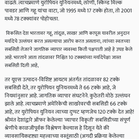
वाढले. त्याचप्रमाणे युरोपियन युनियनमध्ये, लोणी, स्किम्ड मिल्क
पावडर आणि गहू यांचा वाटा, जो 1995 मध्ये 17 टक्के होता, तो 2001
मध्ये 78 टक्क्यांवर पोहोचला.
विकसित देश भारतावर गहू, तांदूळ, साखर आणि कापूस यावरील अनुदान
मर्यादेचे उल्लंघन करत असल्याचा आरोप करत असताना, त्यांच्या स्वतःच्या
सबसिडी लेजरने जागतिक व्यापार व्यवस्था किती पक्षपाती आहे हे उघड केले
आहे. भारताने आता तांदळावर निश्चित 10 टक्क्यांच्या मर्यादेपेक्षा जास्त
सबसिडी दिली आहे,
तर यूएस उत्पादन-विशिष्ट आयटम अंतर्गत तांदळावर 82 टक्के
सबसिडी देते, तर युरोपियन युनियनमध्ये ते 66 टक्के आहे, जे
नियमांनुसार आहे. जागतिक व्यापार संघटनेने. कुठेतरी मोठे उल्लंघन
झाले आहे. त्याचप्रमाणे अमेरिकेची साखरेवरची सबसिडी 66 टक्के
आहे, तर युरोपियन युनियन त्याच्या दुप्पट म्हणजेच 120 टक्के देत आहे!
श्रीमंत देशांद्वारे ऑफर केलेल्या 'व्यापार विकृती' सबसिडीच्या संपूर्ण
श्रेणीचे काळजीपूर्वक विश्लेषण केल्यास हे दिसून येते की
व्यावसायिकदृष्ट्या महत्त्वाच्या वस्तूंसाठी (अगदी प्रक्रिया केलेल्या