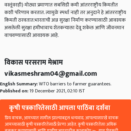
वस्तूंवरही) मोठ्या प्रमाणात सबसिडी कमी आंतरराष्ट्रीय किमतीत
कशी परिणाम करतात. त्यामुळे स्पर्धा नाही तर अनुदाने हे आंतरराष्ट्रीय
किमती ठरवतात.भारताची अन्न सुरक्षा निर्माण करण्यासाठी आवश्यक
असलेली सुरक्षा हमीभावाच शेतकऱ्याला देवू शकेल आणि जीवनमान
वाचवण्यासाठी आवश्यक आहे.
विकास परसराम मेश्राम
vikasmeshram04@gmail.com
English Summary:
WTO barriers to farmer guarantees.
Published on:
19 December 2021, 02:10 IST
कृषी पत्रकारितेसाठी आपला पाठिंबा दर्शवा
प्रिय वाचक, आमच्यात सामील झाल्याबद्दल धन्यवाद. आपल्यासारखे वाचक
आमच्यासाठी कृषी पत्रकारितेसाठी प्रेरणा आहेत. कृषी पत्रकारितेला अधिक
बळकट करण्यासाठी आणि ग्रामीण भारतातील कानाकोप in्यात शेतकरी