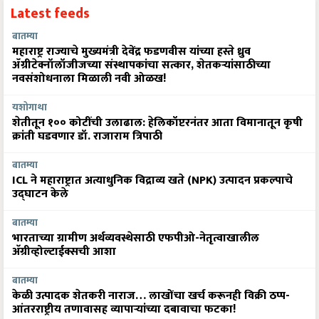
Latest feeds
बातम्या
महाराष्ट्र राज्याचे मुख्यमंत्री देवेंद्र फडणवीस यांच्या हस्ते ध्रुव
ॲग्रीटेक्नॉलॉजीजच्या संस्थापकांचा सत्कार, शेतकऱ्यांसाठीच्या
नवसंशोधनाला मिळाली नवी ओळख!
यशोगाथा
शेतीतून १०० कोटींची उलाढाल: हेलिकॉप्टरनंतर आता विमानातून कृषी
क्रांती घडवणार डॉ. राजाराम त्रिपाठी
बातम्या
ICL ने महाराष्ट्रात अत्याधुनिक विद्राव्य खते (NPK) उत्पादन प्रकल्पाचे
उद्घाटन केले
बातम्या
भारताच्या ग्रामीण अर्थव्यवस्थेसाठी एफपीओ-नेतृत्वाखालील
अ‍ॅग्रीव्होल्टाईक्सची आशा
बातम्या
केळी उत्पादक शेतकरी नाराज… लाखोंचा खर्च करूनही विक्री ठप्प-
आंतरराष्ट्रीय तणावासह व्यापाऱ्यांच्या दबावाचा फटका!