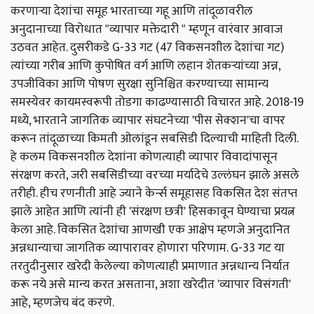
करणार्‍या देशांचा समूह भारताच्या गहू आणि तांदूळावरील
अनुदानाच्या विरोधात "व्यापार मक्तेदारी " म्हणून वारंवार आवाज
उठवत आहेत. दुसरीकडे G-33 गट (47 विकसनशील देशांचा गट)
त्यांच्या गरीब आणि कुपोषित वर्ग आणि लहान शेतकर्‍यांच्या अन्न,
उपजीविका आणि पोषण सुरक्षा सुनिश्चित करण्याच्या सामान्य
समस्येवर कायमस्वरूपी तोडगा काढण्यासाठी विचारत आहे. 2018-19
मध्ये, भारताने जागतिक व्यापार संघटनेच्या 'पीस सेक्शन'चा वापर
करून तांदूळाच्या किमती ओलांडून सबसिडी दिल्याची माहिती दिली.
हे कलम विकसनशील देशांना कोणत्याही व्यापार विवादांपासून
संरक्षण करते, जरी सबसिडीच्या वरच्या मर्यादेचे उल्लंघन झाले असले
तरीही. हीच रणनीती आहे ज्याने केर्न्स समूहासह विकसित देश संतप्त
झाले आहेत आणि त्यांनी ही 'संरक्षण छत्री' हिसकावून घेण्याचा प्रयत्न
केला आहे. विकसित देशांचा आणखी एक आक्षेप म्हणजे अनुदानित
अन्नधान्याचा जागतिक व्यापारावर होणारा परिणाम. G-33 गट या
तरतुदीनुसार खरेदी केलेल्या कोणत्याही प्रमाणात अन्नधान्य निर्यात
करू नये असे मान्य करत असताना, अशा खरेदीत 'व्यापार विसंगती'
आहे, म्हणजेच बंद करणे.