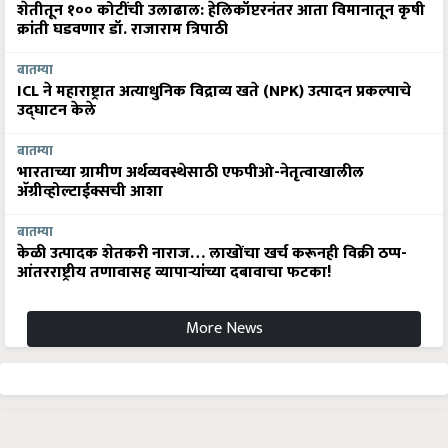
शेतीतून १०० कोटींची उलाढाल: हेलिकॉप्टरनंतर आता विमानातून कृषी
क्रांती घडवणार डॉ. राजाराम त्रिपाठी
बातम्या
ICL ने महाराष्ट्रात अत्याधुनिक विद्राव्य खते (NPK) उत्पादन प्रकल्पाचे
उद्घाटन केले
बातम्या
भारताच्या ग्रामीण अर्थव्यवस्थेसाठी एफपीओ-नेतृत्वाखालील
अ‍ॅग्रीव्होल्टाईक्सची आशा
बातम्या
केळी उत्पादक शेतकरी नाराज… लाखोंचा खर्च करूनही विक्री ठप्प-
आंतरराष्ट्रीय तणावासह व्यापाऱ्यांच्या दबावाचा फटका!
More News