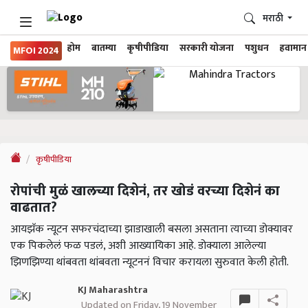
मराठी
होम
बातम्या
कृषीपीडिया
सरकारी योजना
पशुधन
हवामान
MFOI 2024
कृषीपीडिया
रोपांची मुळं खालच्या दिशेनं, तर खोडं वरच्या दिशेनं का
वाढतात?
आयझॅक न्यूटन सफरचंदाच्या झाडाखाली बसला असताना त्याच्या डोक्यावर
एक पिकलेलं फळ पडलं, अशी आख्यायिका आहे. डोक्याला आलेल्या
झिणझिण्या थांबवता थांबवता न्यूटननं विचार करायला सुरुवात केली होती.
KJ Maharashtra
Updated on Friday, 19 November