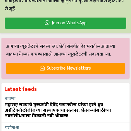
मोबाईल वर वाचण्यासाठी आमचा व्हाट्सअँप ग्रुपला जॉईन करा.व्हाट्सएप
से जुड़ें.
Join on WhatsApp
आमच्या न्यूसलेटरचे सदस्य व्हा. शेती संबंधीत देशभरातील आताच्या
बातम्या मेलवर वाचण्यासाठी आमच्या न्यूसलेटरची सदस्यता घ्या.
Subscribe Newsletters
Latest feeds
बातम्या
महाराष्ट्र राज्याचे मुख्यमंत्री देवेंद्र फडणवीस यांच्या हस्ते ध्रुव
ॲग्रीटेक्नॉलॉजीजच्या संस्थापकांचा सत्कार, शेतकऱ्यांसाठीच्या
नवसंशोधनाला मिळाली नवी ओळख!
यशोगाथा