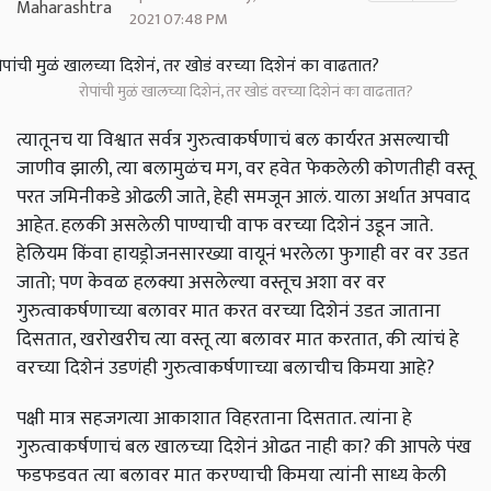
2021 07:48 PM
रोपांची मुळं खालच्या दिशेनं, तर खोडं वरच्या दिशेनं का वाढतात?
त्यातूनच या विश्वात सर्वत्र गुरुत्वाकर्षणाचं बल कार्यरत असल्याची
जाणीव झाली, त्या बलामुळंच मग, वर हवेत फेकलेली कोणतीही वस्तू
परत जमिनीकडे ओढली जाते, हेही समजून आलं. याला अर्थात अपवाद
आहेत. हलकी असलेली पाण्याची वाफ वरच्या दिशेनं उडून जाते.
हेलियम किंवा हायड्रोजनसारख्या वायूनं भरलेला फुगाही वर वर उडत
जातो; पण केवळ हलक्या असलेल्या वस्तूच अशा वर वर
गुरुत्वाकर्षणाच्या बलावर मात करत वरच्या दिशेनं उडत जाताना
दिसतात, खरोखरीच त्या वस्तू त्या बलावर मात करतात, की त्यांचं हे
वरच्या दिशेनं उडणंही गुरुत्वाकर्षणाच्या बलाचीच किमया आहे?
पक्षी मात्र सहजगत्या आकाशात विहरताना दिसतात. त्यांना हे
गुरुत्वाकर्षणाचं बल खालच्या दिशेनं ओढत नाही का? की आपले पंख
फडफडवत त्या बलावर मात करण्याची किमया त्यांनी साध्य केली