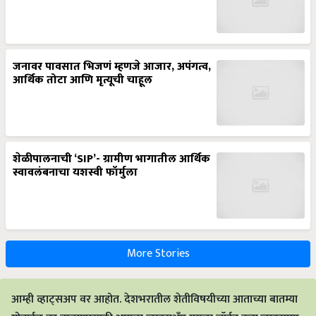
जनावर पावसात भिजणं म्हणजे आजार, अपंगत्व,
आर्थिक तोटा आणि मृत्यूची चाहूल
शेळीपालनाची ‘SIP’- ग्रामीण भागातील आर्थिक
स्वावलंबनाचा यशस्वी फॉर्मुला
More Stories
आम्ही व्हाट्सअप वर आहोत. देशभरातील शेतीविषयीच्या आताच्या बातम्या