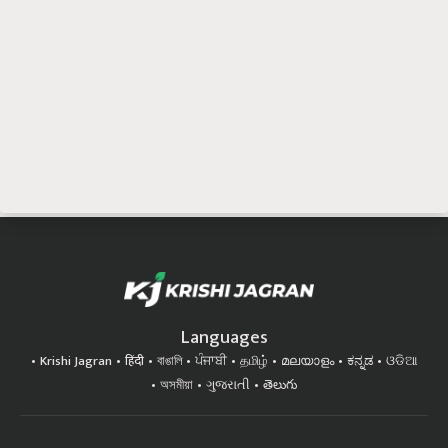
Languages
Krishi Jagran
हिंदी
বাঙালি
ਪੰਜਾਬੀ
தமிழ்
മലയാളം
ಕನ್ನಡ
ଓଡିଆ
অসমীয়া
ગુજરાતી
తెలుగు