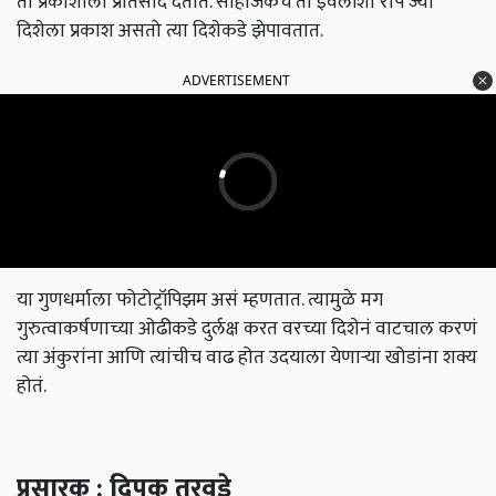
ती प्रकाशाला प्रतिसाद देतात. साहजिकच ती इवलीशी रोपं ज्या
दिशेला प्रकाश असतो त्या दिशेकडे झेपावतात.
ADVERTISEMENT
या गुणधर्माला फोटोट्रॉपिझम असं म्हणतात. त्यामुळे मग
गुरुत्वाकर्षणाच्या ओढीकडे दुर्लक्ष करत वरच्या दिशेनं वाटचाल करणं
त्या अंकुरांना आणि त्यांचीच वाढ होत उदयाला येणाऱ्या खोडांना शक्य
होतं.
प्रसारक : दिपक तरवडे