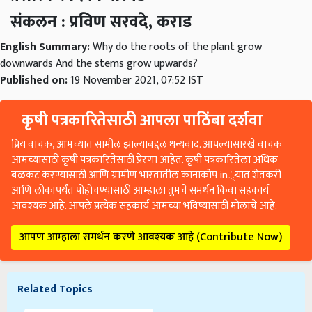
संकलन : प्रविण सरवदे, कराड
English Summary:
Why do the roots of the plant grow
downwards And the stems grow upwards?
Published on:
19 November 2021, 07:52 IST
कृषी पत्रकारितेसाठी आपला पाठिंबा दर्शवा
प्रिय वाचक, आमच्यात सामील झाल्याबद्दल धन्यवाद. आपल्यासारखे वाचक
आमच्यासाठी कृषी पत्रकारितेसाठी प्रेरणा आहेत. कृषी पत्रकारितेला अधिक
बळकट करण्यासाठी आणि ग्रामीण भारतातील कानाकोप in्यात शेतकरी
आणि लोकांपर्यंत पोहोचण्यासाठी आम्हाला तुमचे समर्थन किंवा सहकार्य
आवश्यक आहे. आपले प्रत्येक सहकार्य आमच्या भविष्यासाठी मोलाचे आहे.
आपण आम्हाला समर्थन करणे आवश्यक आहे (Contribute Now)
Related Topics