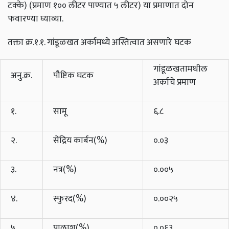
टक्के) (प्रमाण १०० लीटर पाण्यात ५ लीटर) या प्रमाणात दोन
फवारण्या घ्याव्या.
तक्ता क्र.१.१. गांडूळखत अर्कामध्ये अस्तित्वात असणारे घटक
गांडूळखतामधील
अनु.क्र.
पौष्टिक घटक
अर्काचे प्रमाण
१.
सामू
६.८
२.
सेंद्रिय कार्बन(%)
०.०३
३.
नत्र(%)
०.००५
४.
स्फुरद(%)
०.००२५
५.
पालाश(%)
०.०६३