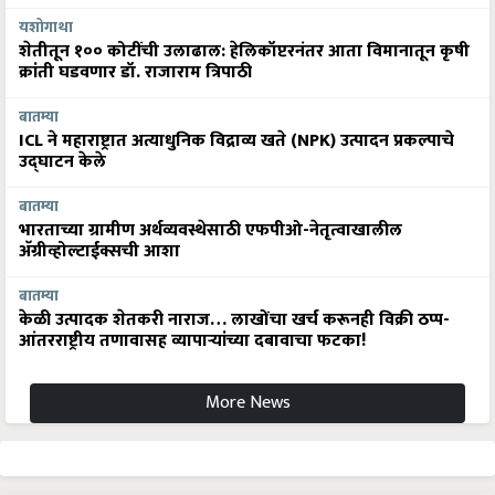
यशोगाथा
शेतीतून १०० कोटींची उलाढाल: हेलिकॉप्टरनंतर आता विमानातून कृषी
क्रांती घडवणार डॉ. राजाराम त्रिपाठी
बातम्या
ICL ने महाराष्ट्रात अत्याधुनिक विद्राव्य खते (NPK) उत्पादन प्रकल्पाचे
उद्घाटन केले
बातम्या
भारताच्या ग्रामीण अर्थव्यवस्थेसाठी एफपीओ-नेतृत्वाखालील
अ‍ॅग्रीव्होल्टाईक्सची आशा
बातम्या
केळी उत्पादक शेतकरी नाराज… लाखोंचा खर्च करूनही विक्री ठप्प-
आंतरराष्ट्रीय तणावासह व्यापाऱ्यांच्या दबावाचा फटका!
More News