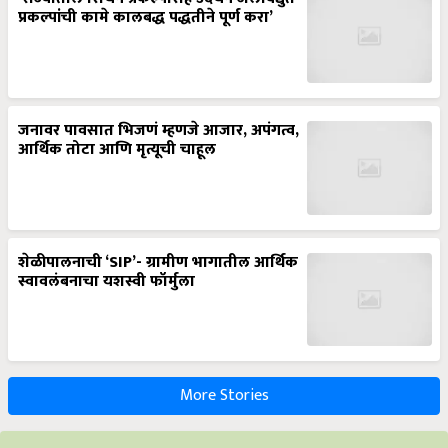
प्रकल्पांची कामे कालबद्ध पद्धतीने पूर्ण करा’
जनावर पावसात भिजणं म्हणजे आजार, अपंगत्व,
आर्थिक तोटा आणि मृत्यूची चाहूल
शेळीपालनाची ‘SIP’- ग्रामीण भागातील आर्थिक
स्वावलंबनाचा यशस्वी फॉर्मुला
More Stories