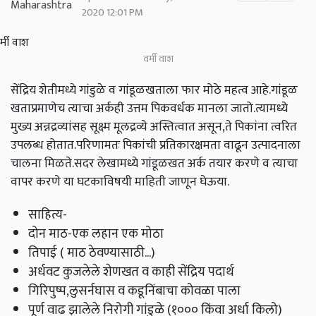
2020 12:01 PM
वर्मी वाश
सेंद्रिय शेतीमध्ये गांडुळे व गांडूळखताला फार मोठे महत्व आहे.गांडूळ
खताप्रमाणेच त्याचा अर्कही उत्तम पिकवर्धक मानला जातो.त्यामध्ये
मुख्य अन्नद्रव्यांसह सूक्ष्म मूलद्रव्ये अस्तित्वात असून,ते पिकांना त्वरित
उपलब्ध होतात.परिणामतः पिकांची प्रतिकारक्षमता वाढून उत्पादनाला
चालना मिळते.सदर लेखामध्ये गांडूळखत अर्क तयार करणे व त्याचा
वापर करणे या घटकाविषयी माहिती जाणून घेऊया.
साहित्य-
दोन माठ-एक लहान एक मोठा
तिपाई ( माठ ठेवण्यासाठी...)
अर्धवट कुजलेले शेणखत व काही सेंद्रिय पदार्थ
गिरिपुष्प,लुसर्नघास व कडूनिंबाचा कोवळा पाला
पूर्ण वाढ झालेले निरोगी गांडुळे (१००० किंवा अर्धा किलो)