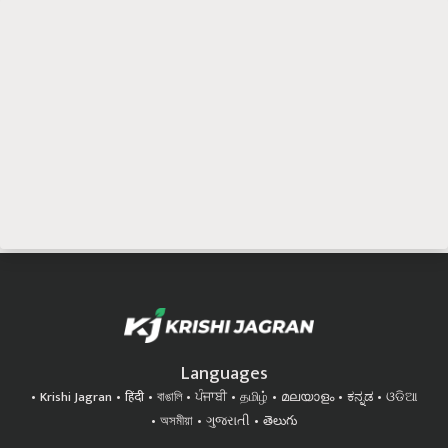
Languages
Krishi Jagran
हिंदी
বাঙালি
ਪੰਜਾਬੀ
தமிழ்
മലയാളം
ಕನ್ನಡ
ଓଡିଆ
অসমীয়া
ગુજરાતી
తెలుగు