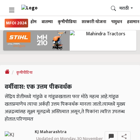
मराठी
होम
बातम्या
कृषीपीडिया
सरकारी योजना
पशुधन
हवामान
MFOI 2024
कृषीपीडिया
वर्मीवाश: एक उत्तम पीकवर्धक
सेंद्रिय शेतीमध्ये गांडुळे व गांडूळखताला फार मोठे महत्व आहे.गांडूळ
खताप्रमाणेच त्याचा अर्कही उत्तम पिकवर्धक मानला जातो.त्यामध्ये मुख्य
अन्नद्रव्यांसह सूक्ष्म मूलद्रव्ये अस्तित्वात असून,ते पिकांना त्वरित उपलब्ध
होतात.परिणामतः
KJ Maharashtra
Updated on Monday, 30 November