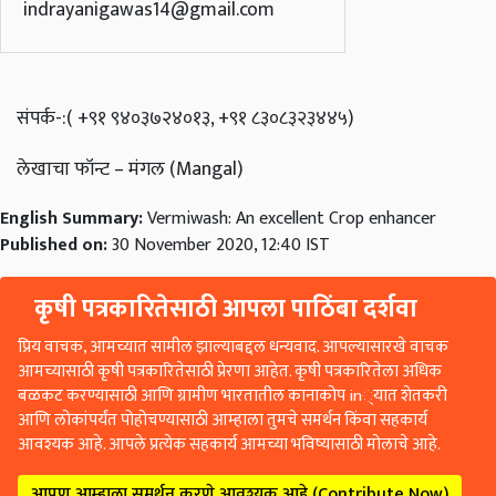
indrayanigawas14@gmail.com
संपर्क-:( +९१ ९४०३७२४०१३, +९१ ८३०८३२३४४५)
लेखाचा फॉन्ट – मंगल (Mangal)
English Summary:
Vermiwash: An excellent Crop enhancer
Published on:
30 November 2020, 12:40 IST
कृषी पत्रकारितेसाठी आपला पाठिंबा दर्शवा
प्रिय वाचक, आमच्यात सामील झाल्याबद्दल धन्यवाद. आपल्यासारखे वाचक
आमच्यासाठी कृषी पत्रकारितेसाठी प्रेरणा आहेत. कृषी पत्रकारितेला अधिक
बळकट करण्यासाठी आणि ग्रामीण भारतातील कानाकोप in्यात शेतकरी
आणि लोकांपर्यंत पोहोचण्यासाठी आम्हाला तुमचे समर्थन किंवा सहकार्य
आवश्यक आहे. आपले प्रत्येक सहकार्य आमच्या भविष्यासाठी मोलाचे आहे.
आपण आम्हाला समर्थन करणे आवश्यक आहे (Contribute Now)