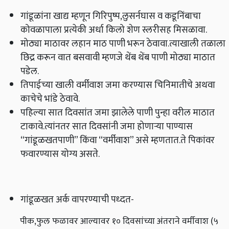
गांडूळांना खाद्य म्हणून गिरिपुष्प,लुसर्नघास व कडूनिंबाचा
कोवळापाला प्रत्येकी अर्धा किलो शेण स्लरीसह मिसळावा.
मोठ्या माठावर लहान माठ पाणी भरून ठेवावा.त्याखाली तळाला
छिद्र करून वात बसवावी म्हणजे थेंब थेंब पाणी मोठ्या माठात
पडेल.
तिपाईच्या खाली वर्मीवाश जमा करण्यास चिनिमातीचे अथवा
काचेचे भांडे ठेवावे.
पहिल्या सात दिवसांत जमा झालेले पाणी पुन्हा वरील माठात
टाकावे.त्यांनतर सात दिवसांनी जमा होणाऱ्या पाण्यास
“गांडूळखतपाणी” किंवा “वर्मीवाश” असे म्हणतात.ते पिकांवर
फवारण्यास योग्य असते.
गांडूळखत अर्क वापरण्याची पध्दत-
पीक,फुल फळावर आल्यावर १० दिवसांच्या अंतराने वर्मीवाश (५